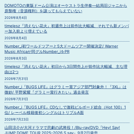
DOMOTOの東阪ドーム公演はオーケストラ生伴奏―結局旧ジャニから
原盤権（音源権利）を譲ってもらえていない
2026年8月4日
timelesz『消えない花火』初週売上は前作比大幅減、それでも新メンバ
ー加入前より増えている
2026年8月4日
Number_i初ワールドツアーと5大ドームツアー開催決定/ Warner
Music Africaが同グルNumber_iをPR
2026年8月3日
timelesz『消えない花火』初日から3日間売上が前作比大幅減、主な理
由は2つ
2026年7月31日
Number_i『BUGS LIFE』はグラミー賞アジア部門対象外！『3XL』は
微妙/ 平野紫耀『グラミー賞行きたい』過去発言
2026年7月31日
Number_i『BUGS LIFE』CDなしで激戦ビルボード総合（Hot 100）1
位/ レーベル移籍後初シングルはトリプルA面
2026年7月23日
山田涼介が大河ドラマで悲劇の武将役！/Blu-ray/DVD『Hey! Say!
JUMP DOME TOUR 2025-2026 S say』9月2日発売