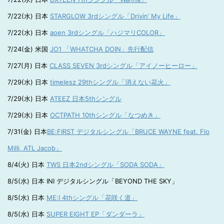
7/22(水) 日本
STARGLOW 3rdシングル「Drivin’ My Life」
7/22(水) 日本
aoen 3rdシングル「ハジマリCOLOR」
7/24(金) 米国
JO1 「WHATCHA DOIN」先行配信
7/27(月) 日本
CLASS SEVEN 3rdシングル「アイノーヒーロー」
7/29(水) 日本
timelesz 29thシングル「消えない花火」
7/29(水) 日本
ATEEZ 日本5thシングル
7/29(水) 日本
OCTPATH 10thシングル「なつめき」
7/31(金) 日本
BE:FIRST デジタルシングル「BRUCE WAYNE feat. Flo
Milli, ATL Jacob」
8/4(火) 日本
TWS 日本2ndシングル「SODA SODA」
8/5(水) 日本 INI デジタルシングル「BEYOND THE SKY」
8/5(水) 日本
ME:I 4thシングル「花咲く道」
8/5(水) 日本
SUPER EIGHT EP「ダンダーラ」