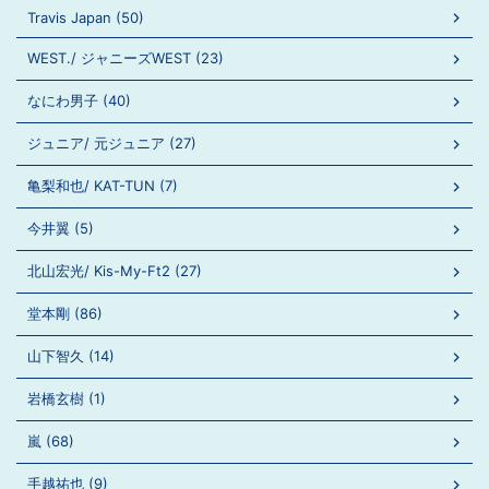
Travis Japan (50)
WEST./ ジャニーズWEST (23)
なにわ男子 (40)
ジュニア/ 元ジュニア (27)
亀梨和也/ KAT-TUN (7)
今井翼 (5)
北山宏光/ Kis-My-Ft2 (27)
堂本剛 (86)
山下智久 (14)
岩橋玄樹 (1)
嵐 (68)
手越祐也 (9)