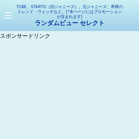
TOBE、STARTO（旧ジャニーズ）、元ジャニーズ、界隈の
トレンド・ウォッチなど。[*本ページにはプロモーション
が含まれます]
ランダムビュー セレクト
スポンサードリンク