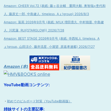
Amazon: CHEER Vol.72 (表紙: 藤ヶ谷太輔 重岡大毅, 奥智哉×杢代和
人, 藤原丈一郎, 中島健人, timeless, Aぇ!group) 2026/8/3
Amazon: 装苑 2026年9月号 (表紙: M!LK 増田貴久, 中村嶺亜, 中島健
人, 川尻蓮, RUI(STARGLOW)) 2026/7/28
Amazon: BEST STAGE 2026年9月号 (表紙: 寺西拓人 timeless, A
ぇ!group, 山田涼介, 藤井流星, 小瀧望, 原嘉孝連載) 2026/7/27
Amazon (本)
YouTube動画コンテンツ:
・
初めてのビルボード対策（YouTube動画版）
姉妹サイトの主要記事: