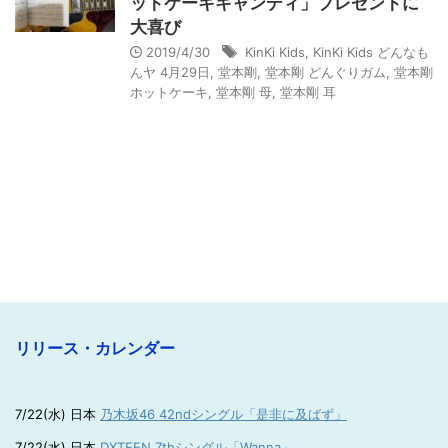
ットケーキキャンディ」プレゼントに
大喜び
2019/4/30
KinKi Kids
,
KinKi Kids どんなも
んヤ 4月29日
,
堂本剛
,
堂本剛 どんぐりガム
,
堂本剛
ホットケーキ
,
堂本剛 母
,
堂本剛 耳
リリース・カレンダー
7/22(水) 日本
乃木坂46 42ndシングル「是非に及ばず」
7/22(水) 日本
DXTEEN 7thシングル「Wanna」