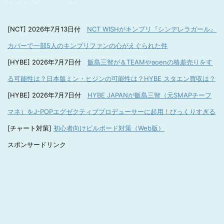
[NCT] 2026年7月13日付
NCT WISHがキンプリ『シンデレラガール』
カバーで一部5人のキンプリファンの心がえぐられた件
[HYBE] 2026年7月7日付
飯島三智が＆TEAMやaoenの格差売りをす
る可能性は？日本版ミン・ヒジンの可能性は？HYBE スタエン買収は？
[HYBE] 2026年7月7日付
HYBE JAPANが飯島三智（元SMAPチーフ
マネ）をJ-POPエグゼクティブプロデューサーに起用！びっくりすぎる
[チャート対策]
初心者向けビルボード対策（Web版）
スポンサードリンク