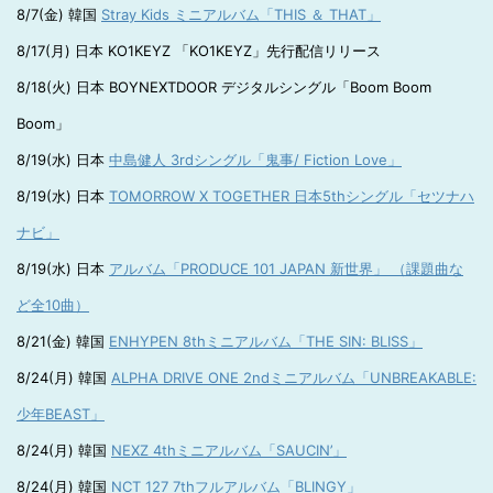
8/7(金) 韓国
Stray Kids ミニアルバム「THIS ＆ THAT」
8/17(月) 日本 KO1KEYZ 「KO1KEYZ」先行配信リリース
8/18(火) 日本 BOYNEXTDOOR デジタルシングル「Boom Boom
Boom」
8/19(水) 日本
中島健人 3rdシングル「鬼事/ Fiction Love」
8/19(水) 日本
TOMORROW X TOGETHER 日本5thシングル「セツナハ
ナビ」
8/19(水) 日本
アルバム「PRODUCE 101 JAPAN 新世界」 （課題曲な
ど全10曲）
8/21(金) 韓国
ENHYPEN 8thミニアルバム「THE SIN: BLISS」
8/24(月) 韓国
ALPHA DRIVE ONE 2ndミニアルバム「UNBREAKABLE:
少年BEAST」
8/24(月) 韓国
NEXZ 4thミニアルバム「SAUCIN’」
8/24(月) 韓国
NCT 127 7thフルアルバム「BLINGY」