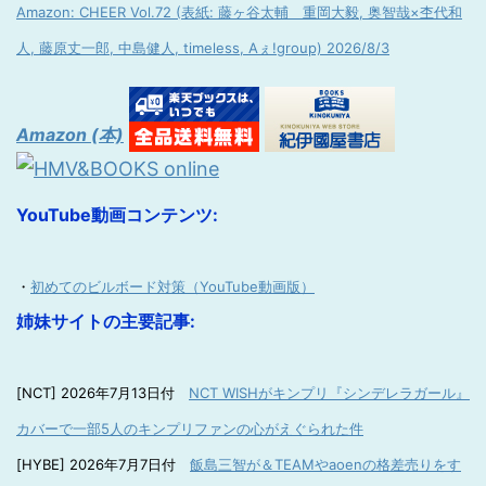
Amazon: CHEER Vol.72 (表紙: 藤ヶ谷太輔 重岡大毅, 奥智哉×杢代和
人, 藤原丈一郎, 中島健人, timeless, Aぇ!group) 2026/8/3
Amazon (本)
YouTube動画コンテンツ:
・
初めてのビルボード対策（YouTube動画版）
姉妹サイトの主要記事:
[NCT] 2026年7月13日付
NCT WISHがキンプリ『シンデレラガール』
カバーで一部5人のキンプリファンの心がえぐられた件
[HYBE] 2026年7月7日付
飯島三智が＆TEAMやaoenの格差売りをす