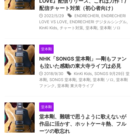
LOVE』配信リリース、これは力作！/
配信チャート対策（初心者向け）
2022/5/29
ENDRECHERI
,
ENDRECHERI
LOVE VS LOVE
,
ENDRECHERI デジタルシングル
,
KinKi Kids
,
チャート対策
,
堂本剛
,
堂本剛 ソロ
堂本剛
NHK「SONGS 堂本剛」―剛もファン
も泣いた感動の東大寺ライブは必見
2018/9/30
KinKi Kids
,
SONGS 9月29日 堂
本剛
,
SONGS 堂本剛
,
堂本剛
,
堂本剛 ソロ
,
堂本剛
ファンク
,
堂本剛 東大寺ライブ
堂本剛
堂本剛、難聴で思うように歌えないが
作品に活かす、ホットケーキ熱、フル
ーツの歌忘れ