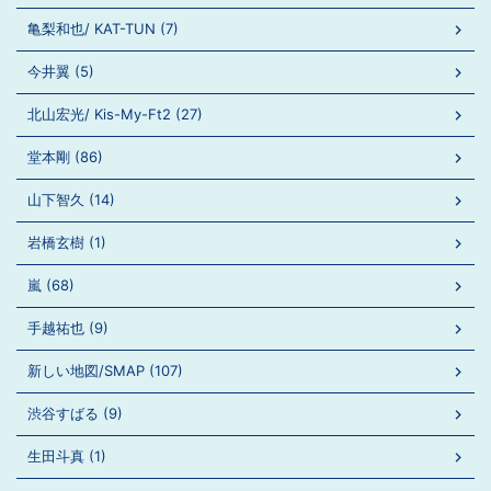
亀梨和也/ KAT-TUN (7)
今井翼 (5)
北山宏光/ Kis-My-Ft2 (27)
堂本剛 (86)
山下智久 (14)
岩橋玄樹 (1)
嵐 (68)
手越祐也 (9)
新しい地図/SMAP (107)
渋谷すばる (9)
生田斗真 (1)