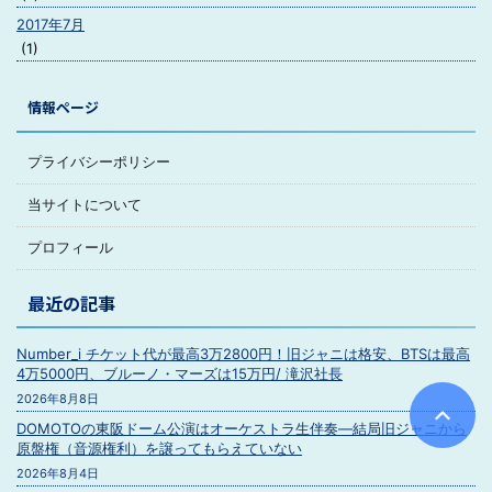
2017年7月
(1)
情報ページ
プライバシーポリシー
当サイトについて
プロフィール
最近の記事
Number_i チケット代が最高3万2800円！旧ジャニは格安、BTSは最高
4万5000円、ブルーノ・マーズは15万円/ 滝沢社長
2026年8月8日
DOMOTOの東阪ドーム公演はオーケストラ生伴奏―結局旧ジャニから
原盤権（音源権利）を譲ってもらえていない
2026年8月4日