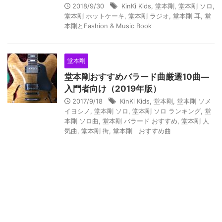
2018/9/30
KinKi Kids
,
堂本剛
,
堂本剛 ソロ
,
堂本剛 ホットケーキ
,
堂本剛 ラジオ
,
堂本剛 耳
,
堂
本剛とFashion & Music Book
堂本剛
堂本剛おすすめバラード曲厳選10曲―
入門者向け（2019年版）
2017/9/18
KinKi Kids
,
堂本剛
,
堂本剛 ソメ
イヨシノ
,
堂本剛 ソロ
,
堂本剛 ソロ ランキング
,
堂
本剛 ソロ曲
,
堂本剛 バラード おすすめ
,
堂本剛 人
気曲
,
堂本剛 街
,
堂本剛 おすすめ曲