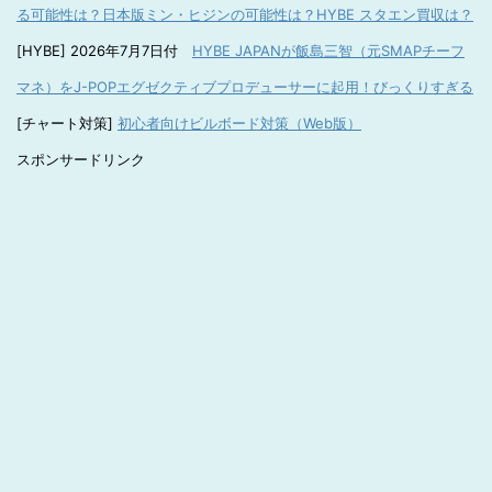
る可能性は？日本版ミン・ヒジンの可能性は？HYBE スタエン買収は？
[HYBE] 2026年7月7日付
HYBE JAPANが飯島三智（元SMAPチーフ
マネ）をJ-POPエグゼクティブプロデューサーに起用！びっくりすぎる
[チャート対策]
初心者向けビルボード対策（Web版）
スポンサードリンク