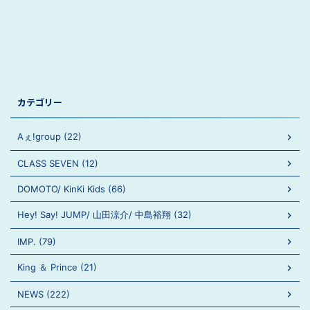
カテゴリー
Aぇ!group (22)
CLASS SEVEN (12)
DOMOTO/ KinKi Kids (66)
Hey! Say! JUMP/ 山田涼介/ 中島裕翔 (32)
IMP. (79)
King ＆ Prince (21)
NEWS (222)