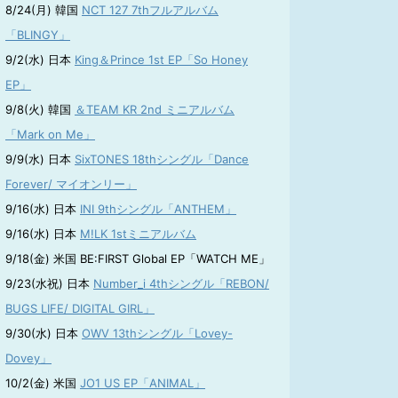
8/24(月) 韓国
NCT 127 7thフルアルバム
「BLINGY」
9/2(水) 日本
King＆Prince 1st EP「So Honey
EP」
9/8(火) 韓国
＆TEAM KR 2nd ミニアルバム
「Mark on Me」
9/9(水) 日本
SixTONES 18thシングル「Dance
Forever/ マイオンリー」
9/16(水) 日本
INI 9thシングル「ANTHEM」
9/16(水) 日本
M!LK 1stミニアルバム
9/18(金) 米国 BE:FIRST Global EP「WATCH ME」
9/23(水祝) 日本
Number_i 4thシングル「REBON/
BUGS LIFE/ DIGITAL GIRL」
9/30(水) 日本
OWV 13thシングル「Lovey-
Dovey」
10/2(金) 米国
JO1 US EP「ANIMAL」