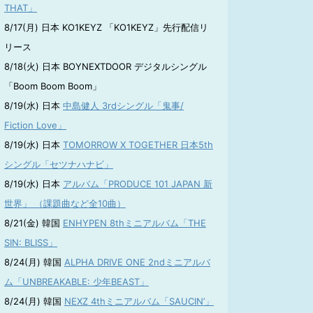
THAT」
8/17(月) 日本 KO1KEYZ 「KO1KEYZ」先行配信リ
リース
8/18(火) 日本 BOYNEXTDOOR デジタルシングル
「Boom Boom Boom」
8/19(水) 日本
中島健人 3rdシングル「鬼事/
Fiction Love」
8/19(水) 日本
TOMORROW X TOGETHER 日本5th
シングル「セツナハナビ」
8/19(水) 日本
アルバム「PRODUCE 101 JAPAN 新
世界」 （課題曲など全10曲）
8/21(金) 韓国
ENHYPEN 8thミニアルバム「THE
SIN: BLISS」
8/24(月) 韓国
ALPHA DRIVE ONE 2ndミニアルバ
ム「UNBREAKABLE: 少年BEAST」
8/24(月) 韓国
NEXZ 4thミニアルバム「SAUCIN’」