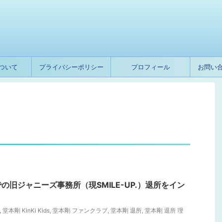
ついて
プライバシーポリシー
プロフィール
お問い
の旧ジャニーズ事務所（現SMILE-UP.）退所をイン
,
堂本剛 KinKi Kids
,
堂本剛 ファンクラブ
,
堂本剛 退所
,
堂本剛 退所 理