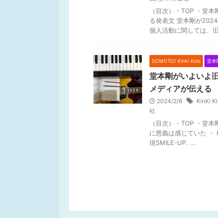
（目次）・TOP ・堂本
る発表文 堂本剛が20
個人活動に関しては、旧 .
DOMOTO/ KinKi Kids
堂本
堂本剛がいよいよ旧
メディアが伝える
2024/2/9
KinKi K
社
（目次）・TOP ・堂
に恩義は感じていた ・ K
現SMILE-UP. ...