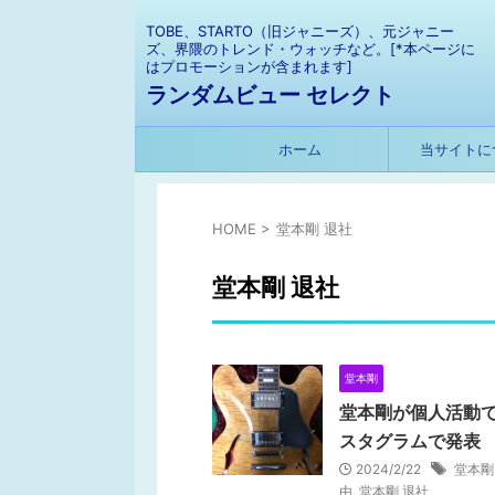
TOBE、STARTO（旧ジャニーズ）、元ジャニー
ズ、界隈のトレンド・ウォッチなど。[*本ページに
はプロモーションが含まれます]
ランダムビュー セレクト
ホーム
当サイトに
HOME
>
堂本剛 退社
堂本剛 退社
堂本剛
堂本剛が個人活動で
スタグラムで発表
2024/2/22
堂本剛
由
,
堂本剛 退社