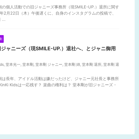
剛の個人活動での旧ジャニーズ事務所（現SMILE-UP.）退所に関す
24年2月22日（木）午後遅くに、自身のインスタグラムの投稿で、
..
剛
ジャニーズ（現SMILE-UP.）退社へ、とジャニ御用
ids
,
堂本光一
,
堂本剛
,
堂本剛 ジャニー
,
堂本剛 姉
,
堂本剛 退所
,
堂本剛 退
本剛は長年、アイドル活動は嫌だったけど、ジャニー元社長と事務所
inKi Kidsは一応残す？ 楽曲の権利は？ 堂本剛が旧ジャニーズ・