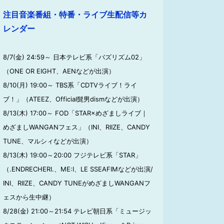
注目音楽番組・特番・ライブ生配信等カ
レンダー
8/7(金) 24:59～ 日本テレビ系「バズリズム02」
（ONE OR EIGHT、AENなどが出演）
8/10(月) 19:00～ TBS系「CDTVライブ！ライ
ブ！」（ATEEZ、Official髭男dismなどが出演）
8/13(木) 17:00～ FOD「STAR×めざましライブ｜
めざましWANGANフェス」（INI、RIIZE、CANDY
TUNE、マルシィなどが出演）
8/13(木) 19:00～20:00 フジテレビ系「STAR」
（.ENDRECHERI.、ME:I、LE SSEAFIMなどが出演/
INI、RIIZE、CANDY TUNEがめざましWANGANフ
ェスから生中継）
8/28(金) 21:00～21:54 テレビ朝日系「ミュージッ