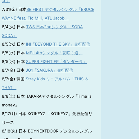
き」
7/31(金) 日本
BE:FIRST デジタルシングル「BRUCE
WAYNE feat. Flo Milli, ATL Jacob」
8/4(火) 日本
TWS 日本2ndシングル「SODA
SODA」
8/5(水) 日本
INI「BEYOND THE SKY」先行配信
8/5(水) 日本
ME:I 4thシングル「花咲く道」
8/5(水) 日本
SUPER EIGHT EP「ダンダーラ」
8/7(金) 日本
JO1「SAKURA」先行配信
8/7(金) 韓国
Stray Kids ミニアルバム「THIS ＆
THAT」
8/8(土) 日本 TAKARAデジタルシングル「Time is
money」
8/17(月) 日本 KO1KEYZ 「KO1KEYZ」先行配信リ
リース
8/18(火) 日本 BOYNEXTDOOR デジタルシングル