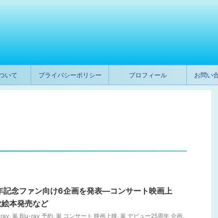
ついて
プライバシーポリシー
プロフィール
お問い
年記念ファン向け6企画を発表―コンサート映画上
歌絵本発売など
ray
,
嵐 Blu-ray 予約
,
嵐 コンサート 映画上映
,
嵐 デビュー25周年 企画
,