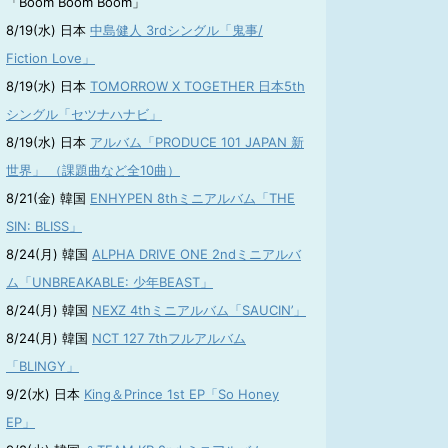
「Boom Boom Boom」
8/19(水) 日本
中島健人 3rdシングル「鬼事/
Fiction Love」
8/19(水) 日本
TOMORROW X TOGETHER 日本5th
シングル「セツナハナビ」
8/19(水) 日本
アルバム「PRODUCE 101 JAPAN 新
世界」 （課題曲など全10曲）
8/21(金) 韓国
ENHYPEN 8thミニアルバム「THE
SIN: BLISS」
8/24(月) 韓国
ALPHA DRIVE ONE 2ndミニアルバ
ム「UNBREAKABLE: 少年BEAST」
8/24(月) 韓国
NEXZ 4thミニアルバム「SAUCIN’」
8/24(月) 韓国
NCT 127 7thフルアルバム
「BLINGY」
9/2(水) 日本
King＆Prince 1st EP「So Honey
EP」