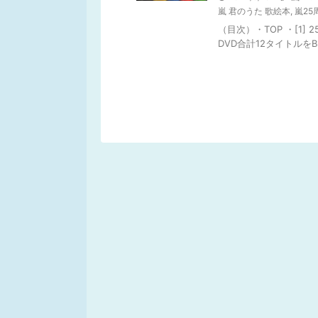
嵐 君のうた 歌絵本
,
嵐25
（目次）・TOP ・[1] 2
DVD合計12タイトルをBlu