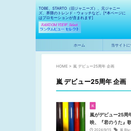
TOBE、STARTO（旧ジャニーズ）、元ジャニー
ズ、界隈のトレンド・ウォッチなど。[*本ページに
はプロモーションが含まれます]
ホーム
当サイトに
HOME
>
嵐 デビュー25周年 企画
嵐 デビュー25周年 企画
嵐
嵐がデビュー25周
映、『君のうた』
2024/9/15
嵐 Blu-