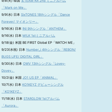
9/8(火) 韓国
＆TEAM KR 2nd ミニアルバム
「Mark on Me」
9/9(水) 日本
SixTONES 18thシングル「Dance
Forever/ マイオンリー」
9/16(水) 日本
INI 9thシングル「ANTHEM」
9/16(水) 日本
M!LK 1stミニアルバム
9/18(金) 米国 BE:FIRST Global EP「WATCH ME」
9/23(水祝) 日本
Number_i 4thシングル「REBON/
BUGS LIFE/ DIGITAL GIRL」
9/30(水) 日本
OWV 13thシングル「Lovey-
Dovey」
10/2(金) 米国
JO1 US EP「ANIMAL」
10/7(水) 日本
KO1KEYZ デビューシングル
「KO1KEYZ」
11/18(水) 日本
STARGLOW 1stアルバム
「Aurora」