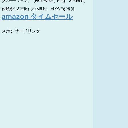
クステーション」（NCT WISH、King ＆Prince、
佐野勇斗＆吉田仁人(M!LK)、=LOVEが出演）
amazon タイムセール
スポンサードリンク