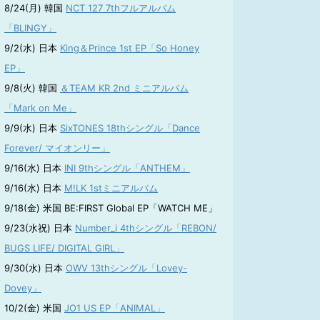
8/24(月) 韓国
NCT 127 7thフルアルバム
「BLINGY」
9/2(水) 日本
King＆Prince 1st EP「So Honey
EP」
9/8(火) 韓国
＆TEAM KR 2nd ミニアルバム
「Mark on Me」
9/9(水) 日本
SixTONES 18thシングル「Dance
Forever/ マイオンリー」
9/16(水) 日本
INI 9thシングル「ANTHEM」
9/16(水) 日本
M!LK 1stミニアルバム
9/18(金) 米国 BE:FIRST Global EP「WATCH ME」
9/23(水祝) 日本
Number_i 4thシングル「REBON/
BUGS LIFE/ DIGITAL GIRL」
9/30(水) 日本
OWV 13thシングル「Lovey-
Dovey」
10/2(金) 米国
JO1 US EP「ANIMAL」