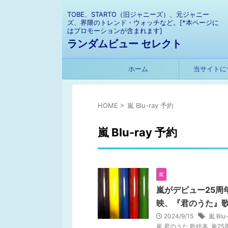
TOBE、STARTO（旧ジャニーズ）、元ジャニー
ズ、界隈のトレンド・ウォッチなど。[*本ページに
はプロモーションが含まれます]
ランダムビュー セレクト
ホーム
当サイトに
HOME
>
嵐 Blu-ray 予約
嵐 Blu-ray 予約
嵐
嵐がデビュー25周
映、『君のうた』
2024/9/15
嵐 Blu-
嵐 君のうた 歌絵本
,
嵐25