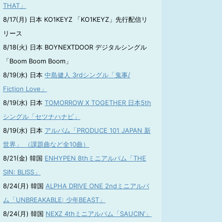
THAT」
8/17(月) 日本 KO1KEYZ 「KO1KEYZ」先行配信リ
リース
8/18(火) 日本 BOYNEXTDOOR デジタルシングル
「Boom Boom Boom」
8/19(水) 日本
中島健人 3rdシングル「鬼事/
Fiction Love」
8/19(水) 日本
TOMORROW X TOGETHER 日本5th
シングル「セツナハナビ」
8/19(水) 日本
アルバム「PRODUCE 101 JAPAN 新
世界」 （課題曲など全10曲）
8/21(金) 韓国
ENHYPEN 8thミニアルバム「THE
SIN: BLISS」
8/24(月) 韓国
ALPHA DRIVE ONE 2ndミニアルバ
ム「UNBREAKABLE: 少年BEAST」
8/24(月) 韓国
NEXZ 4thミニアルバム「SAUCIN’」