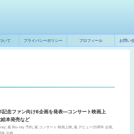
ついて
プライバシーポリシー
プロフィール
お問い
年記念ファン向け6企画を発表―コンサート映画上
歌絵本発売など
ray
,
嵐 Blu-ray 予約
,
嵐 コンサート 映画上映
,
嵐 デビュー25周年 企画
,
周年 企画