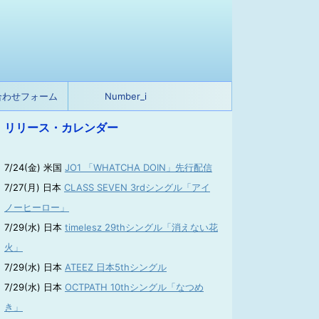
合わせフォーム
Number_i
リリース・カレンダー
7/24(金) 米国
JO1 「WHATCHA DOIN」先行配信
7/27(月) 日本
CLASS SEVEN 3rdシングル「アイ
ノーヒーロー」
7/29(水) 日本
timelesz 29thシングル「消えない花
火」
7/29(水) 日本
ATEEZ 日本5thシングル
7/29(水) 日本
OCTPATH 10thシングル「なつめ
き」