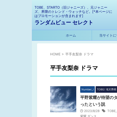
TOBE、STARTO（旧ジャニーズ）、元ジャニー
ズ、界隈のトレンド・ウォッチなど。[*本ページに
はプロモーションが含まれます]
ランダムビュー セレクト
ホーム
当サイトに
HOME
>
平手友梨奈 ドラマ
平手友梨奈 ドラマ
Number_i
TOBE/ 滝沢秀明
平野紫耀が待望のダ
ったという説
2023/8/28
TOBE
紫耀 ダンス