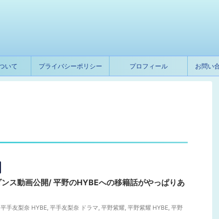
ついて
プライバシーポリシー
プロフィール
お問い
ンス動画公開/ 平野のHYBEへの移籍話がやっぱりあ
,
平手友梨奈 HYBE
,
平手友梨奈 ドラマ
,
平野紫耀
,
平野紫耀 HYBE
,
平野