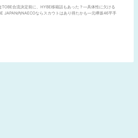
はTOBE合流決定前に、HYBE移籍話もあった？―具体性に欠ける
BE JAPAN内NAECOならスカウトはあり得たかも―元欅坂46平手