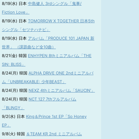
8/19(水) 日本
中島健人 3rdシングル「鬼事/
Fiction Love」
8/19(水) 日本
TOMORROW X TOGETHER 日本5th
シングル「セツナハナビ」
8/19(水) 日本
アルバム「PRODUCE 101 JAPAN 新
世界」 （課題曲など全10曲）
8/21(金) 韓国
ENHYPEN 8thミニアルバム「THE
SIN: BLISS」
8/24(月) 韓国
ALPHA DRIVE ONE 2ndミニアルバ
ム「UNBREAKABLE: 少年BEAST」
8/24(月) 韓国
NEXZ 4thミニアルバム「SAUCIN’」
8/24(月) 韓国
NCT 127 7thフルアルバム
「BLINGY」
9/2(水) 日本
King＆Prince 1st EP「So Honey
EP」
9/8(火) 韓国
＆TEAM KR 2nd ミニアルバム