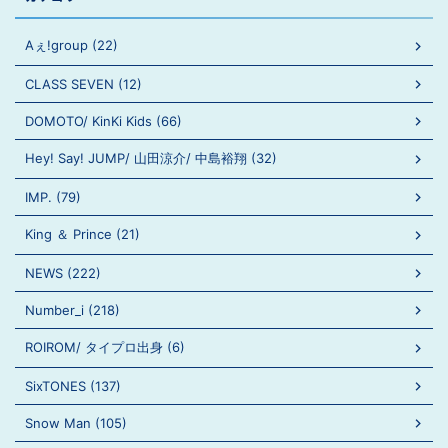
Aぇ!group (22)
CLASS SEVEN (12)
DOMOTO/ KinKi Kids (66)
Hey! Say! JUMP/ 山田涼介/ 中島裕翔 (32)
IMP. (79)
King ＆ Prince (21)
NEWS (222)
Number_i (218)
ROIROM/ タイプロ出身 (6)
SixTONES (137)
Snow Man (105)