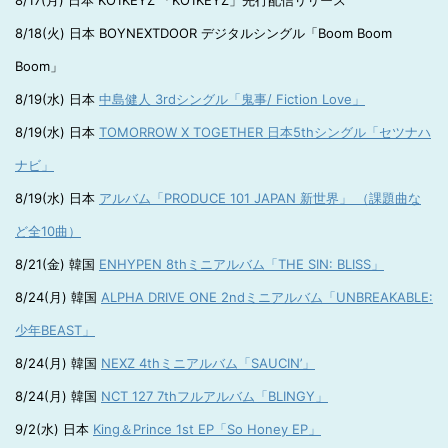
8/17(月) 日本 KO1KEYZ 「KO1KEYZ」先行配信リリース
8/18(火) 日本 BOYNEXTDOOR デジタルシングル「Boom Boom
Boom」
8/19(水) 日本
中島健人 3rdシングル「鬼事/ Fiction Love」
8/19(水) 日本
TOMORROW X TOGETHER 日本5thシングル「セツナハ
ナビ」
8/19(水) 日本
アルバム「PRODUCE 101 JAPAN 新世界」 （課題曲な
ど全10曲）
8/21(金) 韓国
ENHYPEN 8thミニアルバム「THE SIN: BLISS」
8/24(月) 韓国
ALPHA DRIVE ONE 2ndミニアルバム「UNBREAKABLE:
少年BEAST」
8/24(月) 韓国
NEXZ 4thミニアルバム「SAUCIN’」
8/24(月) 韓国
NCT 127 7thフルアルバム「BLINGY」
9/2(水) 日本
King＆Prince 1st EP「So Honey EP」