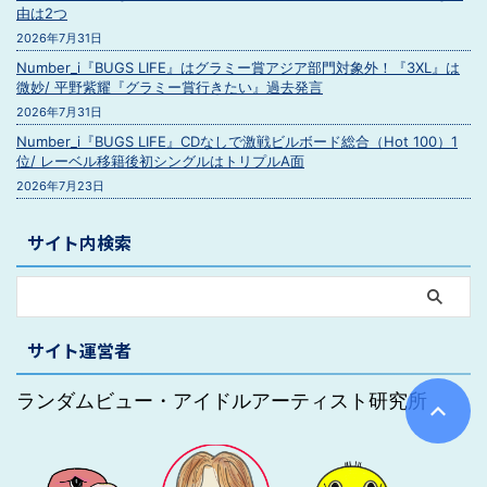
由は2つ
2026年7月31日
Number_i『BUGS LIFE』はグラミー賞アジア部門対象外！『3XL』は
微妙/ 平野紫耀『グラミー賞行きたい』過去発言
2026年7月31日
Number_i『BUGS LIFE』CDなしで激戦ビルボード総合（Hot 100）1
位/ レーベル移籍後初シングルはトリプルA面
2026年7月23日
サイト内検索
サイト運営者
ランダムビュー・アイドルアーティスト研究所