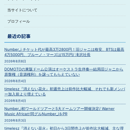
当サイトについて
プロフィール
最近の記事
Number_i チケット代が最高3万2800円！旧ジャニは格安、BTSは最高
4万5000円、ブルーノ・マーズは15万円/ 滝沢社長
2026年8月8日
DOMOTOの東阪ドーム公演はオーケストラ生伴奏―結局旧ジャニから
原盤権（音源権利）を譲ってもらえていない
2026年8月4日
timelesz『消えない花火』初週売上は前作比大幅減、それでも新メンバ
ー加入前より増えている
2026年8月4日
Number_i初ワールドツアーと5大ドームツアー開催決定/ Warner
Music Africaが同グルNumber_iをPR
2026年8月3日
timelesz『消えない花火』初日から3日間売上が前作比大幅減、主な理