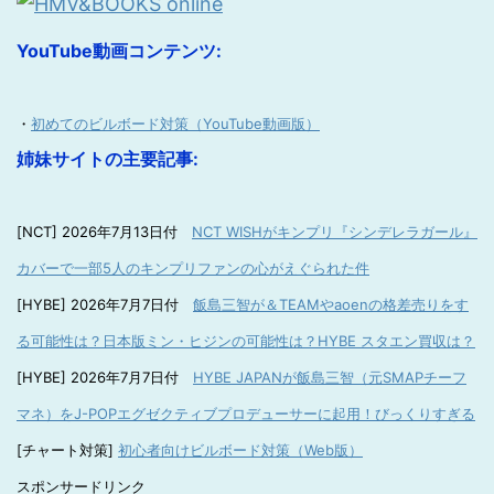
YouTube動画コンテンツ:
・
初めてのビルボード対策（YouTube動画版）
姉妹サイトの主要記事:
[NCT] 2026年7月13日付
NCT WISHがキンプリ『シンデレラガール』
カバーで一部5人のキンプリファンの心がえぐられた件
[HYBE] 2026年7月7日付
飯島三智が＆TEAMやaoenの格差売りをす
る可能性は？日本版ミン・ヒジンの可能性は？HYBE スタエン買収は？
[HYBE] 2026年7月7日付
HYBE JAPANが飯島三智（元SMAPチーフ
マネ）をJ-POPエグゼクティブプロデューサーに起用！びっくりすぎる
[チャート対策]
初心者向けビルボード対策（Web版）
スポンサードリンク