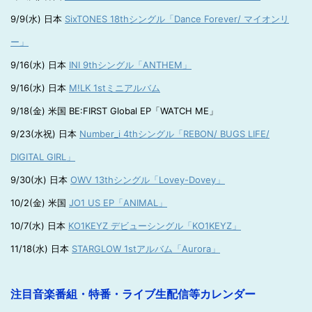
9/9(水) 日本
SixTONES 18thシングル「Dance Forever/ マイオンリ
ー」
9/16(水) 日本
INI 9thシングル「ANTHEM」
9/16(水) 日本
M!LK 1stミニアルバム
9/18(金) 米国 BE:FIRST Global EP「WATCH ME」
9/23(水祝) 日本
Number_i 4thシングル「REBON/ BUGS LIFE/
DIGITAL GIRL」
9/30(水) 日本
OWV 13thシングル「Lovey-Dovey」
10/2(金) 米国
JO1 US EP「ANIMAL」
10/7(水) 日本
KO1KEYZ デビューシングル「KO1KEYZ」
11/18(水) 日本
STARGLOW 1stアルバム「Aurora」
注目音楽番組・特番・ライブ生配信等カレンダー