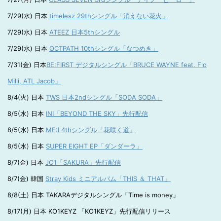
7/29(水) 日本
timelesz 29thシングル「消えない花火」
7/29(水) 日本
ATEEZ 日本5thシングル
7/29(水) 日本
OCTPATH 10thシングル「なつめき」
7/31(金) 日本
BE:FIRST デジタルシングル「BRUCE WAYNE feat. Flo
Milli, ATL Jacob」
8/4(火) 日本
TWS 日本2ndシングル「SODA SODA」
8/5(水) 日本
INI「BEYOND THE SKY」先行配信
8/5(水) 日本
ME:I 4thシングル「花咲く道」
8/5(水) 日本
SUPER EIGHT EP「ダンダーラ」
8/7(金) 日本
JO1「SAKURA」先行配信
8/7(金) 韓国
Stray Kids ミニアルバム「THIS ＆ THAT」
8/8(土) 日本 TAKARAデジタルシングル「Time is money」
8/17(月) 日本 KO1KEYZ 「KO1KEYZ」先行配信リリース