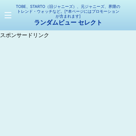
TOBE、STARTO（旧ジャニーズ）、元ジャニーズ、界隈の
トレンド・ウォッチなど。[*本ページにはプロモーション
が含まれます]
ランダムビュー セレクト
スポンサードリンク