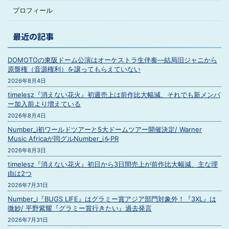
プロフィール
最近の記事
DOMOTOの東阪ドーム公演はオーケストラ生伴奏―結局旧ジャニから
原盤権（音源権利）を譲ってもらえていない
2026年8月4日
timelesz『消えない花火』初週売上は前作比大幅減、それでも新メンバ
ー加入前より増えている
2026年8月4日
Number_i初ワールドツアーと5大ドームツアー開催決定/ Warner
Music Africaが同グルNumber_iをPR
2026年8月3日
timelesz『消えない花火』初日から3日間売上が前作比大幅減、主な理
由は2つ
2026年7月31日
Number_i『BUGS LIFE』はグラミー賞アジア部門対象外！『3XL』は
微妙/ 平野紫耀『グラミー賞行きたい』過去発言
2026年7月31日