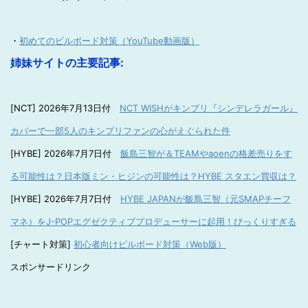
・
初めてのビルボード対策（YouTube動画版）
姉妹サイトの主要記事:
[NCT] 2026年7月13日付
NCT WISHがキンプリ『シンデレラガール』
カバーで一部5人のキンプリファンの心がえぐられた件
[HYBE] 2026年7月7日付
飯島三智が＆TEAMやaoenの格差売りをす
る可能性は？日本版ミン・ヒジンの可能性は？HYBE スタエン買収は？
[HYBE] 2026年7月7日付
HYBE JAPANが飯島三智（元SMAPチーフ
マネ）をJ-POPエグゼクティブプロデューサーに起用！びっくりすぎる
[チャート対策]
初心者向けビルボード対策（Web版）
スポンサードリンク