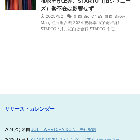
視聴率が上昇、STARTO（旧ジャニー
ズ）勢不在は影響せず
2025/1/2
紅白 SixTONES
,
紅白 Snow
Man
,
紅白歌合戦 2024 視聴率
,
紅白歌合戦
STARTO なし
,
紅白歌合戦 STARTO 不在
リリース・カレンダー
7/24(金) 米国
JO1 「WHATCHA DOIN」先行配信
7/27(月) 日本
CLASS SEVEN 3rdシングル「アイノーヒーロー」