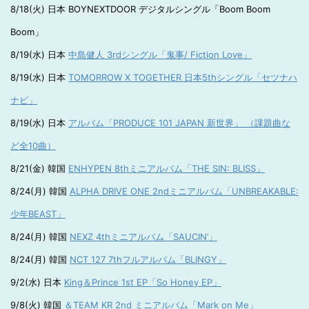
8/18(火) 日本 BOYNEXTDOOR デジタルシングル「Boom Boom
Boom」
8/19(水) 日本
中島健人 3rdシングル「鬼事/ Fiction Love」
8/19(水) 日本
TOMORROW X TOGETHER 日本5thシングル「セツナハ
ナビ」
8/19(水) 日本
アルバム「PRODUCE 101 JAPAN 新世界」 （課題曲な
ど全10曲）
8/21(金) 韓国
ENHYPEN 8thミニアルバム「THE SIN: BLISS」
8/24(月) 韓国
ALPHA DRIVE ONE 2ndミニアルバム「UNBREAKABLE:
少年BEAST」
8/24(月) 韓国
NEXZ 4thミニアルバム「SAUCIN’」
8/24(月) 韓国
NCT 127 7thフルアルバム「BLINGY」
9/2(水) 日本
King＆Prince 1st EP「So Honey EP」
9/8(火) 韓国
＆TEAM KR 2nd ミニアルバム「Mark on Me」