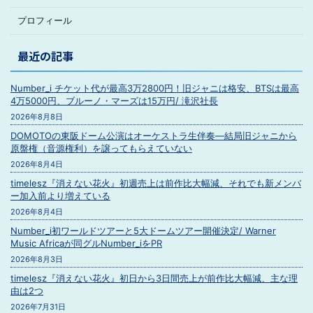
プロフィール
最近の記事
Number_i チケット代が最高3万2800円！旧ジャニは格安、BTSは最高
4万5000円、ブルーノ・マーズは15万円/ 滝沢社長
2026年8月8日
DOMOTOの東阪ドーム公演はオーケストラ生伴奏―結局旧ジャニから
原盤権（音源権利）を譲ってもらえていない
2026年8月4日
timelesz『消えない花火』初週売上は前作比大幅減、それでも新メンバ
ー加入前より増えている
2026年8月4日
Number_i初ワールドツアーと5大ドームツアー開催決定/ Warner
Music Africaが同グルNumber_iをPR
2026年8月3日
timelesz『消えない花火』初日から3日間売上が前作比大幅減、主な理
由は2つ
2026年7月31日