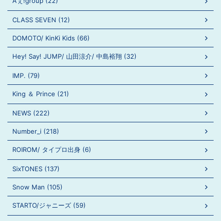
Aぇ!group (22)
CLASS SEVEN (12)
DOMOTO/ KinKi Kids (66)
Hey! Say! JUMP/ 山田涼介/ 中島裕翔 (32)
IMP. (79)
King ＆ Prince (21)
NEWS (222)
Number_i (218)
ROIROM/ タイプロ出身 (6)
SixTONES (137)
Snow Man (105)
STARTO/ジャニーズ (59)