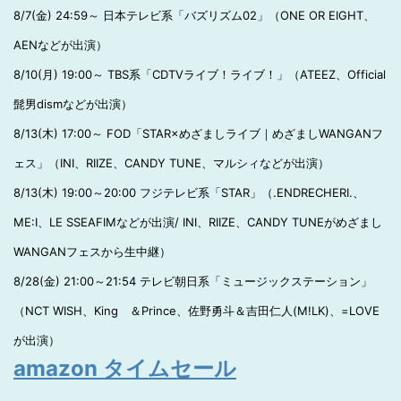
8/7(金) 24:59～ 日本テレビ系「バズリズム02」（ONE OR EIGHT、
AENなどが出演）
8/10(月) 19:00～ TBS系「CDTVライブ！ライブ！」（ATEEZ、Official
髭男dismなどが出演）
8/13(木) 17:00～ FOD「STAR×めざましライブ｜めざましWANGANフ
ェス」（INI、RIIZE、CANDY TUNE、マルシィなどが出演）
8/13(木) 19:00～20:00 フジテレビ系「STAR」（.ENDRECHERI.、
ME:I、LE SSEAFIMなどが出演/ INI、RIIZE、CANDY TUNEがめざまし
WANGANフェスから生中継）
8/28(金) 21:00～21:54 テレビ朝日系「ミュージックステーション」
（NCT WISH、King ＆Prince、佐野勇斗＆吉田仁人(M!LK)、=LOVE
が出演）
amazon タイムセール