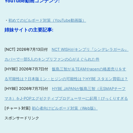
YouTube動画コンテンツ:
・
初めてのビルボード対策（YouTube動画版）
姉妹サイトの主要記事:
[NCT] 2026年7月13日付
NCT WISHがキンプリ『シンデレラガール』
カバーで一部5人のキンプリファンの心がえぐられた件
[HYBE] 2026年7月7日付
飯島三智が＆TEAMやaoenの格差売りをす
る可能性は？日本版ミン・ヒジンの可能性は？HYBE スタエン買収は？
[HYBE] 2026年7月7日付
HYBE JAPANが飯島三智（元SMAPチーフ
マネ）をJ-POPエグゼクティブプロデューサーに起用！びっくりすぎる
[チャート対策]
初心者向けビルボード対策（Web版）
スポンサードリンク