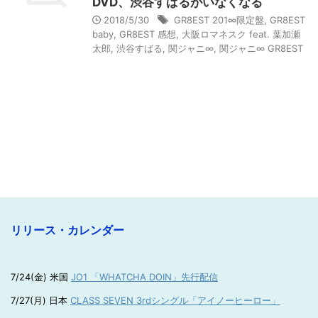
DVD、渋谷すばるがいなくなる
2018/5/30
GR8EST 201∞限定盤
,
GR8EST
baby
,
GR8EST 感想
,
大阪ロマネスク feat. 葉加瀬
太郎
,
渋谷すばる
,
関ジャニ∞
,
関ジャニ∞ GR8EST
リリース・カレンダー
7/24(金) 米国
JO1 「WHATCHA DOIN」先行配信
7/27(月) 日本
CLASS SEVEN 3rdシングル「アイノーヒーロー」