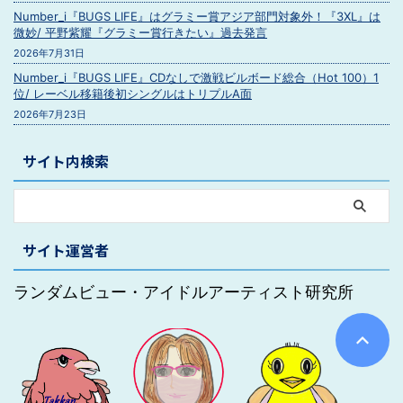
Number_i『BUGS LIFE』はグラミー賞アジア部門対象外！『3XL』は
微妙/ 平野紫耀『グラミー賞行きたい』過去発言
2026年7月31日
Number_i『BUGS LIFE』CDなしで激戦ビルボード総合（Hot 100）1
位/ レーベル移籍後初シングルはトリプルA面
2026年7月23日
サイト内検索
サイト運営者
ランダムビュー・アイドルアーティスト研究所