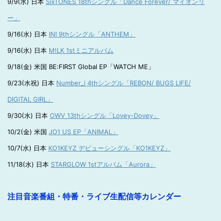
9/9(水) 日本
SixTONES 18thシングル「Dance Forever/ マイオンリ
ー」
9/16(水) 日本
INI 9thシングル「ANTHEM」
9/16(水) 日本
M!LK 1stミニアルバム
9/18(金) 米国 BE:FIRST Global EP「WATCH ME」
9/23(水祝) 日本
Number_i 4thシングル「REBON/ BUGS LIFE/
DIGITAL GIRL」
9/30(水) 日本
OWV 13thシングル「Lovey-Dovey」
10/2(金) 米国
JO1 US EP「ANIMAL」
10/7(水) 日本
KO1KEYZ デビューシングル「KO1KEYZ」
11/18(水) 日本
STARGLOW 1stアルバム「Aurora」
注目音楽番組・特番・ライブ生配信等カレンダー