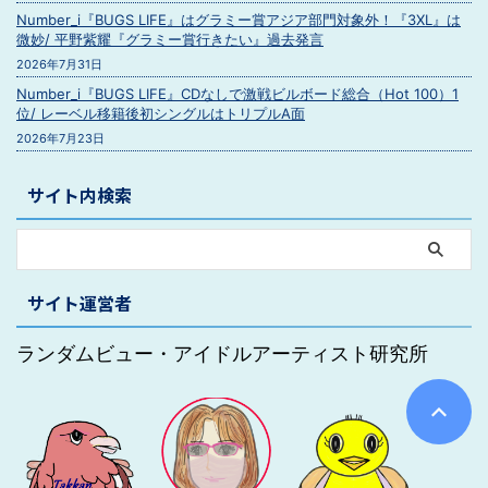
Number_i『BUGS LIFE』はグラミー賞アジア部門対象外！『3XL』は
微妙/ 平野紫耀『グラミー賞行きたい』過去発言
2026年7月31日
Number_i『BUGS LIFE』CDなしで激戦ビルボード総合（Hot 100）1
位/ レーベル移籍後初シングルはトリプルA面
2026年7月23日
サイト内検索
サイト運営者
ランダムビュー・アイドルアーティスト研究所