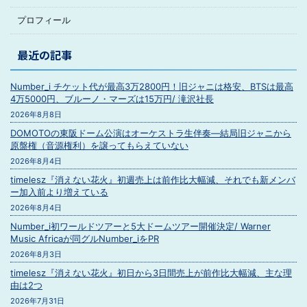
プロフィール
最近の記事
Number_i チケット代が最高3万2800円！旧ジャニは格安、BTSは最高
4万5000円、ブルーノ・マーズは15万円/ 滝沢社長
2026年8月8日
DOMOTOの東阪ドーム公演はオーケストラ生伴奏―結局旧ジャニから
原盤権（音源権利）を譲ってもらえていない
2026年8月4日
timelesz『消えない花火』初週売上は前作比大幅減、それでも新メンバ
ー加入前より増えている
2026年8月4日
Number_i初ワールドツアーと5大ドームツアー開催決定/ Warner
Music Africaが同グルNumber_iをPR
2026年8月3日
timelesz『消えない花火』初日から3日間売上が前作比大幅減、主な理
由は2つ
2026年7月31日