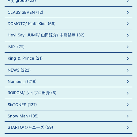
Aぇ!group (22)
CLASS SEVEN (12)
DOMOTO/ KinKi Kids (66)
Hey! Say! JUMP/ 山田涼介/ 中島裕翔 (32)
IMP. (79)
King ＆ Prince (21)
NEWS (222)
Number_i (218)
ROIROM/ タイプロ出身 (6)
SixTONES (137)
Snow Man (105)
STARTO/ジャニーズ (59)