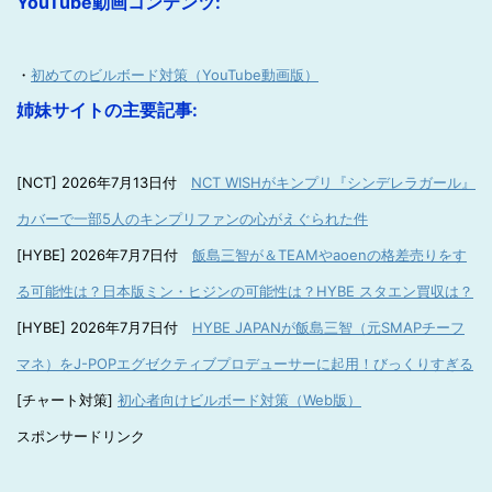
YouTube動画コンテンツ:
・
初めてのビルボード対策（YouTube動画版）
姉妹サイトの主要記事:
[NCT] 2026年7月13日付
NCT WISHがキンプリ『シンデレラガール』
カバーで一部5人のキンプリファンの心がえぐられた件
[HYBE] 2026年7月7日付
飯島三智が＆TEAMやaoenの格差売りをす
る可能性は？日本版ミン・ヒジンの可能性は？HYBE スタエン買収は？
[HYBE] 2026年7月7日付
HYBE JAPANが飯島三智（元SMAPチーフ
マネ）をJ-POPエグゼクティブプロデューサーに起用！びっくりすぎる
[チャート対策]
初心者向けビルボード対策（Web版）
スポンサードリンク