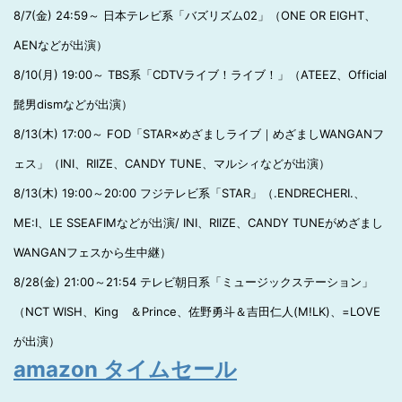
8/7(金) 24:59～ 日本テレビ系「バズリズム02」（ONE OR EIGHT、
AENなどが出演）
8/10(月) 19:00～ TBS系「CDTVライブ！ライブ！」（ATEEZ、Official
髭男dismなどが出演）
8/13(木) 17:00～ FOD「STAR×めざましライブ｜めざましWANGANフ
ェス」（INI、RIIZE、CANDY TUNE、マルシィなどが出演）
8/13(木) 19:00～20:00 フジテレビ系「STAR」（.ENDRECHERI.、
ME:I、LE SSEAFIMなどが出演/ INI、RIIZE、CANDY TUNEがめざまし
WANGANフェスから生中継）
8/28(金) 21:00～21:54 テレビ朝日系「ミュージックステーション」
（NCT WISH、King ＆Prince、佐野勇斗＆吉田仁人(M!LK)、=LOVE
が出演）
amazon タイムセール