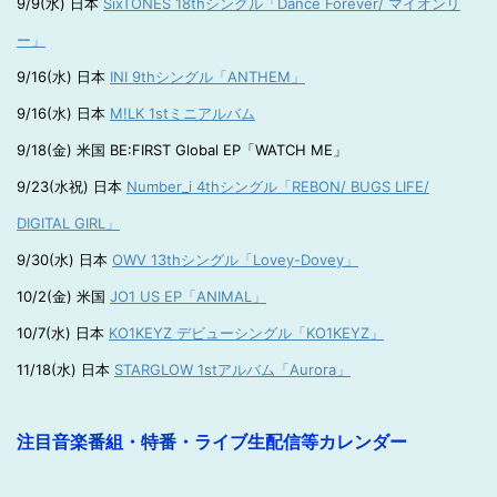
9/9(水) 日本
SixTONES 18thシングル「Dance Forever/ マイオンリ
ー」
9/16(水) 日本
INI 9thシングル「ANTHEM」
9/16(水) 日本
M!LK 1stミニアルバム
9/18(金) 米国 BE:FIRST Global EP「WATCH ME」
9/23(水祝) 日本
Number_i 4thシングル「REBON/ BUGS LIFE/
DIGITAL GIRL」
9/30(水) 日本
OWV 13thシングル「Lovey-Dovey」
10/2(金) 米国
JO1 US EP「ANIMAL」
10/7(水) 日本
KO1KEYZ デビューシングル「KO1KEYZ」
11/18(水) 日本
STARGLOW 1stアルバム「Aurora」
注目音楽番組・特番・ライブ生配信等カレンダー