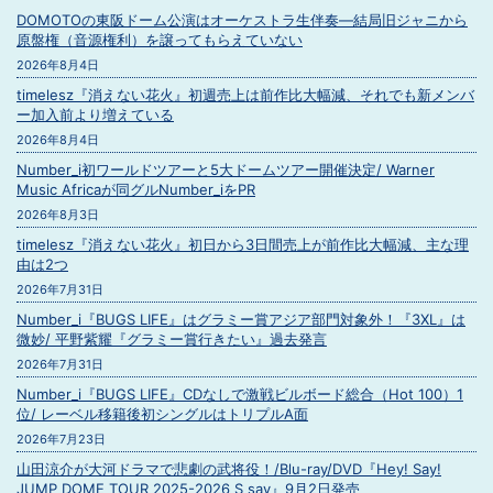
DOMOTOの東阪ドーム公演はオーケストラ生伴奏―結局旧ジャニから
原盤権（音源権利）を譲ってもらえていない
2026年8月4日
timelesz『消えない花火』初週売上は前作比大幅減、それでも新メンバ
ー加入前より増えている
2026年8月4日
Number_i初ワールドツアーと5大ドームツアー開催決定/ Warner
Music Africaが同グルNumber_iをPR
2026年8月3日
timelesz『消えない花火』初日から3日間売上が前作比大幅減、主な理
由は2つ
2026年7月31日
Number_i『BUGS LIFE』はグラミー賞アジア部門対象外！『3XL』は
微妙/ 平野紫耀『グラミー賞行きたい』過去発言
2026年7月31日
Number_i『BUGS LIFE』CDなしで激戦ビルボード総合（Hot 100）1
位/ レーベル移籍後初シングルはトリプルA面
2026年7月23日
山田涼介が大河ドラマで悲劇の武将役！/Blu-ray/DVD『Hey! Say!
JUMP DOME TOUR 2025-2026 S say』9月2日発売