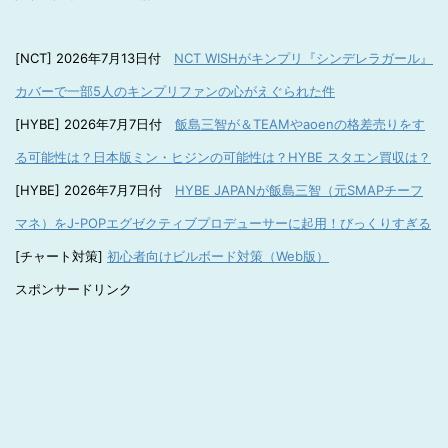
[NCT] 2026年7月13日付
NCT WISHがキンプリ『シンデレラガール』
カバーで一部5人のキンプリファンの心がえぐられた件
[HYBE] 2026年7月7日付
飯島三智が＆TEAMやaoenの格差売りをす
る可能性は？日本版ミン・ヒジンの可能性は？HYBE スタエン買収は？
[HYBE] 2026年7月7日付
HYBE JAPANが飯島三智（元SMAPチーフ
マネ）をJ-POPエグゼクティブプロデューサーに起用！びっくりすぎる
[チャート対策]
初心者向けビルボード対策（Web版）
スポンサードリンク