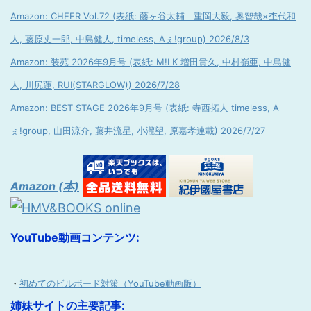
Amazon: CHEER Vol.72 (表紙: 藤ヶ谷太輔 重岡大毅, 奥智哉×杢代和
人, 藤原丈一郎, 中島健人, timeless, Aぇ!group) 2026/8/3
Amazon: 装苑 2026年9月号 (表紙: M!LK 増田貴久, 中村嶺亜, 中島健
人, 川尻蓮, RUI(STARGLOW)) 2026/7/28
Amazon: BEST STAGE 2026年9月号 (表紙: 寺西拓人 timeless, A
ぇ!group, 山田涼介, 藤井流星, 小瀧望, 原嘉孝連載) 2026/7/27
Amazon (本)
YouTube動画コンテンツ:
・
初めてのビルボード対策（YouTube動画版）
姉妹サイトの主要記事: