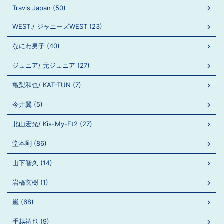
Travis Japan (50)
WEST./ ジャニーズWEST (23)
なにわ男子 (40)
ジュニア/ 元ジュニア (27)
亀梨和也/ KAT-TUN (7)
今井翼 (5)
北山宏光/ Kis-My-Ft2 (27)
堂本剛 (86)
山下智久 (14)
岩橋玄樹 (1)
嵐 (68)
手越祐也 (9)