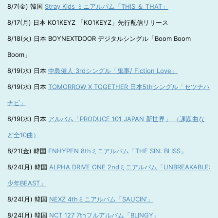
8/7(金) 韓国
Stray Kids ミニアルバム「THIS ＆ THAT」
8/17(月) 日本 KO1KEYZ 「KO1KEYZ」先行配信リリース
8/18(火) 日本 BOYNEXTDOOR デジタルシングル「Boom Boom
Boom」
8/19(水) 日本
中島健人 3rdシングル「鬼事/ Fiction Love」
8/19(水) 日本
TOMORROW X TOGETHER 日本5thシングル「セツナハ
ナビ」
8/19(水) 日本
アルバム「PRODUCE 101 JAPAN 新世界」 （課題曲な
ど全10曲）
8/21(金) 韓国
ENHYPEN 8thミニアルバム「THE SIN: BLISS」
8/24(月) 韓国
ALPHA DRIVE ONE 2ndミニアルバム「UNBREAKABLE:
少年BEAST」
8/24(月) 韓国
NEXZ 4thミニアルバム「SAUCIN’」
8/24(月) 韓国
NCT 127 7thフルアルバム「BLINGY」