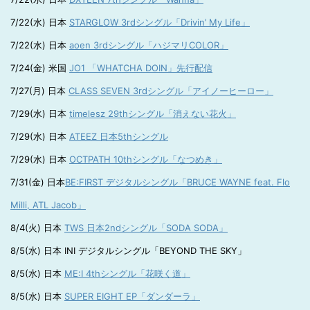
7/22(水) 日本
STARGLOW 3rdシングル「Drivin’ My Life」
7/22(水) 日本
aoen 3rdシングル「ハジマリCOLOR」
7/24(金) 米国
JO1 「WHATCHA DOIN」先行配信
7/27(月) 日本
CLASS SEVEN 3rdシングル「アイノーヒーロー」
7/29(水) 日本
timelesz 29thシングル「消えない花火」
7/29(水) 日本
ATEEZ 日本5thシングル
7/29(水) 日本
OCTPATH 10thシングル「なつめき」
7/31(金) 日本
BE:FIRST デジタルシングル「BRUCE WAYNE feat. Flo
Milli, ATL Jacob」
8/4(火) 日本
TWS 日本2ndシングル「SODA SODA」
8/5(水) 日本 INI デジタルシングル「BEYOND THE SKY」
8/5(水) 日本
ME:I 4thシングル「花咲く道」
8/5(水) 日本
SUPER EIGHT EP「ダンダーラ」