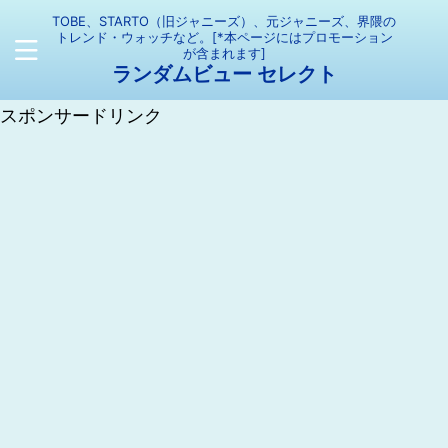
TOBE、STARTO（旧ジャニーズ）、元ジャニーズ、界隈の
トレンド・ウォッチなど。[*本ページにはプロモーション
が含まれます]
ランダムビュー セレクト
スポンサードリンク