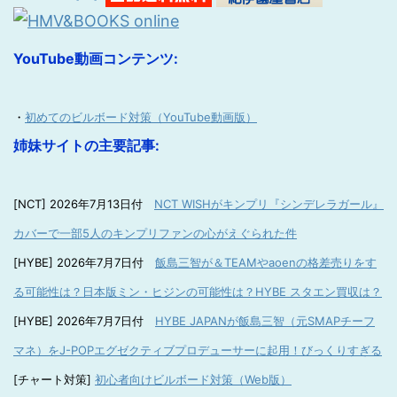
YouTube動画コンテンツ:
・
初めてのビルボード対策（YouTube動画版）
姉妹サイトの主要記事:
[NCT] 2026年7月13日付
NCT WISHがキンプリ『シンデレラガール』
カバーで一部5人のキンプリファンの心がえぐられた件
[HYBE] 2026年7月7日付
飯島三智が＆TEAMやaoenの格差売りをす
る可能性は？日本版ミン・ヒジンの可能性は？HYBE スタエン買収は？
[HYBE] 2026年7月7日付
HYBE JAPANが飯島三智（元SMAPチーフ
マネ）をJ-POPエグゼクティブプロデューサーに起用！びっくりすぎる
[チャート対策]
初心者向けビルボード対策（Web版）