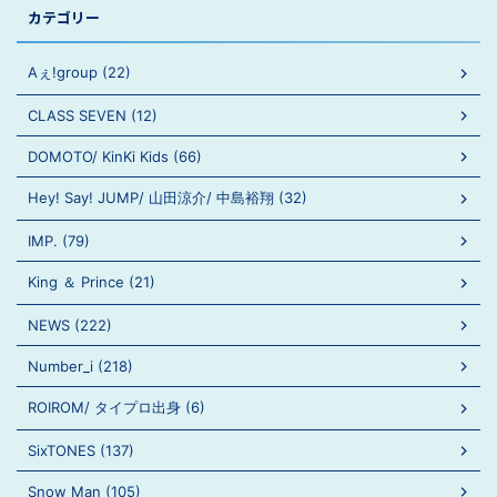
カテゴリー
Aぇ!group (22)
CLASS SEVEN (12)
DOMOTO/ KinKi Kids (66)
Hey! Say! JUMP/ 山田涼介/ 中島裕翔 (32)
IMP. (79)
King ＆ Prince (21)
NEWS (222)
Number_i (218)
ROIROM/ タイプロ出身 (6)
SixTONES (137)
Snow Man (105)