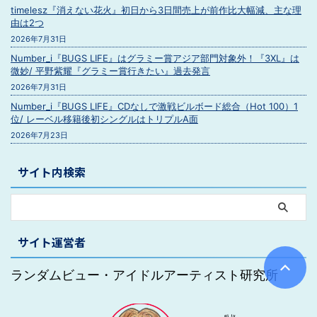
timelesz『消えない花火』初日から3日間売上が前作比大幅減、主な理
由は2つ
2026年7月31日
Number_i『BUGS LIFE』はグラミー賞アジア部門対象外！『3XL』は
微妙/ 平野紫耀『グラミー賞行きたい』過去発言
2026年7月31日
Number_i『BUGS LIFE』CDなしで激戦ビルボード総合（Hot 100）1
位/ レーベル移籍後初シングルはトリプルA面
2026年7月23日
サイト内検索
サイト運営者
ランダムビュー・アイドルアーティスト研究所