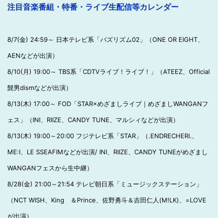
注目音楽番組・特番・ライブ生配信等カレンダー
8/7(金) 24:59～ 日本テレビ系「バズリズム02」（ONE OR EIGHT、
AENなどが出演）
8/10(月) 19:00～ TBS系「CDTVライブ！ライブ！」（ATEEZ、Official
髭男dismなどが出演）
8/13(木) 17:00～ FOD「STAR×めざましライブ｜めざましWANGANフ
ェス」（INI、RIIZE、CANDY TUNE、マルシィなどが出演）
8/13(木) 19:00～20:00 フジテレビ系「STAR」（.ENDRECHERI.、
ME:I、LE SSEAFIMなどが出演/ INI、RIIZE、CANDY TUNEがめざまし
WANGANフェスから生中継）
8/28(金) 21:00～21:54 テレビ朝日系「ミュージックステーション」
（NCT WISH、King ＆Prince、佐野勇斗＆吉田仁人(M!LK)、=LOVE
が出演）