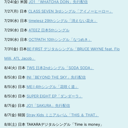
7/24(金) 米国
JO1 「WHATCHA DOIN」先行配信
7/27(月) 日本
CLASS SEVEN 3rdシングル「アイノーヒーロー」
7/29(水) 日本
timelesz 29thシングル「消えない花火」
7/29(水) 日本
ATEEZ 日本5thシングル
7/29(水) 日本
OCTPATH 10thシングル「なつめき」
7/31(金) 日本
BE:FIRST デジタルシングル「BRUCE WAYNE feat. Flo
Milli, ATL Jacob」
8/4(火) 日本
TWS 日本2ndシングル「SODA SODA」
8/5(水) 日本
INI「BEYOND THE SKY」先行配信
8/5(水) 日本
ME:I 4thシングル「花咲く道」
8/5(水) 日本
SUPER EIGHT EP「ダンダーラ」
8/7(金) 日本
JO1「SAKURA」先行配信
8/7(金) 韓国
Stray Kids ミニアルバム「THIS ＆ THAT」
8/8(土) 日本 TAKARAデジタルシングル「Time is money」