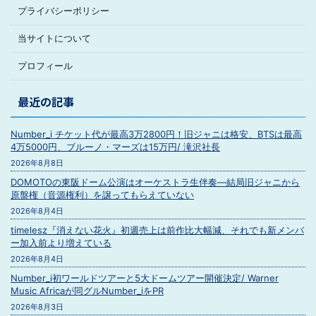
プライバシーポリシー
当サイトについて
プロフィール
最近の記事
Number_i チケット代が最高3万2800円！旧ジャニは格安、BTSは最高
4万5000円、ブルーノ・マーズは15万円/ 滝沢社長
2026年8月8日
DOMOTOの東阪ドーム公演はオーケストラ生伴奏―結局旧ジャニから
原盤権（音源権利）を譲ってもらえていない
2026年8月4日
timelesz『消えない花火』初週売上は前作比大幅減、それでも新メンバ
ー加入前より増えている
2026年8月4日
Number_i初ワールドツアーと5大ドームツアー開催決定/ Warner
Music Africaが同グルNumber_iをPR
2026年8月3日