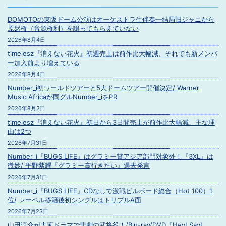
DOMOTOの東阪ドーム公演はオーケストラ生伴奏―結局旧ジャニから
原盤権（音源権利）を譲ってもらえていない
2026年8月4日
timelesz『消えない花火』初週売上は前作比大幅減、それでも新メンバ
ー加入前より増えている
2026年8月4日
Number_i初ワールドツアーと5大ドームツアー開催決定/ Warner
Music Africaが同グルNumber_iをPR
2026年8月3日
timelesz『消えない花火』初日から3日間売上が前作比大幅減、主な理
由は2つ
2026年7月31日
Number_i『BUGS LIFE』はグラミー賞アジア部門対象外！『3XL』は
微妙/ 平野紫耀『グラミー賞行きたい』過去発言
2026年7月31日
Number_i『BUGS LIFE』CDなしで激戦ビルボード総合（Hot 100）1
位/ レーベル移籍後初シングルはトリプルA面
2026年7月23日
山田涼介が大河ドラマで悲劇の武将役！/Blu-ray/DVD『Hey! Say!