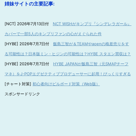
姉妹サイトの主要記事:
[NCT] 2026年7月13日付
NCT WISHがキンプリ『シンデレラガール』
カバーで一部5人のキンプリファンの心がえぐられた件
[HYBE] 2026年7月7日付
飯島三智が＆TEAMやaoenの格差売りをす
る可能性は？日本版ミン・ヒジンの可能性は？HYBE スタエン買収は？
[HYBE] 2026年7月7日付
HYBE JAPANが飯島三智（元SMAPチーフ
マネ）をJ-POPエグゼクティブプロデューサーに起用！びっくりすぎる
[チャート対策]
初心者向けビルボード対策（Web版）
スポンサードリンク