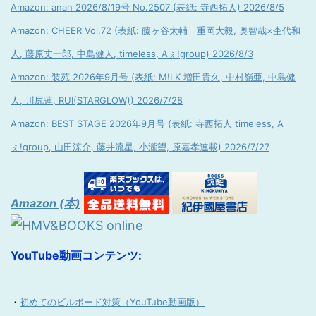
Amazon: anan 2026/8/19号 No.2507 (表紙: 寺西拓人) 2026/8/5
Amazon: CHEER Vol.72 (表紙: 藤ヶ谷太輔 重岡大毅, 奥智哉×杢代和
人, 藤原丈一郎, 中島健人, timeless, Aぇ!group) 2026/8/3
Amazon: 装苑 2026年9月号 (表紙: M!LK 増田貴久, 中村嶺亜, 中島健
人, 川尻蓮, RUI(STARGLOW)) 2026/7/28
Amazon: BEST STAGE 2026年9月号 (表紙: 寺西拓人 timeless, A
ぇ!group, 山田涼介, 藤井流星, 小瀧望, 原嘉孝連載) 2026/7/27
Amazon (本)
YouTube動画コンテンツ:
・
初めてのビルボード対策（YouTube動画版）