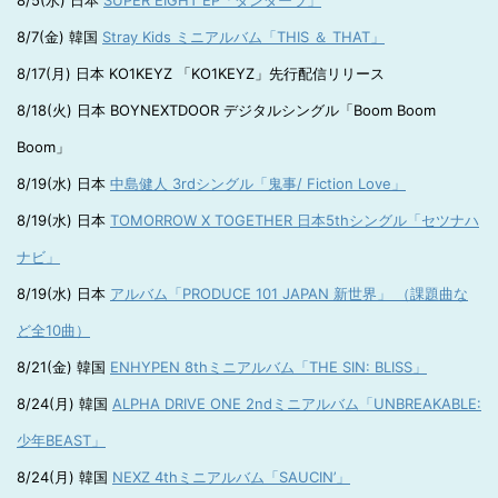
8/5(水) 日本
SUPER EIGHT EP「ダンダーラ」
8/7(金) 韓国
Stray Kids ミニアルバム「THIS ＆ THAT」
8/17(月) 日本 KO1KEYZ 「KO1KEYZ」先行配信リリース
8/18(火) 日本 BOYNEXTDOOR デジタルシングル「Boom Boom
Boom」
8/19(水) 日本
中島健人 3rdシングル「鬼事/ Fiction Love」
8/19(水) 日本
TOMORROW X TOGETHER 日本5thシングル「セツナハ
ナビ」
8/19(水) 日本
アルバム「PRODUCE 101 JAPAN 新世界」 （課題曲な
ど全10曲）
8/21(金) 韓国
ENHYPEN 8thミニアルバム「THE SIN: BLISS」
8/24(月) 韓国
ALPHA DRIVE ONE 2ndミニアルバム「UNBREAKABLE:
少年BEAST」
8/24(月) 韓国
NEXZ 4thミニアルバム「SAUCIN’」