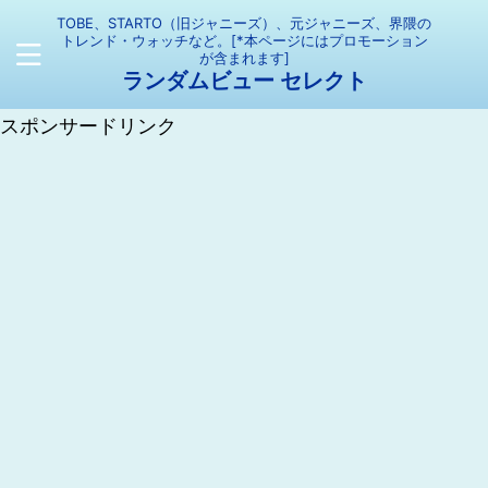
TOBE、STARTO（旧ジャニーズ）、元ジャニーズ、界隈の
トレンド・ウォッチなど。[*本ページにはプロモーション
が含まれます]
ランダムビュー セレクト
スポンサードリンク