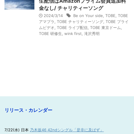
生配信はAmazonプライム会員追加料
金なし/ チャリティーソング
2024/3/14
Be on Your side
,
TOBE
,
TOBE
アマプラ
,
TOBE チャリティーソング
,
TOBE プライ
ムビデオ
,
TOBE ライブ配信
,
TOBE 東京ドーム
,
TOBE 研修生
,
wink first
,
滝沢秀明
リリース・カレンダー
7/22(水) 日本
乃木坂46 42ndシングル「是非に及ばず」