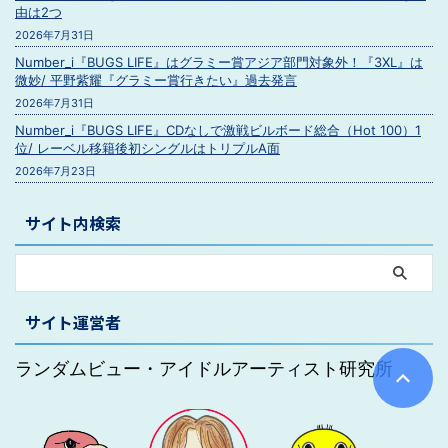
由は2つ
2026年7月31日
Number_i『BUGS LIFE』はグラミー賞アジア部門対象外！『3XL』は
微妙/ 平野紫耀『グラミー賞行きたい』過去発言
2026年7月31日
Number_i『BUGS LIFE』CDなしで激戦ビルボード総合（Hot 100）1
位/ レーベル移籍後初シングルはトリプルA面
2026年7月23日
サイト内検索
サイト運営者
ランダムビュー・アイドルアーティスト研究所