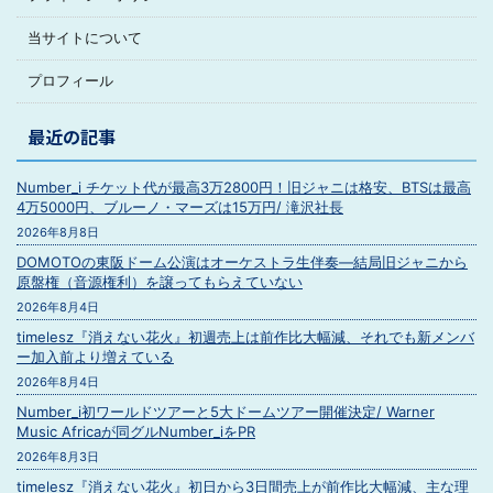
当サイトについて
プロフィール
最近の記事
Number_i チケット代が最高3万2800円！旧ジャニは格安、BTSは最高
4万5000円、ブルーノ・マーズは15万円/ 滝沢社長
2026年8月8日
DOMOTOの東阪ドーム公演はオーケストラ生伴奏―結局旧ジャニから
原盤権（音源権利）を譲ってもらえていない
2026年8月4日
timelesz『消えない花火』初週売上は前作比大幅減、それでも新メンバ
ー加入前より増えている
2026年8月4日
Number_i初ワールドツアーと5大ドームツアー開催決定/ Warner
Music Africaが同グルNumber_iをPR
2026年8月3日
timelesz『消えない花火』初日から3日間売上が前作比大幅減、主な理