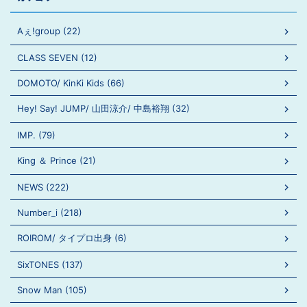
Aぇ!group (22)
CLASS SEVEN (12)
DOMOTO/ KinKi Kids (66)
Hey! Say! JUMP/ 山田涼介/ 中島裕翔 (32)
IMP. (79)
King ＆ Prince (21)
NEWS (222)
Number_i (218)
ROIROM/ タイプロ出身 (6)
SixTONES (137)
Snow Man (105)