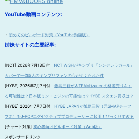
YouTube動画コンテンツ:
・
初めてのビルボード対策（YouTube動画版）
姉妹サイトの主要記事:
[NCT] 2026年7月13日付
NCT WISHがキンプリ『シンデレラガール』
カバーで一部5人のキンプリファンの心がえぐられた件
[HYBE] 2026年7月7日付
飯島三智が＆TEAMやaoenの格差売りをす
る可能性は？日本版ミン・ヒジンの可能性は？HYBE スタエン買収は？
[HYBE] 2026年7月7日付
HYBE JAPANが飯島三智（元SMAPチーフ
マネ）をJ-POPエグゼクティブプロデューサーに起用！びっくりすぎる
[チャート対策]
初心者向けビルボード対策（Web版）
スポンサードリンク