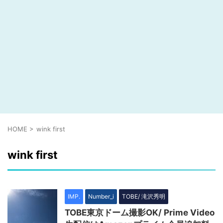
HOME
>
wink first
wink first
IMP.
Number_i
TOBE/ 滝沢秀明
TOBE東京ドーム撮影OK/ Prime Video