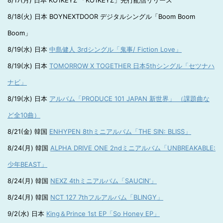
8/17(月) 日本 KO1KEYZ 「KO1KEYZ」先行配信リリース
8/18(火) 日本 BOYNEXTDOOR デジタルシングル「Boom Boom
Boom」
8/19(水) 日本
中島健人 3rdシングル「鬼事/ Fiction Love」
8/19(水) 日本
TOMORROW X TOGETHER 日本5thシングル「セツナハ
ナビ」
8/19(水) 日本
アルバム「PRODUCE 101 JAPAN 新世界」 （課題曲な
ど全10曲）
8/21(金) 韓国
ENHYPEN 8thミニアルバム「THE SIN: BLISS」
8/24(月) 韓国
ALPHA DRIVE ONE 2ndミニアルバム「UNBREAKABLE:
少年BEAST」
8/24(月) 韓国
NEXZ 4thミニアルバム「SAUCIN’」
8/24(月) 韓国
NCT 127 7thフルアルバム「BLINGY」
9/2(水) 日本
King＆Prince 1st EP「So Honey EP」