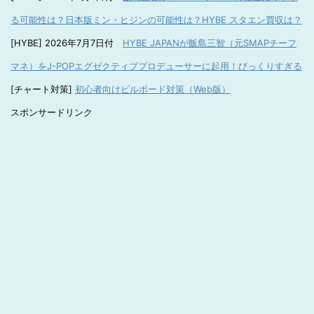
る可能性は？日本版ミン・ヒジンの可能性は？HYBE スタエン買収は？
[HYBE] 2026年7月7日付
HYBE JAPANが飯島三智（元SMAPチーフ
マネ）をJ-POPエグゼクティブプロデューサーに起用！びっくりすぎる
[チャート対策]
初心者向けビルボード対策（Web版）
スポンサードリンク