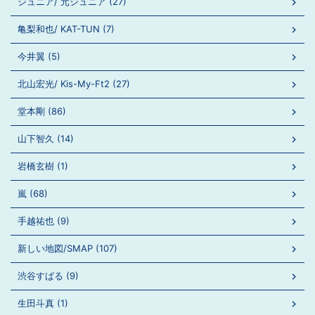
ジュニア/ 元ジュニア (27)
亀梨和也/ KAT-TUN (7)
今井翼 (5)
北山宏光/ Kis-My-Ft2 (27)
堂本剛 (86)
山下智久 (14)
岩橋玄樹 (1)
嵐 (68)
手越祐也 (9)
新しい地図/SMAP (107)
渋谷すばる (9)
生田斗真 (1)