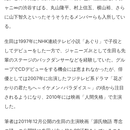
ャニ∞の渋谷すばる、丸山隆平、村上信五、横山裕、さら
に山下智久といったそうそうたるメンバーらも入所してい
る。
生田は1997年にNHK連続テレビ小説「あぐり」で子役と
してデビューをした一方で、ジャニーズJr.として生田も先
輩のステージのバックダンサーなどを経験していた。グル
ープでCDデビューをする機会には恵まれなかったが、俳
優としては2007年に出演したフジテレビ系ドラマ「花ざ
かりの君たちへ～イケメン♂パラダイス～」の頃から注目
されるようになり、2010年には映画「人間失格」で主演
した。
筆者は2011年12月公開の生田の主演映画「源氏物語 専念