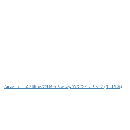
Amazon: 土竜の唄 香港狂騒曲 Blu-ray/DVD ラインナップ (生田斗真)