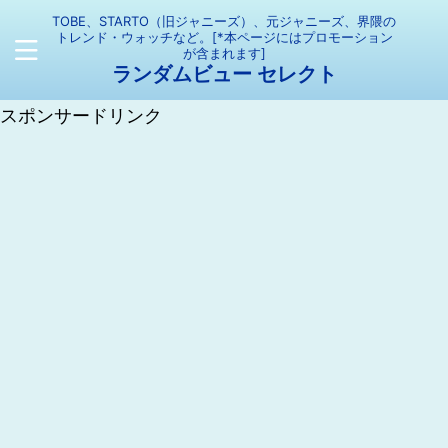
TOBE、STARTO（旧ジャニーズ）、元ジャニーズ、界隈の
トレンド・ウォッチなど。[*本ページにはプロモーション
が含まれます]
ランダムビュー セレクト
スポンサードリンク