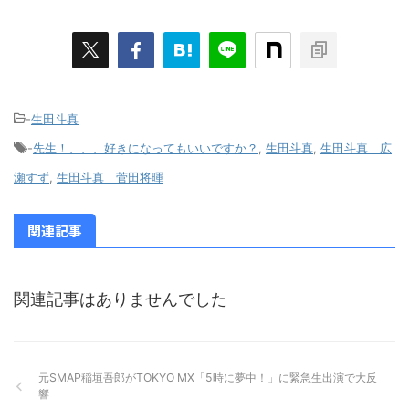
-
生田斗真
-
先生！、、、好きになってもいいですか？
,
生田斗真
,
生田斗真 広
瀬すず
,
生田斗真 菅田将暉
関連記事
関連記事はありませんでした
元SMAP稲垣吾郎がTOKYO MX「5時に夢中！」に緊急生出演で大反
響