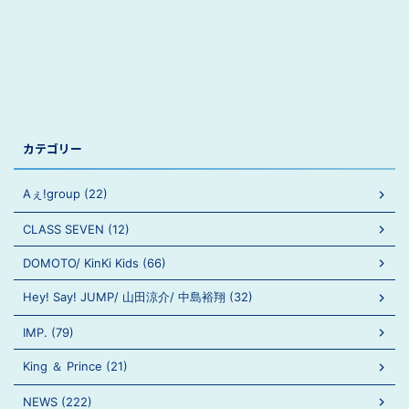
カテゴリー
Aぇ!group (22)
CLASS SEVEN (12)
DOMOTO/ KinKi Kids (66)
Hey! Say! JUMP/ 山田涼介/ 中島裕翔 (32)
IMP. (79)
King ＆ Prince (21)
NEWS (222)