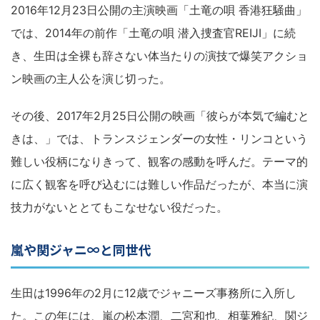
2016年12月23日公開の主演映画「土竜の唄 香港狂騒曲」
では、2014年の前作「土竜の唄 潜入捜査官REIJI」に続
き、生田は全裸も辞さない体当たりの演技で爆笑アクショ
ン映画の主人公を演じ切った。
その後、2017年2月25日公開の映画「彼らが本気で編むと
きは、」では、トランスジェンダーの女性・リンコという
難しい役柄になりきって、観客の感動を呼んだ。テーマ的
に広く観客を呼び込むには難しい作品だったが、本当に演
技力がないととてもこなせない役だった。
嵐や関ジャニ∞と同世代
生田は1996年の2月に12歳でジャニーズ事務所に入所し
た。この年には、嵐の松本潤、二宮和也、相葉雅紀、関ジ