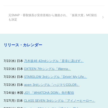
元SMAP・香取慎吾が安倍首相から激励され、「仮装大賞」MC留任
も決定
リリース・カレンダー
7/22(水) 日本
乃木坂46 42ndシングル「是非に及ばず」
7/22(水) 日本
DXTEEN 7thシングル「Wanna」
7/22(水) 日本
STARGLOW 3rdシングル「Drivin’ My Life」
7/22(水) 日本
aoen 3rdシングル「ハジマリCOLOR」
7/24(金) 米国
JO1 「WHATCHA DOIN」先行配信
7/27(月) 日本
CLASS SEVEN 3rdシングル「アイノーヒーロー」