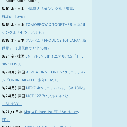
「Boom Boom Boom」
8/19(水) 日本
中島健人 3rdシングル「鬼事/
Fiction Love」
8/19(水) 日本
TOMORROW X TOGETHER 日本5th
シングル「セツナハナビ」
8/19(水) 日本
アルバム「PRODUCE 101 JAPAN 新
世界」 （課題曲など全10曲）
8/21(金) 韓国
ENHYPEN 8thミニアルバム「THE
SIN: BLISS」
8/24(月) 韓国
ALPHA DRIVE ONE 2ndミニアルバ
ム「UNBREAKABLE: 少年BEAST」
8/24(月) 韓国
NEXZ 4thミニアルバム「SAUCIN’」
8/24(月) 韓国
NCT 127 7thフルアルバム
「BLINGY」
9/2(水) 日本
King＆Prince 1st EP「So Honey
EP」