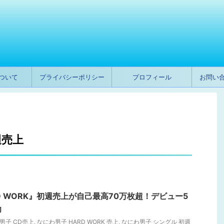
ついて
プライバシーポリシー
プロフィール
お問い
週売上
D WORK』初週売上が自己最高70万枚超！デビュー5
功
男子 CD売上
,
なにわ男子 HARD WORK 売上
,
なにわ男子 シングル 初週