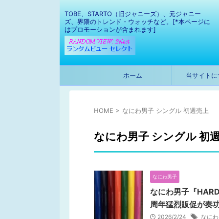
TOBE、STARTO（旧ジャニーズ）、元ジャニー
ズ、界隈のトレンド・ウォッチなど。[*本ページに
はプロモーションが含まれます]
ホーム
当サイトに
HOME
>
なにわ男子 シングル 初週売上
なにわ男子 シングル 初
なにわ男子
なにわ男子『HAR
周年猛烈販促が奏
2026/2/24
なにわ