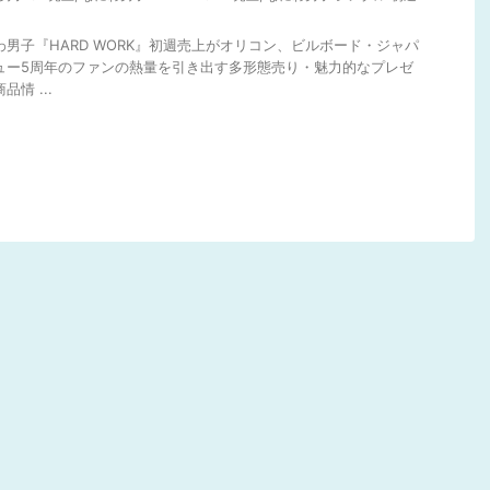
わ男子『HARD WORK』初週売上がオリコン、ビルボード・ジャパ
ュー5周年のファンの熱量を引き出す多形態売り・魅力的なプレゼ
情 ...