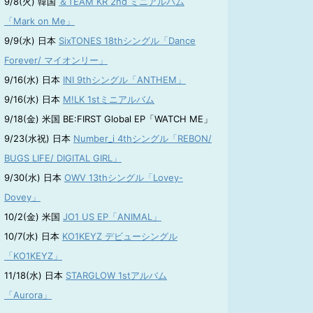
9/8(火) 韓国
＆TEAM KR 2nd ミニアルバム
「Mark on Me」
9/9(水) 日本
SixTONES 18thシングル「Dance
Forever/ マイオンリー」
9/16(水) 日本
INI 9thシングル「ANTHEM」
9/16(水) 日本
M!LK 1stミニアルバム
9/18(金) 米国 BE:FIRST Global EP「WATCH ME」
9/23(水祝) 日本
Number_i 4thシングル「REBON/
BUGS LIFE/ DIGITAL GIRL」
9/30(水) 日本
OWV 13thシングル「Lovey-
Dovey」
10/2(金) 米国
JO1 US EP「ANIMAL」
10/7(水) 日本
KO1KEYZ デビューシングル
「KO1KEYZ」
11/18(水) 日本
STARGLOW 1stアルバム
「Aurora」