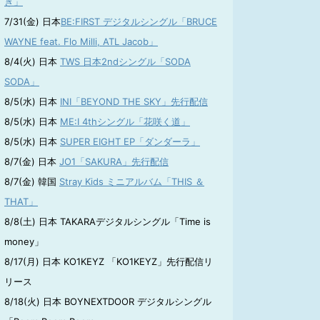
き」
7/31(金) 日本
BE:FIRST デジタルシングル「BRUCE
WAYNE feat. Flo Milli, ATL Jacob」
8/4(火) 日本
TWS 日本2ndシングル「SODA
SODA」
8/5(水) 日本
INI「BEYOND THE SKY」先行配信
8/5(水) 日本
ME:I 4thシングル「花咲く道」
8/5(水) 日本
SUPER EIGHT EP「ダンダーラ」
8/7(金) 日本
JO1「SAKURA」先行配信
8/7(金) 韓国
Stray Kids ミニアルバム「THIS ＆
THAT」
8/8(土) 日本 TAKARAデジタルシングル「Time is
money」
8/17(月) 日本 KO1KEYZ 「KO1KEYZ」先行配信リ
リース
8/18(火) 日本 BOYNEXTDOOR デジタルシングル