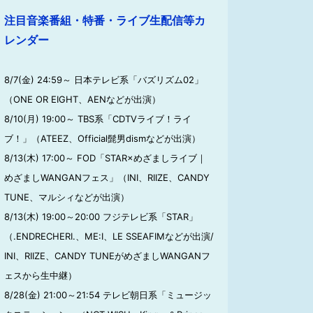
注目音楽番組・特番・ライブ生配信等カ
レンダー
8/7(金) 24:59～ 日本テレビ系「バズリズム02」
（ONE OR EIGHT、AENなどが出演）
8/10(月) 19:00～ TBS系「CDTVライブ！ライ
ブ！」（ATEEZ、Official髭男dismなどが出演）
8/13(木) 17:00～ FOD「STAR×めざましライブ｜
めざましWANGANフェス」（INI、RIIZE、CANDY
TUNE、マルシィなどが出演）
8/13(木) 19:00～20:00 フジテレビ系「STAR」
（.ENDRECHERI.、ME:I、LE SSEAFIMなどが出演/
INI、RIIZE、CANDY TUNEがめざましWANGANフ
ェスから生中継）
8/28(金) 21:00～21:54 テレビ朝日系「ミュージッ