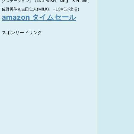
クステーション」（NCT WISH、King ＆Prince、
佐野勇斗＆吉田仁人(M!LK)、=LOVEが出演）
amazon タイムセール
スポンサードリンク