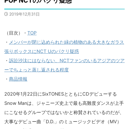
POP NCTのパクリ疑惑
2019年12月31日
（目次）・
TOP
・
メンバーが閉じ込められた緑の植物のある大きなガラス
張りボックスにNCT Uのパクリ疑惑
・
訴訟沙汰にはならない、NCTファンのいるアジアのツア
ーでちょっと蒸し返される程度
・
商品情報
2020年1月22日にSixTONESとともにCDデビューする
Snow Manは、ジャニーズ史上で最も高難度ダンスが上手
にこなせるグループではないかと称賛されているのだが、
大事なデビュー曲「D.D.」のミュージックビデオ（MV）