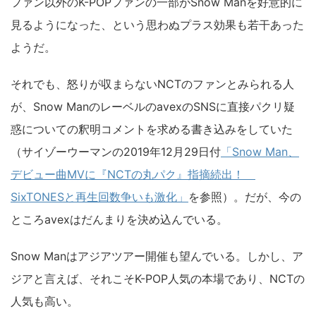
ファン以外のK-POPファンの一部がSnow Manを好意的に
見るようになった、という思わぬプラス効果も若干あった
ようだ。
それでも、怒りが収まらないNCTのファンとみられる人
が、Snow ManのレーベルのavexのSNSに直接パクリ疑
惑についての釈明コメントを求める書き込みをしていた
（サイゾーウーマンの2019年12月29日付
「Snow Man、
デビュー曲MVに『NCTの丸パク』指摘続出！
SixTONESと再生回数争いも激化」
を参照）。だが、今の
ところavexはだんまりを決め込んでいる。
Snow Manはアジアツアー開催も望んでいる。しかし、ア
ジアと言えば、それこそK-POP人気の本場であり、NCTの
人気も高い。