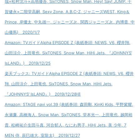
哉×松村北斗×高地優吾, SixTONES, Snow Man, Hey! Say! JUMP, 千
賀健永×二階堂高嗣, Sexy Zone, A.B.C-Z, ジャニーズWEST, King＆
Prince, 岸優太, 中丸雄一, ジャニーズJr., 関西ジャニーズJr., 内博貴, 中
山優馬) 2020/1/7
Amazon: TVガイドAlpha EPISODE Z (表紙巻頭: NEWS, V6, 櫻井翔,
山田涼介, 上田竜也, SixTONES, Snow Man, HiHi Jets, 『JOHNNYS’
IsLAND』) 2019/12/25
楽天ブックス: TVガイドAlpha EPISODE Z (表紙巻頭: NEWS, V6, 櫻井
翔, 山田涼介, 上田竜也, SixTONES, Snow Man, HiHi Jets,
『JOHNNYS’ IsLAND』) 2019/12/28頃
Amazon: STAGE navi vol.39 (表紙巻頭: 森田剛, KinKi Kids, 平野紫耀,
永瀬廉, 高橋海人, Snow Man, SixTONES, 堂本光一, 上田竜也, 越岡裕
貴, 松崎祐介生田斗真, 河合郁人, なにわ男子, HiHi Jets, 美 少年, 7
MEN 侍, 辰巳雄大, 室龍太) 2019/12/27