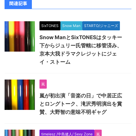
関連記事
SixTONES
Snow Man
STARTO/ジャニーズ
Snow ManとSixTONESはタッキー
下からジュリー氏管轄に移管済み、
京本大我ドラマクレジットにジェ
イ・ストーム
嵐
嵐が初出演「音楽の日」で中居正広
とロングトーク、滝沢秀明演出を賞
賛、大野智の意味不明ギャグ
timelesz /中島健人/ Sexy Zone
嵐