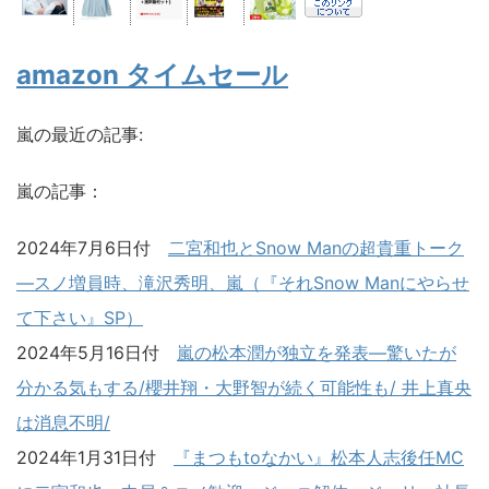
amazon タイムセール
嵐の最近の記事:
嵐の記事：
2024年7月6日付
二宮和也とSnow Manの超貴重トーク
―スノ増員時、滝沢秀明、嵐（『それSnow Manにやらせ
て下さい』SP）
2024年5月16日付
嵐の松本潤が独立を発表―驚いたが
分かる気もする/櫻井翔・大野智が続く可能性も/ 井上真央
は消息不明/
2024年1月31日付
『まつもtoなかい』松本人志後任MC