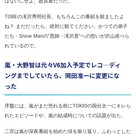
はないにせよ、超貴重だった。
TOBEの滝沢秀明社長、もちろんこの番組を観ましたよ
ね？ まだだったら、絶対に観てください。かつての弟子
たち・Snow Manの“恩師・滝沢君”への想いが沢山述べら
れているので。
嵐・大野智は元々V6加入予定でレコ―ディ
ングまでしていたら、岡田准一に変更にな
った
序盤には、嵐がまだ売れる前にTOKIOの国分太一にキレら
れたエピソードや、嵐の結成時についての話題が出た。
二宮は嵐が深夜番組を始めた頃を振り返り、ふわっとした