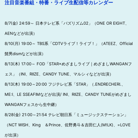
注目音楽番組・特番・ライブ生配信等カレンダー
8/7(金) 24:59～ 日本テレビ系「バズリズム02」（ONE OR EIGHT、
AENなどが出演）
8/10(月) 19:00～ TBS系「CDTVライブ！ライブ！」（ATEEZ、Official
髭男dismなどが出演）
8/13(木) 17:00～ FOD「STAR×めざましライブ｜めざましWANGANフ
ェス」（INI、RIIZE、CANDY TUNE、マルシィなどが出演）
8/13(木) 19:00～20:00 フジテレビ系「STAR」（.ENDRECHERI.、
ME:I、LE SSEAFIMなどが出演/ INI、RIIZE、CANDY TUNEがめざまし
WANGANフェスから生中継）
8/28(金) 21:00～21:54 テレビ朝日系「ミュージックステーション」
（NCT WISH、King ＆Prince、佐野勇斗＆吉田仁人(M!LK)、=LOVE
が出演）