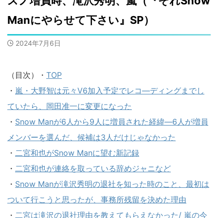
スノ増員時、滝沢秀明、嵐（『それSnow
Manにやらせて下さい』SP）
2024年7月6日
（目次）・
TOP
・
嵐・大野智は元々V6加入予定でレコ―ディングまでし
ていたら、岡田准一に変更になった
・
Snow Manが6人から9人に増員された経緯―6人が増員
メンバーを選んだ、候補は3人だけじゃなかった
・
二宮和也がSnow Manに望む新記録
・
二宮和也が連絡を取っている辞めジャニなど
・
Snow Manが滝沢秀明の退社を知った時のこと、最初は
ついて行こうと思ったが、事務所残留を決めた理由
・
二宮は滝沢の退社理由を教えてもらえなかった/ 嵐の今