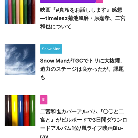
映画『#真相をお話しします』感想
―timelesz菊池風磨・原嘉孝、二宮
和也について
Snow Man
Snow ManがTGCでトリに大抜擢、
迫力のステージは良かったが、課題
も
嵐
二宮和也カバーアルバム『〇〇と二
宮と』がビルボードで3日間ダウンロ
ードアルバム1位/嵐ライブ映画Blu-
ray