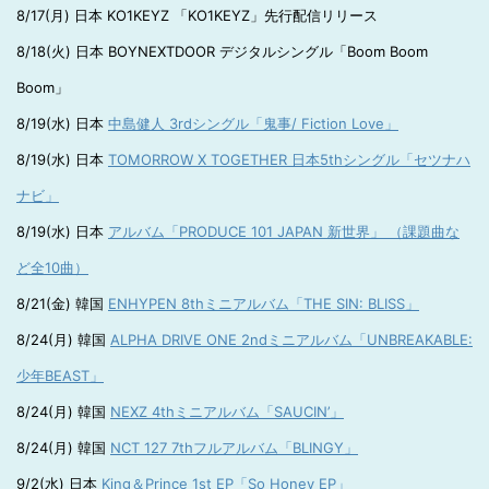
8/17(月) 日本 KO1KEYZ 「KO1KEYZ」先行配信リリース
8/18(火) 日本 BOYNEXTDOOR デジタルシングル「Boom Boom
Boom」
8/19(水) 日本
中島健人 3rdシングル「鬼事/ Fiction Love」
8/19(水) 日本
TOMORROW X TOGETHER 日本5thシングル「セツナハ
ナビ」
8/19(水) 日本
アルバム「PRODUCE 101 JAPAN 新世界」 （課題曲な
ど全10曲）
8/21(金) 韓国
ENHYPEN 8thミニアルバム「THE SIN: BLISS」
8/24(月) 韓国
ALPHA DRIVE ONE 2ndミニアルバム「UNBREAKABLE:
少年BEAST」
8/24(月) 韓国
NEXZ 4thミニアルバム「SAUCIN’」
8/24(月) 韓国
NCT 127 7thフルアルバム「BLINGY」
9/2(水) 日本
King＆Prince 1st EP「So Honey EP」