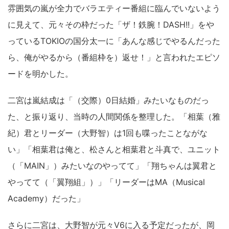
雰囲気の嵐が全力でバラエティー番組に臨んでいないよう
に見えて、元々その枠だった「ザ！鉄腕！DASH!!」をや
っているTOKIOの国分太一に「あんな感じでやるんだった
ら、俺がやるから（番組枠を）返せ！」と言われたエピソ
ードを明かした。
二宮は嵐結成は「（交際）0日結婚」みたいなものだっ
た、と振り返り、当時の人間関係を整理した。「相葉（雅
紀）君とリーダー（大野智）は1回も喋ったことながな
い」「相葉君は俺と、松さんと相葉君と斗真で、ユニット
（「MAIN」）みたいなのやってて」「翔ちゃんは翼君と
やってて（「翼翔組」）」「リーダーはMA（Musical
Academy）だった」
さらに二宮は、大野智が元々V6に入る予定だったが、岡