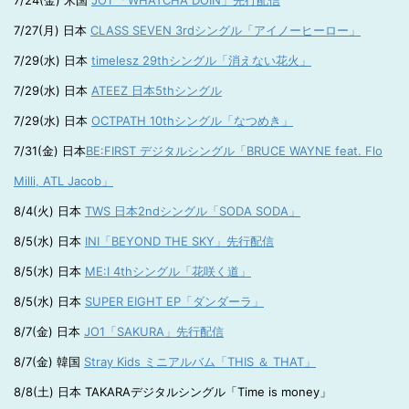
7/24(金) 米国
JO1 「WHATCHA DOIN」先行配信
7/27(月) 日本
CLASS SEVEN 3rdシングル「アイノーヒーロー」
7/29(水) 日本
timelesz 29thシングル「消えない花火」
7/29(水) 日本
ATEEZ 日本5thシングル
7/29(水) 日本
OCTPATH 10thシングル「なつめき」
7/31(金) 日本
BE:FIRST デジタルシングル「BRUCE WAYNE feat. Flo
Milli, ATL Jacob」
8/4(火) 日本
TWS 日本2ndシングル「SODA SODA」
8/5(水) 日本
INI「BEYOND THE SKY」先行配信
8/5(水) 日本
ME:I 4thシングル「花咲く道」
8/5(水) 日本
SUPER EIGHT EP「ダンダーラ」
8/7(金) 日本
JO1「SAKURA」先行配信
8/7(金) 韓国
Stray Kids ミニアルバム「THIS ＆ THAT」
8/8(土) 日本 TAKARAデジタルシングル「Time is money」