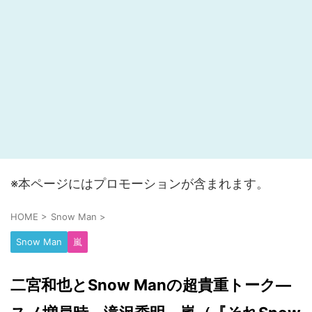
※本ページにはプロモーションが含まれます。
HOME
>
Snow Man
>
Snow Man
嵐
二宮和也とSnow Manの超貴重トーク―