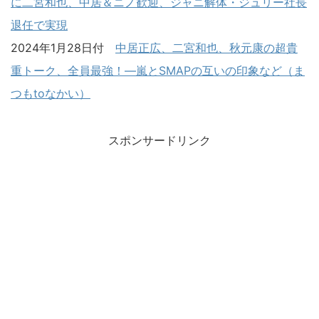
に二宮和也、中居＆ニノ歓迎、ジャニ解体・ジュリー社長
退任で実現
2024年1月28日付
中居正広、二宮和也、秋元康の超貴
重トーク、全員最強！―嵐とSMAPの互いの印象など（ま
つもtoなかい）
スポンサードリンク