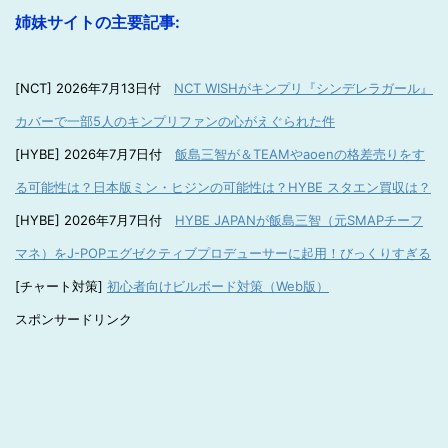
姉妹サイトの主要記事:
[NCT] 2026年7月13日付
NCT WISHがキンプリ『シンデレラガール』
カバーで一部5人のキンプリファンの心がえぐられた件
[HYBE] 2026年7月7日付
飯島三智が＆TEAMやaoenの格差売りをす
る可能性は？日本版ミン・ヒジンの可能性は？HYBE スタエン買収は？
[HYBE] 2026年7月7日付
HYBE JAPANが飯島三智（元SMAPチーフ
マネ）をJ-POPエグゼクティブプロデューサーに起用！びっくりすぎる
[チャート対策]
初心者向けビルボード対策（Web版）
スポンサードリンク