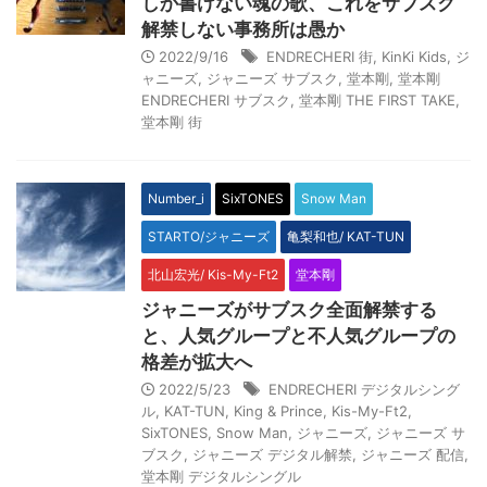
しか書けない魂の歌、これをサブスク
解禁しない事務所は愚か
2022/9/16
ENDRECHERI 街
,
KinKi Kids
,
ジ
ャニーズ
,
ジャニーズ サブスク
,
堂本剛
,
堂本剛
ENDRECHERI サブスク
,
堂本剛 THE FIRST TAKE
,
堂本剛 街
Number_i
SixTONES
Snow Man
STARTO/ジャニーズ
亀梨和也/ KAT-TUN
北山宏光/ Kis-My-Ft2
堂本剛
ジャニーズがサブスク全面解禁する
と、人気グループと不人気グループの
格差が拡大へ
2022/5/23
ENDRECHERI デジタルシング
ル
,
KAT-TUN
,
King & Prince
,
Kis-My-Ft2
,
SixTONES
,
Snow Man
,
ジャニーズ
,
ジャニーズ サ
ブスク
,
ジャニーズ デジタル解禁
,
ジャニーズ 配信
,
堂本剛 デジタルシングル