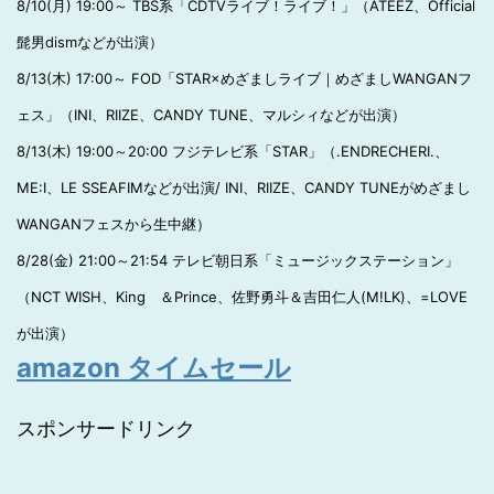
8/10(月) 19:00～ TBS系「CDTVライブ！ライブ！」（ATEEZ、Official
髭男dismなどが出演）
8/13(木) 17:00～ FOD「STAR×めざましライブ｜めざましWANGANフ
ェス」（INI、RIIZE、CANDY TUNE、マルシィなどが出演）
8/13(木) 19:00～20:00 フジテレビ系「STAR」（.ENDRECHERI.、
ME:I、LE SSEAFIMなどが出演/ INI、RIIZE、CANDY TUNEがめざまし
WANGANフェスから生中継）
8/28(金) 21:00～21:54 テレビ朝日系「ミュージックステーション」
（NCT WISH、King ＆Prince、佐野勇斗＆吉田仁人(M!LK)、=LOVE
が出演）
amazon タイムセール
スポンサードリンク