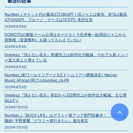
最近の記事
Number_i チケット代が最高3万2800円！旧ジャニは格安、BTSは最高
4万5000円、ブルーノ・マーズは15万円/ 滝沢社長
2026年8月8日
DOMOTOの東阪ドーム公演はオーケストラ生伴奏―結局旧ジャニから
原盤権（音源権利）を譲ってもらえていない
2026年8月4日
timelesz『消えない花火』初週売上は前作比大幅減、それでも新メンバ
ー加入前より増えている
2026年8月4日
Number_i初ワールドツアーと5大ドームツアー開催決定/ Warner
Music Africaが同グルNumber_iをPR
2026年8月3日
timelesz『消えない花火』初日から3日間売上が前作比大幅減、主な理
由は2つ
2026年7月31日
Number_i『BUGS LIFE』はグラミー賞アジア部門対象外！『3XL』は
微妙/ 平野紫耀『グラミー賞行きたい』過去発言
2026年7月31日