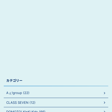
カテゴリー
Aぇ!group (22)
CLASS SEVEN (12)
DOMOTO/ KinKi Kids (66)