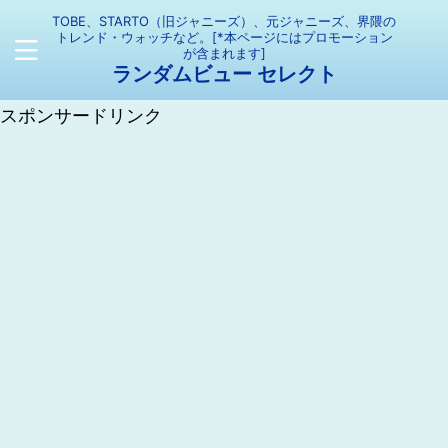
TOBE、STARTO（旧ジャニーズ）、元ジャニーズ、界隈の
トレンド・ウォッチなど。[*本ページにはプロモーション
が含まれます]
ランダムビュー セレクト
スポンサードリンク