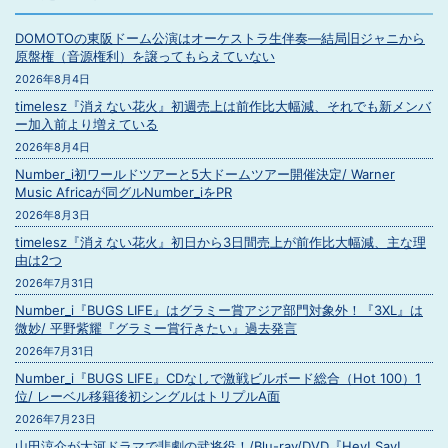
DOMOTOの東阪ドーム公演はオーケストラ生伴奏―結局旧ジャニから
原盤権（音源権利）を譲ってもらえていない
2026年8月4日
timelesz『消えない花火』初週売上は前作比大幅減、それでも新メンバ
ー加入前より増えている
2026年8月4日
Number_i初ワールドツアーと5大ドームツアー開催決定/ Warner
Music Africaが同グルNumber_iをPR
2026年8月3日
timelesz『消えない花火』初日から3日間売上が前作比大幅減、主な理
由は2つ
2026年7月31日
Number_i『BUGS LIFE』はグラミー賞アジア部門対象外！『3XL』は
微妙/ 平野紫耀『グラミー賞行きたい』過去発言
2026年7月31日
Number_i『BUGS LIFE』CDなしで激戦ビルボード総合（Hot 100）1
位/ レーベル移籍後初シングルはトリプルA面
2026年7月23日
山田涼介が大河ドラマで悲劇の武将役！/Blu-ray/DVD『Hey! Say!