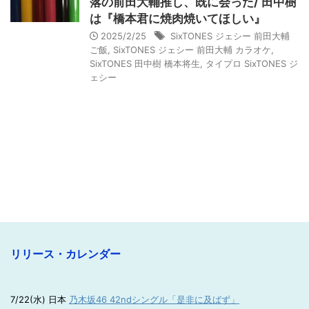
落の前田大輔推し、既に会った/ 田中樹
は『橋本君に焼肉焼いてほしい』
2025/2/25
SixTONES ジェシー 前田大輔
ご飯
,
SixTONES ジェシー 前田大輔 カラオケ
,
SixTONES 田中樹 橋本将生
,
タイプロ SixTONES ジ
ェシー
リリース・カレンダー
7/22(水) 日本
乃木坂46 42ndシングル「是非に及ばず」