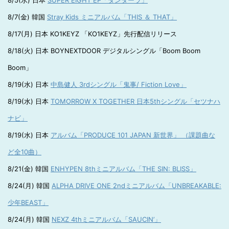
8/5(水) 日本
SUPER EIGHT EP「ダンダーラ」
8/7(金) 韓国
Stray Kids ミニアルバム「THIS ＆ THAT」
8/17(月) 日本 KO1KEYZ 「KO1KEYZ」先行配信リリース
8/18(火) 日本 BOYNEXTDOOR デジタルシングル「Boom Boom
Boom」
8/19(水) 日本
中島健人 3rdシングル「鬼事/ Fiction Love」
8/19(水) 日本
TOMORROW X TOGETHER 日本5thシングル「セツナハ
ナビ」
8/19(水) 日本
アルバム「PRODUCE 101 JAPAN 新世界」 （課題曲な
ど全10曲）
8/21(金) 韓国
ENHYPEN 8thミニアルバム「THE SIN: BLISS」
8/24(月) 韓国
ALPHA DRIVE ONE 2ndミニアルバム「UNBREAKABLE:
少年BEAST」
8/24(月) 韓国
NEXZ 4thミニアルバム「SAUCIN’」