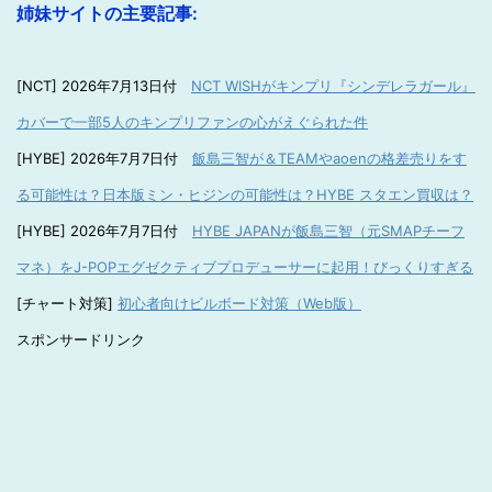
姉妹サイトの主要記事:
[NCT] 2026年7月13日付
NCT WISHがキンプリ『シンデレラガール』
カバーで一部5人のキンプリファンの心がえぐられた件
[HYBE] 2026年7月7日付
飯島三智が＆TEAMやaoenの格差売りをす
る可能性は？日本版ミン・ヒジンの可能性は？HYBE スタエン買収は？
[HYBE] 2026年7月7日付
HYBE JAPANが飯島三智（元SMAPチーフ
マネ）をJ-POPエグゼクティブプロデューサーに起用！びっくりすぎる
[チャート対策]
初心者向けビルボード対策（Web版）
スポンサードリンク