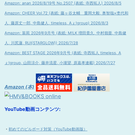
Amazon: anan 2026/8/19号 No.2507 (表紙: 寺西拓人) 2026/8/5
Amazon: CHEER Vol.72 (表紙: 藤ヶ谷太輔 重岡大毅, 奥智哉×杢代和
人, 藤原丈一郎, 中島健人, timeless, Aぇ!group) 2026/8/3
Amazon: 装苑 2026年9月号 (表紙: M!LK 増田貴久, 中村嶺亜, 中島健
人, 川尻蓮, RUI(STARGLOW)) 2026/7/28
Amazon: BEST STAGE 2026年9月号 (表紙: 寺西拓人 timeless, A
ぇ!group, 山田涼介, 藤井流星, 小瀧望, 原嘉孝連載) 2026/7/27
Amazon (本)
YouTube動画コンテンツ:
・
初めてのビルボード対策（YouTube動画版）