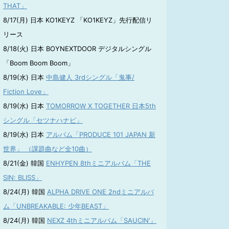
THAT」
8/17(月) 日本 KO1KEYZ 「KO1KEYZ」先行配信リ
リース
8/18(火) 日本 BOYNEXTDOOR デジタルシングル
「Boom Boom Boom」
8/19(水) 日本
中島健人 3rdシングル「鬼事/
Fiction Love」
8/19(水) 日本
TOMORROW X TOGETHER 日本5th
シングル「セツナハナビ」
8/19(水) 日本
アルバム「PRODUCE 101 JAPAN 新
世界」 （課題曲など全10曲）
8/21(金) 韓国
ENHYPEN 8thミニアルバム「THE
SIN: BLISS」
8/24(月) 韓国
ALPHA DRIVE ONE 2ndミニアルバ
ム「UNBREAKABLE: 少年BEAST」
8/24(月) 韓国
NEXZ 4thミニアルバム「SAUCIN’」