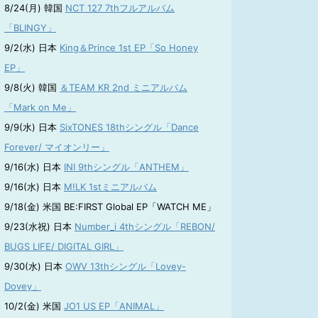
8/24(月) 韓国
NCT 127 7thフルアルバム
「BLINGY」
9/2(水) 日本
King＆Prince 1st EP「So Honey
EP」
9/8(火) 韓国
＆TEAM KR 2nd ミニアルバム
「Mark on Me」
9/9(水) 日本
SixTONES 18thシングル「Dance
Forever/ マイオンリー」
9/16(水) 日本
INI 9thシングル「ANTHEM」
9/16(水) 日本
M!LK 1stミニアルバム
9/18(金) 米国 BE:FIRST Global EP「WATCH ME」
9/23(水祝) 日本
Number_i 4thシングル「REBON/
BUGS LIFE/ DIGITAL GIRL」
9/30(水) 日本
OWV 13thシングル「Lovey-
Dovey」
10/2(金) 米国
JO1 US EP「ANIMAL」