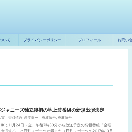
ついて
プライバシーポリシー
プロフィール
お問い
がジャニーズ独立後初の地上波番組の新規出演決定
大賞 香取慎吾
,
萩本欽一 香取慎吾
,
香取慎吾
HKで11月24日（金）午後7時30分から放送予定の情報番組「金曜
出演する、と日刊スポーツが報じた（日刊スポーツの2017年10月