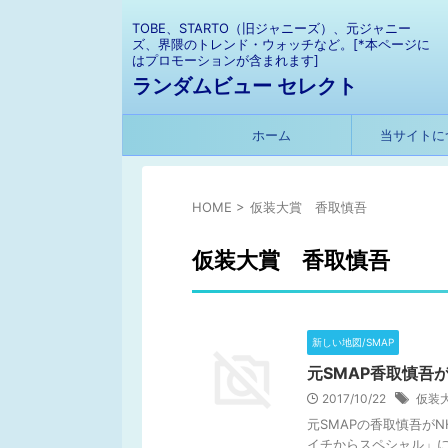
TOBE、STARTO（旧ジャニーズ）、元ジャニー
ズ、界隈のトレンド・ウォッチなど。[*本ページに
はプロモーションが含まれます]
ランダムビュー セレクト
ホーム
当サイトに
HOME
>
仮装大賞 香取慎吾
仮装大賞 香取慎吾
新しい地図/SMAP
元SMAP香取慎吾
2017/10/22
仮装
元SMAPの香取慎吾がN
イチからスペシャル」に