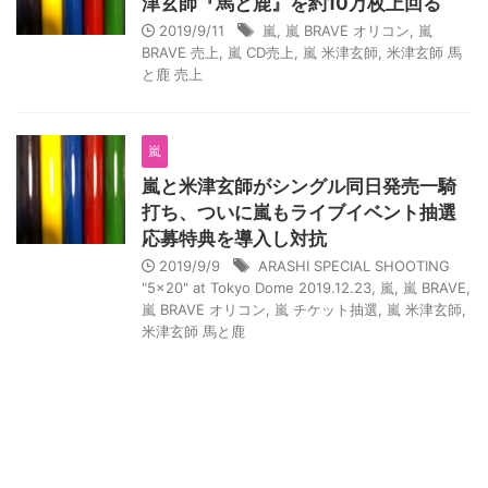
津玄師『馬と鹿』を約10万枚上回る
2019/9/11
嵐
,
嵐 BRAVE オリコン
,
嵐
BRAVE 売上
,
嵐 CD売上
,
嵐 米津玄師
,
米津玄師 馬
と鹿 売上
嵐
嵐と米津玄師がシングル同日発売一騎
打ち、ついに嵐もライブイベント抽選
応募特典を導入し対抗
2019/9/9
ARASHI SPECIAL SHOOTING
"5×20" at Tokyo Dome 2019.12.23
,
嵐
,
嵐 BRAVE
,
嵐 BRAVE オリコン
,
嵐 チケット抽選
,
嵐 米津玄師
,
米津玄師 馬と鹿