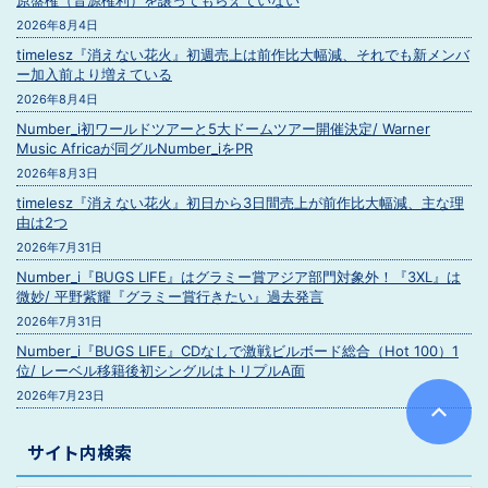
原盤権（音源権利）を譲ってもらえていない
2026年8月4日
timelesz『消えない花火』初週売上は前作比大幅減、それでも新メンバ
ー加入前より増えている
2026年8月4日
Number_i初ワールドツアーと5大ドームツアー開催決定/ Warner
Music Africaが同グルNumber_iをPR
2026年8月3日
timelesz『消えない花火』初日から3日間売上が前作比大幅減、主な理
由は2つ
2026年7月31日
Number_i『BUGS LIFE』はグラミー賞アジア部門対象外！『3XL』は
微妙/ 平野紫耀『グラミー賞行きたい』過去発言
2026年7月31日
Number_i『BUGS LIFE』CDなしで激戦ビルボード総合（Hot 100）1
位/ レーベル移籍後初シングルはトリプルA面
2026年7月23日
サイト内検索