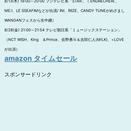
8/13(木) 19:00～20:00 フジテレビ系「STAR」（.ENDRECHERI.、
ME:I、LE SSEAFIMなどが出演/ INI、RIIZE、CANDY TUNEがめざまし
WANGANフェスから生中継）
8/28(金) 21:00～21:54 テレビ朝日系「ミュージックステーション」
（NCT WISH、King ＆Prince、佐野勇斗＆吉田仁人(M!LK)、=LOVE
が出演）
amazon タイムセール
スポンサードリンク