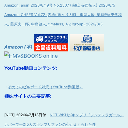
Amazon: anan 2026/8/19号 No.2507 (表紙: 寺西拓人) 2026/8/5
Amazon: CHEER Vol.72 (表紙: 藤ヶ谷太輔 重岡大毅, 奥智哉×杢代和
人, 藤原丈一郎, 中島健人, timeless, Aぇ!group) 2026/8/3
Amazon (本)
YouTube動画コンテンツ:
・
初めてのビルボード対策（YouTube動画版）
姉妹サイトの主要記事:
[NCT] 2026年7月13日付
NCT WISHがキンプリ『シンデレラガール』
カバーで一部5人のキンプリファンの心がえぐられた件