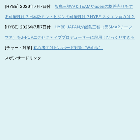
[HYBE] 2026年7月7日付
飯島三智が＆TEAMやaoenの格差売りをす
る可能性は？日本版ミン・ヒジンの可能性は？HYBE スタエン買収は？
[HYBE] 2026年7月7日付
HYBE JAPANが飯島三智（元SMAPチーフ
マネ）をJ-POPエグゼクティブプロデューサーに起用！びっくりすぎる
[チャート対策]
初心者向けビルボード対策（Web版）
スポンサードリンク