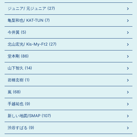
ジュニア/ 元ジュニア (27)
亀梨和也/ KAT-TUN (7)
今井翼 (5)
北山宏光/ Kis-My-Ft2 (27)
堂本剛 (86)
山下智久 (14)
岩橋玄樹 (1)
嵐 (68)
手越祐也 (9)
新しい地図/SMAP (107)
渋谷すばる (9)