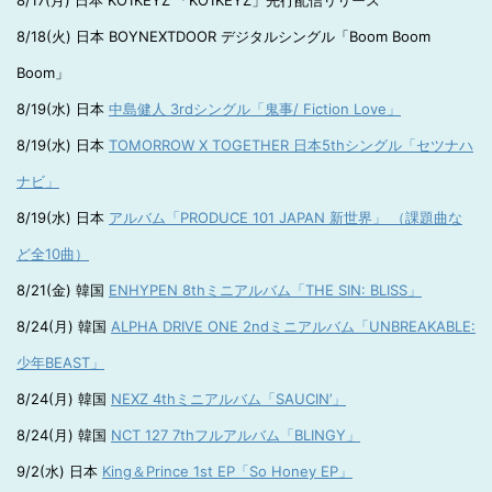
8/17(月) 日本 KO1KEYZ 「KO1KEYZ」先行配信リリース
8/18(火) 日本 BOYNEXTDOOR デジタルシングル「Boom Boom
Boom」
8/19(水) 日本
中島健人 3rdシングル「鬼事/ Fiction Love」
8/19(水) 日本
TOMORROW X TOGETHER 日本5thシングル「セツナハ
ナビ」
8/19(水) 日本
アルバム「PRODUCE 101 JAPAN 新世界」 （課題曲な
ど全10曲）
8/21(金) 韓国
ENHYPEN 8thミニアルバム「THE SIN: BLISS」
8/24(月) 韓国
ALPHA DRIVE ONE 2ndミニアルバム「UNBREAKABLE:
少年BEAST」
8/24(月) 韓国
NEXZ 4thミニアルバム「SAUCIN’」
8/24(月) 韓国
NCT 127 7thフルアルバム「BLINGY」
9/2(水) 日本
King＆Prince 1st EP「So Honey EP」