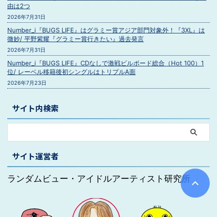
由は2つ
2026年7月31日
Number_i『BUGS LIFE』はグラミー賞アジア部門対象外！『3XL』は
微妙/ 平野紫耀『グラミー賞行きたい』過去発言
2026年7月31日
Number_i『BUGS LIFE』CDなしで激戦ビルボード総合（Hot 100）1
位/ レーベル移籍後初シングルはトリプルA面
2026年7月23日
サイト内検索
サイト運営者
ランダムビュー・アイドルアーティスト研究所