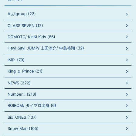
Aぇ!group (22)
CLASS SEVEN (12)
DOMOTO/ KinKi Kids (66)
Hey! Say! JUMP/ 山田涼介/ 中島裕翔 (32)
IMP. (79)
King ＆ Prince (21)
NEWS (222)
Number_i (218)
ROIROM/ タイプロ出身 (6)
SixTONES (137)
Snow Man (105)