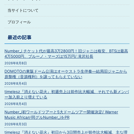
当サイトについて
プロフィール
最近の記事
Number_i チケット代が最高3万2800円！旧ジャニは格安、BTSは最高
4万5000円、ブルーノ・マーズは15万円/ 滝沢社長
2026年8月8日
DOMOTOの東阪ドーム公演はオーケストラ生伴奏―結局旧ジャニから
原盤権（音源権利）を譲ってもらえていない
2026年8月4日
timelesz『消えない花火』初週売上は前作比大幅減、それでも新メンバ
ー加入前より増えている
2026年8月4日
Number_i初ワールドツアーと5大ドームツアー開催決定/ Warner
Music Africaが同グルNumber_iをPR
2026年8月3日
timelesz『消えない花火』初日から3日間売上が前作比大幅減、主な理