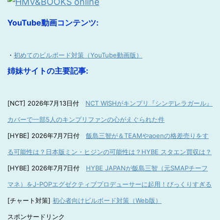
YouTube動画コンテンツ:
・
初めてのビルボード対策（YouTube動画版）
姉妹サイトの主要記事:
[NCT] 2026年7月13日付
NCT WISHがキンプリ『シンデレラガール』
カバーで一部5人のキンプリファンの心がえぐられた件
[HYBE] 2026年7月7日付
飯島三智が＆TEAMやaoenの格差売りをす
る可能性は？日本版ミン・ヒジンの可能性は？HYBE スタエン買収は？
[HYBE] 2026年7月7日付
HYBE JAPANが飯島三智（元SMAPチーフ
マネ）をJ-POPエグゼクティブプロデューサーに起用！びっくりすぎる
[チャート対策]
初心者向けビルボード対策（Web版）
スポンサードリンク