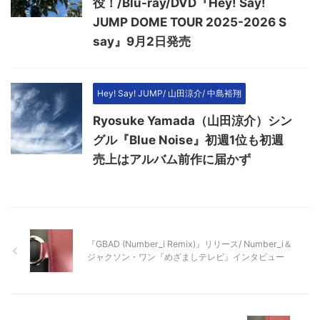
役！/Blu-ray/DVD『Hey! Say!
JUMP DOME TOUR 2025-2026 S
say』9月2日発売
Hey! Say! JUMP/ 山田涼介/ 中島裕翔
Ryosuke Yamada（山田涼介）シン
グル『Blue Noise』初週1位も初週
売上はアルバム前作に届かず
『GBAD (Number_i Remix)』リリース/ Number_i＆
ジャクソン・ワン『めざましテレビ』インタビュー