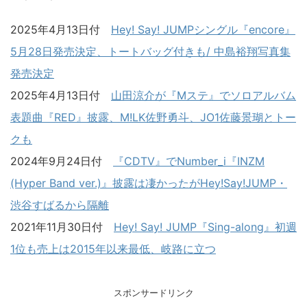
2025年4月13日付
Hey! Say! JUMPシングル『encore』
5月28日発売決定、トートバッグ付きも/ 中島裕翔写真集
発売決定
2025年4月13日付
山田涼介が『Mステ』でソロアルバム
表題曲『RED』披露、M!LK佐野勇斗、JO1佐藤景瑚とトー
クも
2024年9月24日付
『CDTV』でNumber_i『INZM
(Hyper Band ver.)』披露は凄かったがHey!Say!JUMP・
渋谷すばるから隔離
2021年11月30日付
Hey! Say! JUMP『Sing-along』初週
1位も売上は2015年以来最低、岐路に立つ
スポンサードリンク