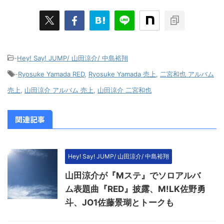
-
Hey! Say! JUMP/ 山田涼介/ 中島裕翔
-
Ryosuke Yamada RED
,
Ryosuke Yamada 売上
,
二宮和也 アルバム
売上
,
山田涼介 アルバム 売上
,
山田涼介 二宮和也
関連記事
Hey! Say! JUMP/ 山田涼介/ 中島裕翔
山田涼介が『Mステ』でソロアルバ
ム表題曲『RED』披露、M!LK佐野勇
斗、JO1佐藤景瑚とトークも