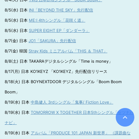
8/5(水) 日本
INI「BEYOND THE SKY」先行配信
8/5(水) 日本
ME:I 4thシングル「花咲く道」
8/5(水) 日本
SUPER EIGHT EP「ダンダーラ」
8/7(金) 日本
JO1「SAKURA」先行配信
8/7(金) 韓国
Stray Kids ミニアルバム「THIS ＆ THAT」
8/8(土) 日本 TAKARAデジタルシングル「Time is money」
8/17(月) 日本 KO1KEYZ 「KO1KEYZ」先行配信リリース
8/18(火) 日本 BOYNEXTDOOR デジタルシングル「Boom Boom
Boom」
8/19(水) 日本
中島健人 3rdシングル「鬼事/ Fiction Love」
8/19(水) 日本
TOMORROW X TOGETHER 日本5thシングル「セツナハ
ナビ」
8/19(水) 日本
アルバム「PRODUCE 101 JAPAN 新世界」 （課題曲な