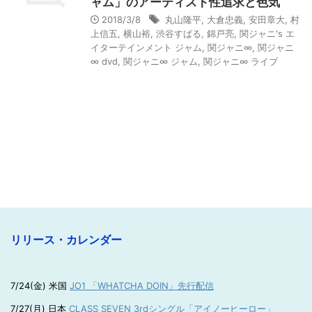
ャム」のアーティスト性追求と色気
2018/3/8
丸山隆平
,
大倉忠義
,
安田章大
,
村
上信五
,
横山裕
,
渋谷すばる
,
錦戸亮
,
関ジャニ's エ
イターテインメント ジャム
,
関ジャニ∞
,
関ジャニ
∞ dvd
,
関ジャニ∞ ジャム
,
関ジャニ∞ ライブ
リリース・カレンダー
7/24(金) 米国
JO1 「WHATCHA DOIN」先行配信
7/27(月) 日本
CLASS SEVEN 3rdシングル「アイノーヒーロー」