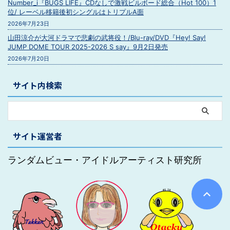
Number_i『BUGS LIFE』CDなしで激戦ビルボード総合（Hot 100）1
位/ レーベル移籍後初シングルはトリプルA面
2026年7月23日
山田涼介が大河ドラマで悲劇の武将役！/Blu-ray/DVD『Hey! Say!
JUMP DOME TOUR 2025-2026 S say』9月2日発売
2026年7月20日
サイト内検索
サイト運営者
ランダムビュー・アイドルアーティスト研究所