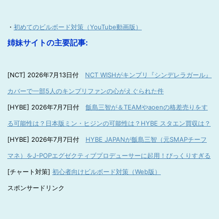
・
初めてのビルボード対策（YouTube動画版）
姉妹サイトの主要記事:
[NCT] 2026年7月13日付
NCT WISHがキンプリ『シンデレラガール』
カバーで一部5人のキンプリファンの心がえぐられた件
[HYBE] 2026年7月7日付
飯島三智が＆TEAMやaoenの格差売りをす
る可能性は？日本版ミン・ヒジンの可能性は？HYBE スタエン買収は？
[HYBE] 2026年7月7日付
HYBE JAPANが飯島三智（元SMAPチーフ
マネ）をJ-POPエグゼクティブプロデューサーに起用！びっくりすぎる
[チャート対策]
初心者向けビルボード対策（Web版）
スポンサードリンク