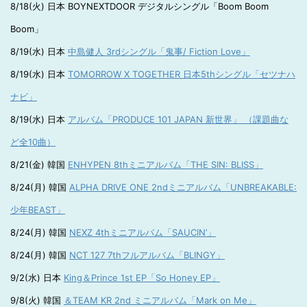
8/18(火) 日本 BOYNEXTDOOR デジタルシングル「Boom Boom
Boom」
8/19(水) 日本
中島健人 3rdシングル「鬼事/ Fiction Love」
8/19(水) 日本
TOMORROW X TOGETHER 日本5thシングル「セツナハ
ナビ」
8/19(水) 日本
アルバム「PRODUCE 101 JAPAN 新世界」 （課題曲な
ど全10曲）
8/21(金) 韓国
ENHYPEN 8thミニアルバム「THE SIN: BLISS」
8/24(月) 韓国
ALPHA DRIVE ONE 2ndミニアルバム「UNBREAKABLE:
少年BEAST」
8/24(月) 韓国
NEXZ 4thミニアルバム「SAUCIN’」
8/24(月) 韓国
NCT 127 7thフルアルバム「BLINGY」
9/2(水) 日本
King＆Prince 1st EP「So Honey EP」
9/8(火) 韓国
＆TEAM KR 2nd ミニアルバム「Mark on Me」