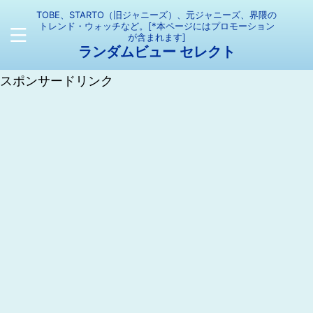
TOBE、STARTO（旧ジャニーズ）、元ジャニーズ、界隈の
トレンド・ウォッチなど。[*本ページにはプロモーション
が含まれます]
ランダムビュー セレクト
スポンサードリンク