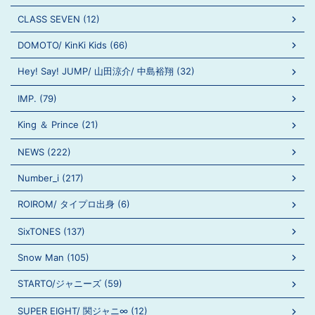
CLASS SEVEN (12)
DOMOTO/ KinKi Kids (66)
Hey! Say! JUMP/ 山田涼介/ 中島裕翔 (32)
IMP. (79)
King ＆ Prince (21)
NEWS (222)
Number_i (217)
ROIROM/ タイプロ出身 (6)
SixTONES (137)
Snow Man (105)
STARTO/ジャニーズ (59)
SUPER EIGHT/ 関ジャニ∞ (12)