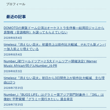
プロフィール
最近の記事
DOMOTOの東阪ドーム公演はオーケストラ生伴奏―結局旧ジャニから
原盤権（音源権利）を譲ってもらえていない
2026年8月4日
timelesz『消えない花火』初週売上は前作比大幅減、それでも新メンバ
ー加入前より増えている
2026年8月4日
Number_i初ワールドツアーと5大ドームツアー開催決定/ Warner
Music Africaが同グルNumber_iをPR
2026年8月3日
timelesz『消えない花火』初日から3日間売上が前作比大幅減、主な理
由は2つ
2026年7月31日
Number_i『BUGS LIFE』はグラミー賞アジア部門対象外！『3XL』は
微妙/ 平野紫耀『グラミー賞行きたい』過去発言
2026年7月31日