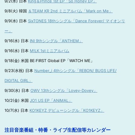
9/2(水) 日本
King＆Prince 1st EP「So Honey EP」
9/8(火) 韓国
＆TEAM KR 2nd ミニアルバム「Mark on Me」
9/9(水) 日本
SixTONES 18thシングル「Dance Forever/ マイオンリ
ー」
9/16(水) 日本
INI 9thシングル「ANTHEM」
9/16(水) 日本
M!LK 1stミニアルバム
9/18(金) 米国 BE:FIRST Global EP「WATCH ME」
9/23(水祝) 日本
Number_i 4thシングル「REBON/ BUGS LIFE/
DIGITAL GIRL」
9/30(水) 日本
OWV 13thシングル「Lovey-Dovey」
10/2(金) 米国
JO1 US EP「ANIMAL」
10/7(水) 日本
KO1KEYZ デビューシングル「KO1KEYZ」
注目音楽番組・特番・ライブ生配信等カレンダー