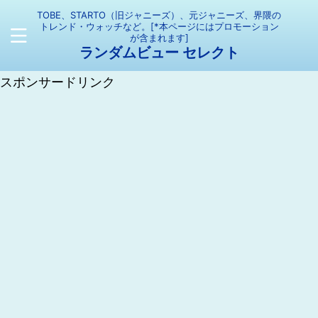
TOBE、STARTO（旧ジャニーズ）、元ジャニーズ、界隈の
トレンド・ウォッチなど。[*本ページにはプロモーション
が含まれます]
ランダムビュー セレクト
スポンサードリンク