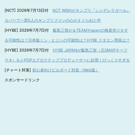
[NCT] 2026年7月13日付
NCT WISHがキンプリ『シンデレラガール』
カバーで一部5人のキンプリファンの心がえぐられた件
[HYBE] 2026年7月7日付
飯島三智が＆TEAMやaoenの格差売りをす
る可能性は？日本版ミン・ヒジンの可能性は？HYBE スタエン買収は？
[HYBE] 2026年7月7日付
HYBE JAPANが飯島三智（元SMAPチーフ
マネ）をJ-POPエグゼクティブプロデューサーに起用！びっくりすぎる
[チャート対策]
初心者向けビルボード対策（Web版）
スポンサードリンク