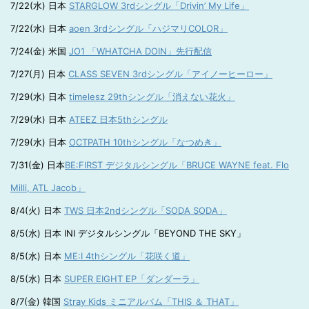
7/22(水) 日本
STARGLOW 3rdシングル「Drivin’ My Life」
7/22(水) 日本
aoen 3rdシングル「ハジマリCOLOR」
7/24(金) 米国
JO1 「WHATCHA DOIN」先行配信
7/27(月) 日本
CLASS SEVEN 3rdシングル「アイノーヒーロー」
7/29(水) 日本
timelesz 29thシングル「消えない花火」
7/29(水) 日本
ATEEZ 日本5thシングル
7/29(水) 日本
OCTPATH 10thシングル「なつめき」
7/31(金) 日本
BE:FIRST デジタルシングル「BRUCE WAYNE feat. Flo
Milli, ATL Jacob」
8/4(火) 日本
TWS 日本2ndシングル「SODA SODA」
8/5(水) 日本 INI デジタルシングル「BEYOND THE SKY」
8/5(水) 日本
ME:I 4thシングル「花咲く道」
8/5(水) 日本
SUPER EIGHT EP「ダンダーラ」
8/7(金) 韓国
Stray Kids ミニアルバム「THIS ＆ THAT」