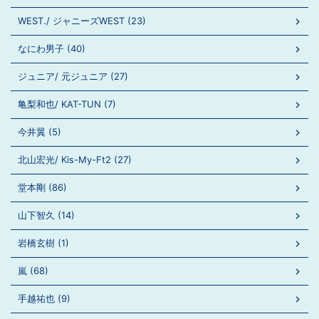
WEST./ ジャニーズWEST (23)
なにわ男子 (40)
ジュニア/ 元ジュニア (27)
亀梨和也/ KAT-TUN (7)
今井翼 (5)
北山宏光/ Kis-My-Ft2 (27)
堂本剛 (86)
山下智久 (14)
岩橋玄樹 (1)
嵐 (68)
手越祐也 (9)