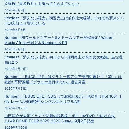
原盤権（音源権利）を譲ってもらえていない
2026年8月4日
timelesz『消えない花火』初週売上は前作比大幅減、それでも新メンバ
ー加入前より増えている
2026年8月4日
Number_i初ワールドツアーと5大ドームツアー開催決定/ Warner
Music Africaが同グルNumber_iをPR
2026年8月3日
timelesz『消えない花火』初日から3日間売上が前作比大幅減、主な理
由は2つ
2026年7月31日
Number_i『BUGS LIFE』はグラミー賞アジア部門対象外！『3XL』は
微妙/ 平野紫耀『グラミー賞行きたい』過去発言
2026年7月31日
Number_i『BUGS LIFE』CDなしで激戦ビルボード総合（Hot 100）1
位/ レーベル移籍後初シングルはトリプルA面
2026年7月23日
山田涼介が大河ドラマで悲劇の武将役！/Blu-ray/DVD『Hey! Say!
JUMP DOME TOUR 2025-2026 S say』9月2日発売
2026年7月20日