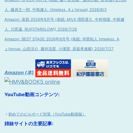
人, 藤原丈一郎, 中島健人, timeless, Aぇ!group) 2026/8/3
Amazon: 装苑 2026年9月号 (表紙: M!LK 増田貴久, 中村嶺亜, 中島健
人, 川尻蓮, RUI(STARGLOW)) 2026/7/28
Amazon: BEST STAGE 2026年9月号 (表紙: 寺西拓人 timeless, A
ぇ!group, 山田涼介, 藤井流星, 小瀧望, 原嘉孝連載) 2026/7/27
Amazon (本)
YouTube動画コンテンツ:
・
初めてのビルボード対策（YouTube動画版）
姉妹サイトの主要記事: