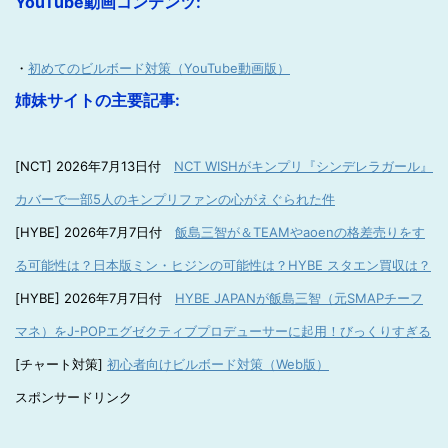
YouTube動画コンテンツ:
・
初めてのビルボード対策（YouTube動画版）
姉妹サイトの主要記事:
[NCT] 2026年7月13日付
NCT WISHがキンプリ『シンデレラガール』
カバーで一部5人のキンプリファンの心がえぐられた件
[HYBE] 2026年7月7日付
飯島三智が＆TEAMやaoenの格差売りをす
る可能性は？日本版ミン・ヒジンの可能性は？HYBE スタエン買収は？
[HYBE] 2026年7月7日付
HYBE JAPANが飯島三智（元SMAPチーフ
マネ）をJ-POPエグゼクティブプロデューサーに起用！びっくりすぎる
[チャート対策]
初心者向けビルボード対策（Web版）
スポンサードリンク