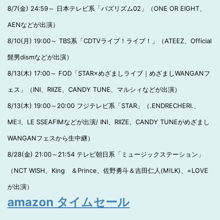
8/7(金) 24:59～ 日本テレビ系「バズリズム02」（ONE OR EIGHT、
AENなどが出演）
8/10(月) 19:00～ TBS系「CDTVライブ！ライブ！」（ATEEZ、Official
髭男dismなどが出演）
8/13(木) 17:00～ FOD「STAR×めざましライブ｜めざましWANGANフ
ェス」（INI、RIIZE、CANDY TUNE、マルシィなどが出演）
8/13(木) 19:00～20:00 フジテレビ系「STAR」（.ENDRECHERI.、
ME:I、LE SSEAFIMなどが出演/ INI、RIIZE、CANDY TUNEがめざまし
WANGANフェスから生中継）
8/28(金) 21:00～21:54 テレビ朝日系「ミュージックステーション」
（NCT WISH、King ＆Prince、佐野勇斗＆吉田仁人(M!LK)、=LOVE
が出演）
amazon タイムセール