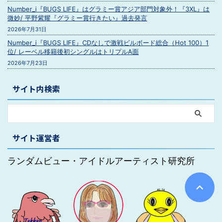
Number_i『BUGS LIFE』はグラミー賞アジア部門対象外！『3XL』は
微妙/ 平野紫耀『グラミー賞行きたい』過去発言
2026年7月31日
Number_i『BUGS LIFE』CDなしで激戦ビルボード総合（Hot 100）1
位/ レーベル移籍後初シングルはトリプルA面
2026年7月23日
サイト内検索
サイト運営者
ランダムビュー・アイドルアーティスト研究所