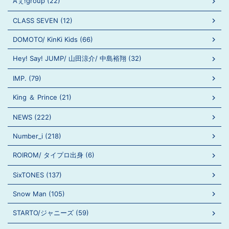
Aぇ!group (22)
CLASS SEVEN (12)
DOMOTO/ KinKi Kids (66)
Hey! Say! JUMP/ 山田涼介/ 中島裕翔 (32)
IMP. (79)
King ＆ Prince (21)
NEWS (222)
Number_i (218)
ROIROM/ タイプロ出身 (6)
SixTONES (137)
Snow Man (105)
STARTO/ジャニーズ (59)