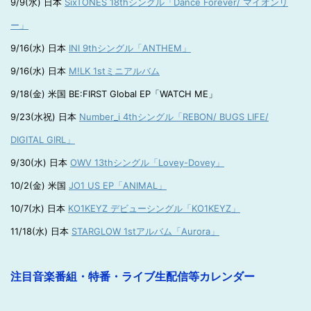
9/9(水) 日本
SixTONES 18thシングル「Dance Forever/ マイオンリ
ー」
9/16(水) 日本
INI 9thシングル「ANTHEM」
9/16(水) 日本
M!LK 1stミニアルバム
9/18(金) 米国 BE:FIRST Global EP「WATCH ME」
9/23(水祝) 日本
Number_i 4thシングル「REBON/ BUGS LIFE/
DIGITAL GIRL」
9/30(水) 日本
OWV 13thシングル「Lovey-Dovey」
10/2(金) 米国
JO1 US EP「ANIMAL」
10/7(水) 日本
KO1KEYZ デビューシングル「KO1KEYZ」
11/18(水) 日本
STARGLOW 1stアルバム「Aurora」
注目音楽番組・特番・ライブ生配信等カレンダー