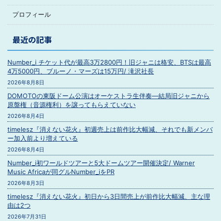
プロフィール
最近の記事
Number_i チケット代が最高3万2800円！旧ジャニは格安、BTSは最高
4万5000円、ブルーノ・マーズは15万円/ 滝沢社長
2026年8月8日
DOMOTOの東阪ドーム公演はオーケストラ生伴奏―結局旧ジャニから
原盤権（音源権利）を譲ってもらえていない
2026年8月4日
timelesz『消えない花火』初週売上は前作比大幅減、それでも新メンバ
ー加入前より増えている
2026年8月4日
Number_i初ワールドツアーと5大ドームツアー開催決定/ Warner
Music Africaが同グルNumber_iをPR
2026年8月3日
timelesz『消えない花火』初日から3日間売上が前作比大幅減、主な理
由は2つ
2026年7月31日