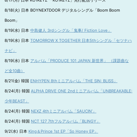
8/17(月) 日本 KO1KEYZ 「KO1KEYZ」先行配信リリース
8/18(火) 日本 BOYNEXTDOOR デジタルシングル「Boom Boom
Boom」
8/19(水) 日本
中島健人 3rdシングル「鬼事/ Fiction Love」
8/19(水) 日本
TOMORROW X TOGETHER 日本5thシングル「セツナハ
ナビ」
8/19(水) 日本
アルバム「PRODUCE 101 JAPAN 新世界」 （課題曲な
ど全10曲）
8/21(金) 韓国
ENHYPEN 8thミニアルバム「THE SIN: BLISS」
8/24(月) 韓国
ALPHA DRIVE ONE 2ndミニアルバム「UNBREAKABLE:
少年BEAST」
8/24(月) 韓国
NEXZ 4thミニアルバム「SAUCIN’」
8/24(月) 韓国
NCT 127 7thフルアルバム「BLINGY」
9/2(水) 日本
King＆Prince 1st EP「So Honey EP」