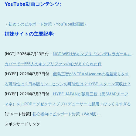
YouTube動画コンテンツ:
・
初めてのビルボード対策（YouTube動画版）
姉妹サイトの主要記事:
[NCT] 2026年7月13日付
NCT WISHがキンプリ『シンデレラガール』
カバーで一部5人のキンプリファンの心がえぐられた件
[HYBE] 2026年7月7日付
飯島三智が＆TEAMやaoenの格差売りをす
る可能性は？日本版ミン・ヒジンの可能性は？HYBE スタエン買収は？
[HYBE] 2026年7月7日付
HYBE JAPANが飯島三智（元SMAPチーフ
マネ）をJ-POPエグゼクティブプロデューサーに起用！びっくりすぎる
[チャート対策]
初心者向けビルボード対策（Web版）
スポンサードリンク