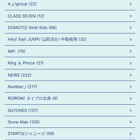
Aぇ!group (22)
CLASS SEVEN (12)
DOMOTO/ KinKi Kids (66)
Hey! Say! JUMP/ 山田涼介/ 中島裕翔 (32)
IMP. (79)
King ＆ Prince (21)
NEWS (222)
Number_i (217)
ROIROM/ タイプロ出身 (6)
SixTONES (137)
Snow Man (105)
STARTO/ジャニーズ (59)