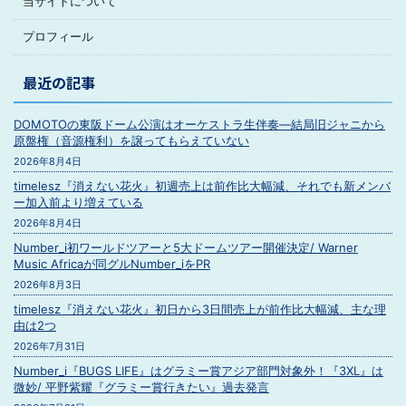
当サイトについて
プロフィール
最近の記事
DOMOTOの東阪ドーム公演はオーケストラ生伴奏―結局旧ジャニから
原盤権（音源権利）を譲ってもらえていない
2026年8月4日
timelesz『消えない花火』初週売上は前作比大幅減、それでも新メンバ
ー加入前より増えている
2026年8月4日
Number_i初ワールドツアーと5大ドームツアー開催決定/ Warner
Music Africaが同グルNumber_iをPR
2026年8月3日
timelesz『消えない花火』初日から3日間売上が前作比大幅減、主な理
由は2つ
2026年7月31日
Number_i『BUGS LIFE』はグラミー賞アジア部門対象外！『3XL』は
微妙/ 平野紫耀『グラミー賞行きたい』過去発言