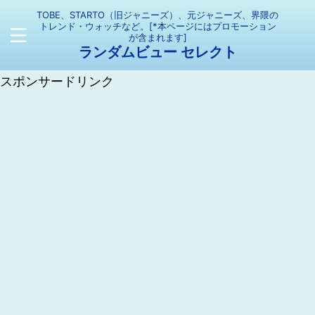
TOBE、STARTO（旧ジャニーズ）、元ジャニーズ、界隈の
トレンド・ウォッチなど。[*本ページにはプロモーション
が含まれます]
ランダムビュー セレクト
スポンサードリンク