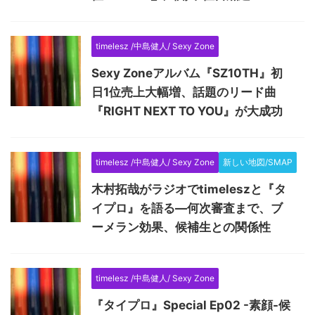
timelesz /中島健人/ Sexy Zone
Sexy Zoneアルバム『SZ10TH』初
日1位売上大幅増、話題のリード曲
『RIGHT NEXT TO YOU』が大成功
timelesz /中島健人/ Sexy Zone
新しい地図/SMAP
木村拓哉がラジオでtimeleszと『タ
イプロ』を語る―何次審査まで、ブ
ーメラン効果、候補生との関係性
timelesz /中島健人/ Sexy Zone
『タイプロ』Special Ep02 -素顔-候