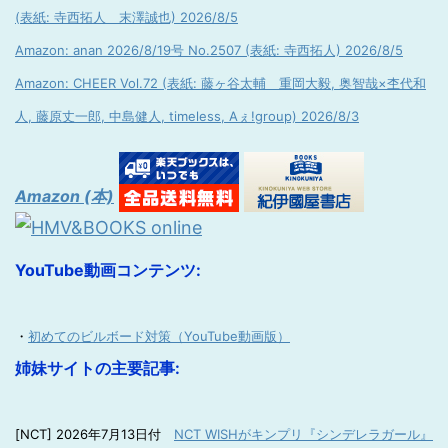
(表紙: 寺西拓人 末澤誠也) 2026/8/5
Amazon: anan 2026/8/19号 No.2507 (表紙: 寺西拓人) 2026/8/5
Amazon: CHEER Vol.72 (表紙: 藤ヶ谷太輔 重岡大毅, 奥智哉×杢代和
人, 藤原丈一郎, 中島健人, timeless, Aぇ!group) 2026/8/3
Amazon (本)
YouTube動画コンテンツ:
・
初めてのビルボード対策（YouTube動画版）
姉妹サイトの主要記事:
[NCT] 2026年7月13日付
NCT WISHがキンプリ『シンデレラガール』