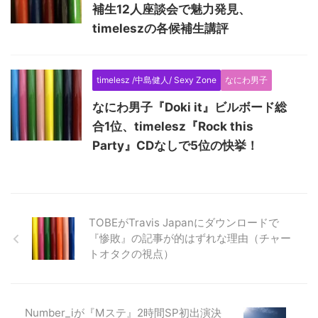
補生12人座談会で魅力発見、
timeleszの各候補生講評
timelesz /中島健人/ Sexy Zone
なにわ男子
なにわ男子『Doki it』ビルボード総
合1位、timelesz『Rock this
Party』CDなしで5位の快挙！
TOBEがTravis Japanにダウンロードで
『惨敗』の記事が的はずれな理由（チャー
トオタクの視点）
Number_iが『Mステ』2時間SP初出演決