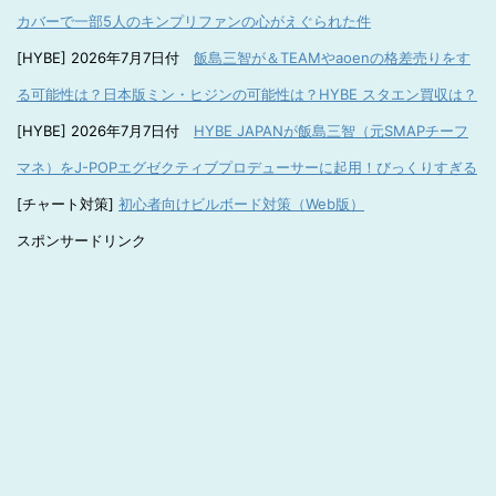
カバーで一部5人のキンプリファンの心がえぐられた件
[HYBE] 2026年7月7日付
飯島三智が＆TEAMやaoenの格差売りをす
る可能性は？日本版ミン・ヒジンの可能性は？HYBE スタエン買収は？
[HYBE] 2026年7月7日付
HYBE JAPANが飯島三智（元SMAPチーフ
マネ）をJ-POPエグゼクティブプロデューサーに起用！びっくりすぎる
[チャート対策]
初心者向けビルボード対策（Web版）
スポンサードリンク