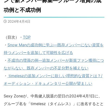
ンで新メンバー募集―グループ増員の成
功例と不成功例
2024年4月4日
（目次）・
TOP
・
Snow Manの成功例に学ぶ―既存メンバーにない資質を
持つメンバーを追加して可能性を広げる
・
不成功の増員の例―追加メンバーが新規ファン獲得につ
ながらない、既存メンバーの不足分野を補えない
・
timeleszの追加メンバーに欲しい理想的な資質とは？/
オーディション・ドキュメンタリー公開が望ましい
Sexy Zoneが、中島健人脱退の翌日の2024年4月1日に、
グループ名を「timelesz（タイムレス）」に改名するとと