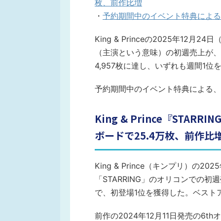
枚、前作比増
・
予約期間中のイベント特典による
King & Princeの2025年12月
（主演という意味）の初週売上が、オ
4,957枚に達し、いずれも週間1
予約期間中のイベント特典による、
King & Prince『STA
ボードで25.4万枚、前作比
King & Prince（キンプリ）の
「STARRING」のオリコンでの初
で、初登場1位を獲得した。ベスト
前作の2024年12月11日発売の6t