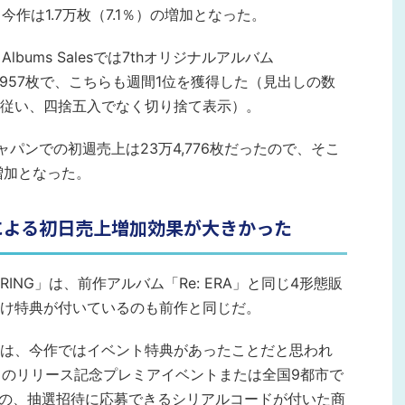
今作は1.7万枚（7.1％）の増加となった。
bums Salesでは7thオリジナルアルバム
万4,957枚で、こちらも週間1位を獲得した（見出しの数
従い、四捨五入でなく切り捨て表示）。
ジャパンでの初週売上は23万4,776枚だったので、そこ
の増加となった。
による初日売上増加効果が大きかった
RING」は、前作アルバム「Re: ERA」と同じ4形態販
け特典が付いているのも前作と同じだ。
は、今作ではイベント特典があったことだと思われ
切りのリリース記念プレミアイベントまたは全国9都市で
会への、抽選招待に応募できるシリアルコードが付いた商