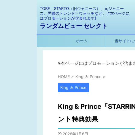
TOBE、STARTO（旧ジャニーズ）、元ジャニー
ズ、界隈のトレンド・ウォッチなど。[*本ページに
はプロモーションが含まれます]
ランダムビュー セレクト
ホーム
当サイトに
※本ページにはプロモーションが含ま
HOME
>
King ＆ Prince
>
King ＆ Prince
King & Prince『S
ント特典効果
2026年1月6日