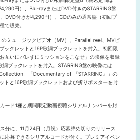
、Blu-rayまたはDVD付きの初回限定盤B（税込定価は
が4,290円）、Blu-rayまたはDVD付きのSTARRING盤
20円、DVD付きが4,290円）、CDのみの通常盤（初回プ
7種で販売。
のミュージックビデオ（MV）、Parallel reel、MVビ
トブックレットと16P歌詞ブックレットを封入。初回限
inceのお互いにバレずにミッションをこなせ」の映像を収録
歌詞ブックレットを封入。STARRING盤の映像には
lm Collection」「Documentary of 『STARRING』」の
レットと16P歌詞ブックレットおよび折りポスターを封
カード1種と期間限定動画視聴シリアルナンバーを封
ス分に、11月24日（月祝）応募締め切りのリリース
に応募できるシリアルコードが付く。プレミアイベン