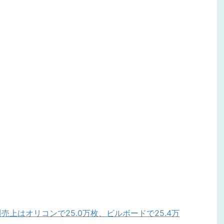
NG』初週売上はオリコンで25.0万枚、ビルボードで25.4万