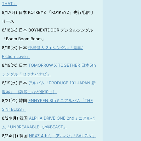
THAT」
8/17(月) 日本 KO1KEYZ 「KO1KEYZ」先行配信リ
リース
8/18(火) 日本 BOYNEXTDOOR デジタルシングル
「Boom Boom Boom」
8/19(水) 日本
中島健人 3rdシングル「鬼事/
Fiction Love」
8/19(水) 日本
TOMORROW X TOGETHER 日本5th
シングル「セツナハナビ」
8/19(水) 日本
アルバム「PRODUCE 101 JAPAN 新
世界」 （課題曲など全10曲）
8/21(金) 韓国
ENHYPEN 8thミニアルバム「THE
SIN: BLISS」
8/24(月) 韓国
ALPHA DRIVE ONE 2ndミニアルバ
ム「UNBREAKABLE: 少年BEAST」
8/24(月) 韓国
NEXZ 4thミニアルバム「SAUCIN’」