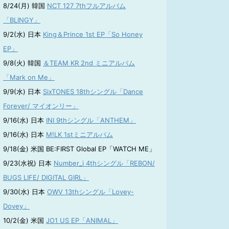
8/24(月) 韓国
NCT 127 7thフルアルバム
「BLINGY」
9/2(水) 日本
King＆Prince 1st EP「So Honey
EP」
9/8(火) 韓国
＆TEAM KR 2nd ミニアルバム
「Mark on Me」
9/9(水) 日本
SixTONES 18thシングル「Dance
Forever/ マイオンリー」
9/16(水) 日本
INI 9thシングル「ANTHEM」
9/16(水) 日本
M!LK 1stミニアルバム
9/18(金) 米国 BE:FIRST Global EP「WATCH ME」
9/23(水祝) 日本
Number_i 4thシングル「REBON/
BUGS LIFE/ DIGITAL GIRL」
9/30(水) 日本
OWV 13thシングル「Lovey-
Dovey」
10/2(金) 米国
JO1 US EP「ANIMAL」