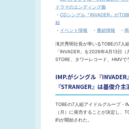
ドラマのエンディング曲
・
CDシングル『INVADER』がTOB
始
・
イベント情報
・
番組情報
・
商
滝沢秀明社長が率いるTOBEの7人組
「INVADER」を2026年4月13日
STORE、タワーレコード、HMV
IMP.がシングル『INVAD
『STRANGER』は基俊介
TOBEの7人組アイドルグループ・IMP
（月）に発売することが決定し、TOBE
約が開始された。