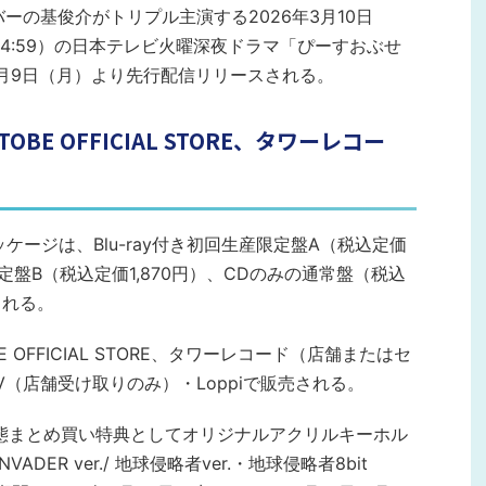
バーの基俊介がトリプル主演する2026年3月10日
り24:59）の日本テレビ火曜深夜ドラマ「ぴーすおぶせ
月9日（月）より先行配信リリースされる。
OBE OFFICIAL STORE、タワーレコー
パッケージは、Blu-ray付き初回生産限定盤A（税込定価
生産限定盤B（税込定価1,870円）、CDのみの通常盤（税込
される。
E OFFICIAL STORE、タワーレコード（店舗またはセ
（店舗受け取りのみ）・Loppiで販売される。
では、3形態まとめ買い特典としてオリジナルアクリルキーホル
ER ver./ 地球侵略者ver.・地球侵略者8bit