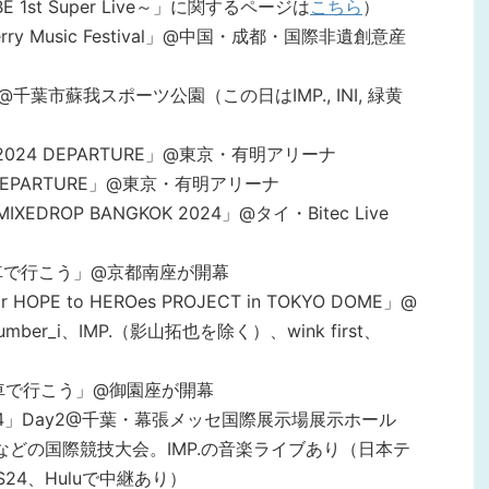
OBE 1st Super Live～」に関するページは
こちら
）
erry Music Festival」@中国・成都・国際非遺創意産
24」@千葉市蘇我スポーツ公園（この日はIMP., INI, 緑黄
 LIVE 2024 DEPARTURE」@東京・有明アリーナ
2024 DEPARTURE」@東京・有明アリーナ
s MIXEDROP BANGKOK 2024」@タイ・Bitec Live
列車で行こう」@京都南座が開幕
or HOPE to HEROes PROJECT in TOKYO DOME」@
r_i、IMP.（影山拓也を除く）、wink first、
列車で行こう」@御園座が開幕
A 2024」Day2@千葉・幕張メッセ国際展示場展示ホール
Xなどの国際競技大会。IMP.の音楽ライブあり（日本テ
24、Huluで中継あり）