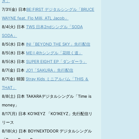
き」
7/31(金) 日本
BE:FIRST デジタルシングル「BRUCE
WAYNE feat. Flo Milli, ATL Jacob」
8/4(火) 日本
TWS 日本2ndシングル「SODA
SODA」
8/5(水) 日本
INI「BEYOND THE SKY」先行配信
8/5(水) 日本
ME:I 4thシングル「花咲く道」
8/5(水) 日本
SUPER EIGHT EP「ダンダーラ」
8/7(金) 日本
JO1「SAKURA」先行配信
8/7(金) 韓国
Stray Kids ミニアルバム「THIS ＆
THAT」
8/8(土) 日本 TAKARAデジタルシングル「Time is
money」
8/17(月) 日本 KO1KEYZ 「KO1KEYZ」先行配信リ
リース
8/18(火) 日本 BOYNEXTDOOR デジタルシングル