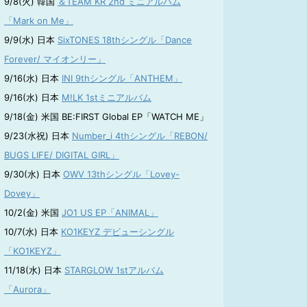
9/8(火) 韓国
＆TEAM KR 2nd ミニアルバム
「Mark on Me」
9/9(水) 日本
SixTONES 18thシングル「Dance
Forever/ マイオンリー」
9/16(水) 日本
INI 9thシングル「ANTHEM」
9/16(水) 日本
M!LK 1stミニアルバム
9/18(金) 米国 BE:FIRST Global EP「WATCH ME」
9/23(水祝) 日本
Number_i 4thシングル「REBON/
BUGS LIFE/ DIGITAL GIRL」
9/30(水) 日本
OWV 13thシングル「Lovey-
Dovey」
10/2(金) 米国
JO1 US EP「ANIMAL」
10/7(水) 日本
KO1KEYZ デビューシングル
「KO1KEYZ」
11/18(水) 日本
STARGLOW 1stアルバム
「Aurora」