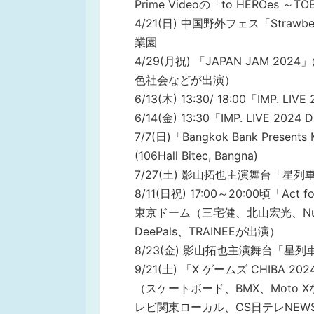
Prime Videoの「to HEROes ～T
4/21(日) 中国野外フェス「Strawb
業園
4/29(月祝) 「JAPAN JAM 20
色社会などが出演）
6/13(木) 13:30/ 18:00「IMP.
6/14(金) 13:30「IMP. LIVE 
7/7(日)「Bangkok Bank Present
(106Hall Bitec, Bangna)
7/27(土) 影山拓也主演舞台「星
8/11(日祝) 17:00～20:00頃「Act f
東京ドーム（三宅健、北山宏光、Numbe
DeePals、TRAINEEが出演）
8/23(金) 影山拓也主演舞台「星
9/21(土) 「X ゲームズ CHIB
（スケートボード、BMX、Moto 
レビ関東ローカル、CS日テレNEWS