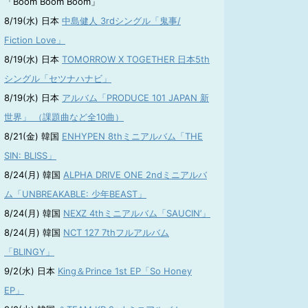
「Boom Boom Boom」
8/19(水) 日本
中島健人 3rdシングル「鬼事/
Fiction Love」
8/19(水) 日本
TOMORROW X TOGETHER 日本5th
シングル「セツナハナビ」
8/19(水) 日本
アルバム「PRODUCE 101 JAPAN 新
世界」 （課題曲など全10曲）
8/21(金) 韓国
ENHYPEN 8thミニアルバム「THE
SIN: BLISS」
8/24(月) 韓国
ALPHA DRIVE ONE 2ndミニアルバ
ム「UNBREAKABLE: 少年BEAST」
8/24(月) 韓国
NEXZ 4thミニアルバム「SAUCIN’」
8/24(月) 韓国
NCT 127 7thフルアルバム
「BLINGY」
9/2(水) 日本
King＆Prince 1st EP「So Honey
EP」