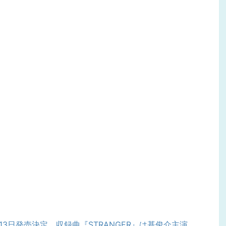
4月13日発売決定、収録曲『STRANGER』は基俊介主演