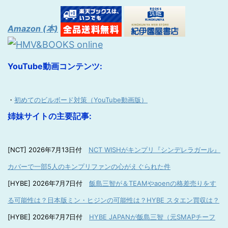
Amazon (本)
YouTube動画コンテンツ:
・
初めてのビルボード対策（YouTube動画版）
姉妹サイトの主要記事:
[NCT] 2026年7月13日付
NCT WISHがキンプリ『シンデレラガール』
カバーで一部5人のキンプリファンの心がえぐられた件
[HYBE] 2026年7月7日付
飯島三智が＆TEAMやaoenの格差売りをす
る可能性は？日本版ミン・ヒジンの可能性は？HYBE スタエン買収は？
[HYBE] 2026年7月7日付
HYBE JAPANが飯島三智（元SMAPチーフ