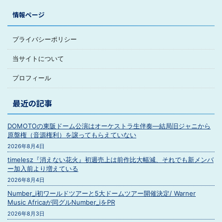
情報ページ
プライバシーポリシー
当サイトについて
プロフィール
最近の記事
DOMOTOの東阪ドーム公演はオーケストラ生伴奏―結局旧ジャニから
原盤権（音源権利）を譲ってもらえていない
2026年8月4日
timelesz『消えない花火』初週売上は前作比大幅減、それでも新メンバ
ー加入前より増えている
2026年8月4日
Number_i初ワールドツアーと5大ドームツアー開催決定/ Warner
Music Africaが同グルNumber_iをPR
2026年8月3日