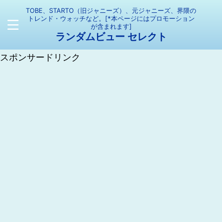
TOBE、STARTO（旧ジャニーズ）、元ジャニーズ、界隈の
トレンド・ウォッチなど。[*本ページにはプロモーション
が含まれます]
ランダムビュー セレクト
スポンサードリンク