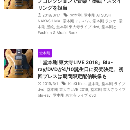
ノコレクションで音楽・墨絵・スタイ
リングを担当
2019/3/17
堂本剛
,
堂本剛 ATSUSHI
NAKASHIMA
,
堂本剛 アルバム
,
堂本剛 ラジオ
,
堂
本剛 墨絵
,
堂本剛 東大寺ライブ dvd
,
堂本剛と
Fashion & Music Book
堂本剛
「堂本剛 東大寺LIVE 2018」Blu-
ray/DVDが4/10誕生日に発売決定、初
回プレスは期間限定配信映像も
2019/3/1
KinKi Kids
,
堂本剛
,
堂本剛 ライブ
dvd
,
堂本剛 東大寺LIVE 2018
,
堂本剛 東大寺ライブ
blu-ray
,
堂本剛 東大寺ライブ dvd