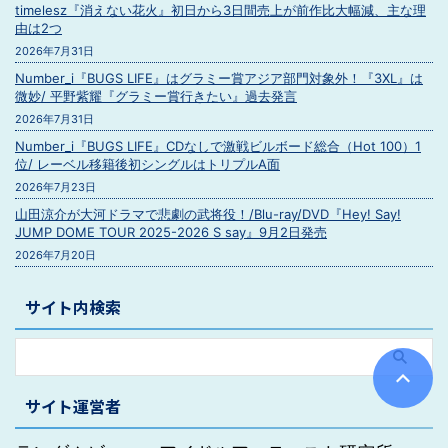
timelesz『消えない花火』初日から3日間売上が前作比大幅減、主な理
由は2つ
2026年7月31日
Number_i『BUGS LIFE』はグラミー賞アジア部門対象外！『3XL』は
微妙/ 平野紫耀『グラミー賞行きたい』過去発言
2026年7月31日
Number_i『BUGS LIFE』CDなしで激戦ビルボード総合（Hot 100）1
位/ レーベル移籍後初シングルはトリプルA面
2026年7月23日
山田涼介が大河ドラマで悲劇の武将役！/Blu-ray/DVD『Hey! Say!
JUMP DOME TOUR 2025-2026 S say』9月2日発売
2026年7月20日
サイト内検索
サイト運営者