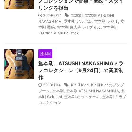
ノコレクションで音楽・墨絵・スタイ
リングを担当
2019/3/17
堂本剛
,
堂本剛 ATSUSHI
NAKASHIMA
,
堂本剛 アルバム
,
堂本剛 ラジオ
,
堂
本剛 墨絵
,
堂本剛 東大寺ライブ dvd
,
堂本剛と
Fashion & Music Book
堂本剛
堂本剛、ATSUSHI NAKASHIMAミラ
ノコレクション（9月24日）の音楽制
作
2018/11/4
KinKi Kids
,
KinKi Kidsのブンブ
ブーン
,
堂本剛
,
堂本剛 ATSUSHI NAKASHIMA
,
堂
本剛 Gakushi
,
堂本剛 ホットケーキ
,
堂本剛 ミラノ
コレクション