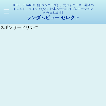
TOBE、STARTO（旧ジャニーズ）、元ジャニーズ、界隈の
トレンド・ウォッチなど。[*本ページにはプロモーション
が含まれます]
ランダムビュー セレクト
スポンサードリンク