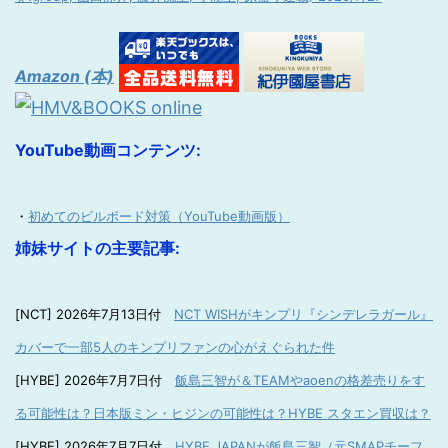
Amazon (本)
YouTube動画コンテンツ:
・
初めてのビルボード対策（YouTube動画版）
姉妹サイトの主要記事:
[NCT] 2026年7月13日付
NCT WISHがキンプリ『シンデレラガール』
カバーで一部5人のキンプリファンの心がえぐられた件
[HYBE] 2026年7月7日付
飯島三智が＆TEAMやaoenの格差売りをす
る可能性は？日本版ミン・ヒジンの可能性は？HYBE スタエン買収は？
[HYBE] 2026年7月7日付
HYBE JAPANが飯島三智（元SMAPチーフ