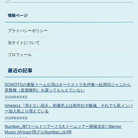
情報ページ
プライバシーポリシー
当サイトについて
プロフィール
最近の記事
DOMOTOの東阪ドーム公演はオーケストラ生伴奏―結局旧ジャニから
原盤権（音源権利）を譲ってもらえていない
2026年8月4日
timelesz『消えない花火』初週売上は前作比大幅減、それでも新メンバ
ー加入前より増えている
2026年8月4日
Number_i初ワールドツアーと5大ドームツアー開催決定/ Warner
Music Africaが同グルNumber_iをPR