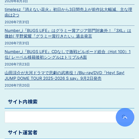
2026年8月3日
timelesz『消えない花火』初日から3日間売上が前作比大幅減、主な理
由は2つ
2026年7月31日
Number_i『BUGS LIFE』はグラミー賞アジア部門対象外！『3XL』は
微妙/ 平野紫耀『グラミー賞行きたい』過去発言
2026年7月31日
Number_i『BUGS LIFE』CDなしで激戦ビルボード総合（Hot 100）1
位/ レーベル移籍後初シングルはトリプルA面
2026年7月23日
山田涼介が大河ドラマで悲劇の武将役！/Blu-ray/DVD『Hey! Say!
JUMP DOME TOUR 2025-2026 S say』9月2日発売
2026年7月20日
サイト内検索
サイト運営者