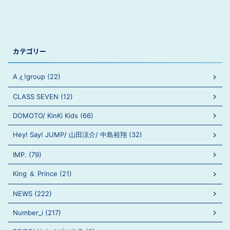
カテゴリー
Aぇ!group (22)
CLASS SEVEN (12)
DOMOTO/ KinKi Kids (66)
Hey! Say! JUMP/ 山田涼介/ 中島裕翔 (32)
IMP. (79)
King ＆ Prince (21)
NEWS (222)
Number_i (217)