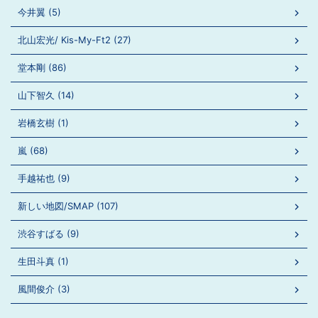
今井翼 (5)
北山宏光/ Kis-My-Ft2 (27)
堂本剛 (86)
山下智久 (14)
岩橋玄樹 (1)
嵐 (68)
手越祐也 (9)
新しい地図/SMAP (107)
渋谷すばる (9)
生田斗真 (1)
風間俊介 (3)