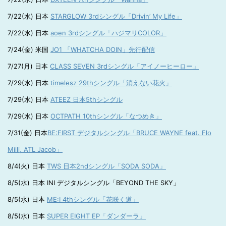
7/22(水) 日本
STARGLOW 3rdシングル「Drivin’ My Life」
7/22(水) 日本
aoen 3rdシングル「ハジマリCOLOR」
7/24(金) 米国
JO1 「WHATCHA DOIN」先行配信
7/27(月) 日本
CLASS SEVEN 3rdシングル「アイノーヒーロー」
7/29(水) 日本
timelesz 29thシングル「消えない花火」
7/29(水) 日本
ATEEZ 日本5thシングル
7/29(水) 日本
OCTPATH 10thシングル「なつめき」
7/31(金) 日本
BE:FIRST デジタルシングル「BRUCE WAYNE feat. Flo
Milli, ATL Jacob」
8/4(火) 日本
TWS 日本2ndシングル「SODA SODA」
8/5(水) 日本 INI デジタルシングル「BEYOND THE SKY」
8/5(水) 日本
ME:I 4thシングル「花咲く道」
8/5(水) 日本
SUPER EIGHT EP「ダンダーラ」