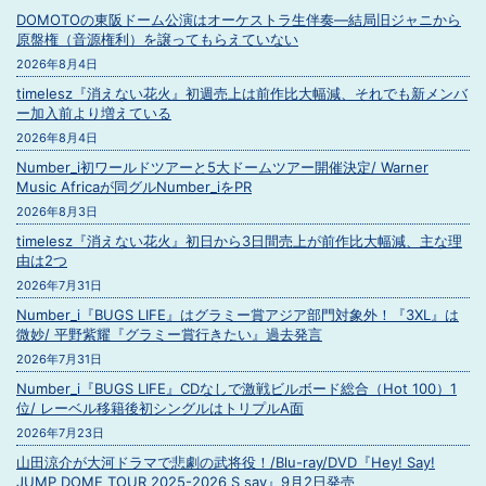
DOMOTOの東阪ドーム公演はオーケストラ生伴奏―結局旧ジャニから
原盤権（音源権利）を譲ってもらえていない
2026年8月4日
timelesz『消えない花火』初週売上は前作比大幅減、それでも新メンバ
ー加入前より増えている
2026年8月4日
Number_i初ワールドツアーと5大ドームツアー開催決定/ Warner
Music Africaが同グルNumber_iをPR
2026年8月3日
timelesz『消えない花火』初日から3日間売上が前作比大幅減、主な理
由は2つ
2026年7月31日
Number_i『BUGS LIFE』はグラミー賞アジア部門対象外！『3XL』は
微妙/ 平野紫耀『グラミー賞行きたい』過去発言
2026年7月31日
Number_i『BUGS LIFE』CDなしで激戦ビルボード総合（Hot 100）1
位/ レーベル移籍後初シングルはトリプルA面
2026年7月23日
山田涼介が大河ドラマで悲劇の武将役！/Blu-ray/DVD『Hey! Say!
JUMP DOME TOUR 2025-2026 S say』9月2日発売