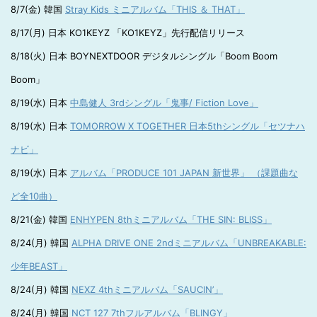
8/7(金) 韓国
Stray Kids ミニアルバム「THIS ＆ THAT」
8/17(月) 日本 KO1KEYZ 「KO1KEYZ」先行配信リリース
8/18(火) 日本 BOYNEXTDOOR デジタルシングル「Boom Boom
Boom」
8/19(水) 日本
中島健人 3rdシングル「鬼事/ Fiction Love」
8/19(水) 日本
TOMORROW X TOGETHER 日本5thシングル「セツナハ
ナビ」
8/19(水) 日本
アルバム「PRODUCE 101 JAPAN 新世界」 （課題曲な
ど全10曲）
8/21(金) 韓国
ENHYPEN 8thミニアルバム「THE SIN: BLISS」
8/24(月) 韓国
ALPHA DRIVE ONE 2ndミニアルバム「UNBREAKABLE:
少年BEAST」
8/24(月) 韓国
NEXZ 4thミニアルバム「SAUCIN’」
8/24(月) 韓国
NCT 127 7thフルアルバム「BLINGY」