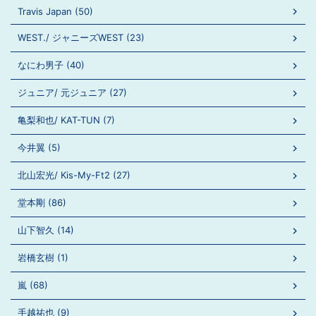
Travis Japan (50)
WEST./ ジャニーズWEST (23)
なにわ男子 (40)
ジュニア/ 元ジュニア (27)
亀梨和也/ KAT-TUN (7)
今井翼 (5)
北山宏光/ Kis-My-Ft2 (27)
堂本剛 (86)
山下智久 (14)
岩橋玄樹 (1)
嵐 (68)
手越祐也 (9)