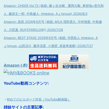
Amazon: CHEER Vol.72 (表紙: 藤ヶ谷太輔 重岡大毅, 奥智哉×杢代和
人, 藤原丈一郎, 中島健人, timeless, Aぇ!group) 2026/8/3
Amazon: 装苑 2026年9月号 (表紙: M!LK 増田貴久, 中村嶺亜, 中島健
人, 川尻蓮, RUI(STARGLOW)) 2026/7/28
Amazon: BEST STAGE 2026年9月号 (表紙: 寺西拓人 timeless, A
ぇ!group, 山田涼介, 藤井流星, 小瀧望, 原嘉孝連載) 2026/7/27
Amazon (本)
YouTube動画コンテンツ:
・
初めてのビルボード対策（YouTube動画版）
姉妹サイトの主要記事: