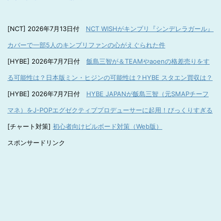
[NCT] 2026年7月13日付
NCT WISHがキンプリ『シンデレラガール』
カバーで一部5人のキンプリファンの心がえぐられた件
[HYBE] 2026年7月7日付
飯島三智が＆TEAMやaoenの格差売りをす
る可能性は？日本版ミン・ヒジンの可能性は？HYBE スタエン買収は？
[HYBE] 2026年7月7日付
HYBE JAPANが飯島三智（元SMAPチーフ
マネ）をJ-POPエグゼクティブプロデューサーに起用！びっくりすぎる
[チャート対策]
初心者向けビルボード対策（Web版）
スポンサードリンク