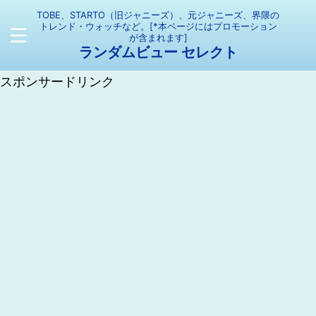
TOBE、STARTO（旧ジャニーズ）、元ジャニーズ、界隈の
トレンド・ウォッチなど。[*本ページにはプロモーション
が含まれます]
ランダムビュー セレクト
スポンサードリンク