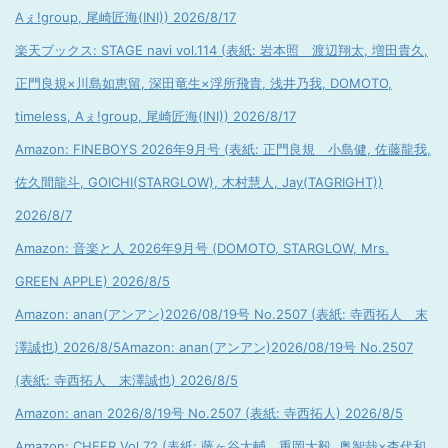
Aぇ!group, 尾崎匠海(INI)) 2026/8/17
楽天ブックス: STAGE navi vol.114 (表紙: 岩本照 渡辺翔太, 増田貴久,
正門良規×川島如恵留, 深田竜生×浮所飛貴, 浅井乃我, DOMOTO,
timeless, Aぇ!group, 尾崎匠海(INI)) 2026/8/17
Amazon: FINEBOYS 2026年9月号 (表紙: 正門良規 小島健, 佐藤龍我,
佐久間龍斗, GOICHI(STARGLOW), 木村慧人, Jay(TAGRIGHT))
2026/8/7
Amazon: 音楽と人 2026年9月号 (DOMOTO, STARGLOW, Mrs.
GREEN APPLE) 2026/8/5
Amazon: anan(アンアン)2026/08/19号 No.2507 (表紙: 寺西拓人 末
澤誠也) 2026/8/5
Amazon: anan(アンアン)2026/08/19号 No.2507
(表紙: 寺西拓人 末澤誠也) 2026/8/5
Amazon: anan 2026/8/19号 No.2507 (表紙: 寺西拓人) 2026/8/5
Amazon: CHEER Vol.72 (表紙: 藤ヶ谷太輔 重岡大毅, 奥智哉×杢代和