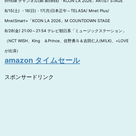
official チャンネル(all access)「KCON LA 2026」ARTIST STAGE
8/15(土) ・16(日)・17(月)日本正午～TELASA/ Mnet Plus/
MnetSmart+「KCON LA 2026」M COUNTDOWN STAGE
8/28(金) 21:00～21:54 テレビ朝日系「ミュージックステーション」
（NCT WISH、King ＆Prince、佐野勇斗＆吉田仁人(M!LK)、=LOVE
が出演）
amazon タイムセール
スポンサードリンク