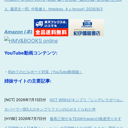
人, 藤原丈一郎, 中島健人, timeless, Aぇ!group) 2026/8/3
Amazon (本)
YouTube動画コンテンツ:
・
初めてのビルボード対策（YouTube動画版）
姉妹サイトの主要記事:
[NCT] 2026年7月13日付
NCT WISHがキンプリ『シンデレラガール』
カバーで一部5人のキンプリファンの心がえぐられた件
[HYBE] 2026年7月7日付
飯島三智が＆TEAMやaoenの格差売りをす