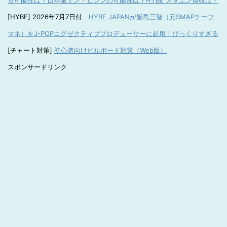
る可能性は？日本版ミン・ヒジンの可能性は？HYBE スタエン買収は？
[HYBE] 2026年7月7日付
HYBE JAPANが飯島三智（元SMAPチーフ
マネ）をJ-POPエグゼクティブプロデューサーに起用！びっくりすぎる
[チャート対策]
初心者向けビルボード対策（Web版）
スポンサードリンク