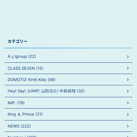
カテゴリー
Aぇ!group (22)
CLASS SEVEN (12)
DOMOTO/ KinKi Kids (66)
Hey! Say! JUMP/ 山田涼介/ 中島裕翔 (32)
IMP. (79)
King ＆ Prince (21)
NEWS (222)