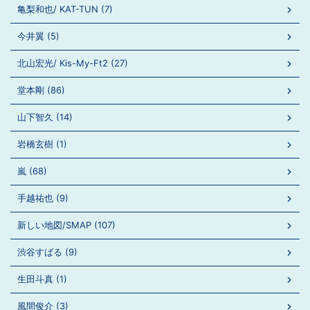
亀梨和也/ KAT-TUN (7)
今井翼 (5)
北山宏光/ Kis-My-Ft2 (27)
堂本剛 (86)
山下智久 (14)
岩橋玄樹 (1)
嵐 (68)
手越祐也 (9)
新しい地図/SMAP (107)
渋谷すばる (9)
生田斗真 (1)
風間俊介 (3)