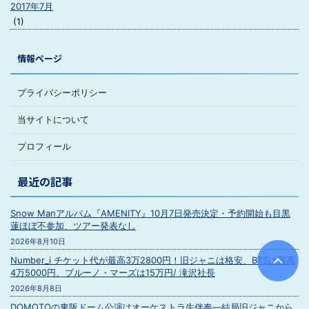
2017年7月
(1)
情報ページ
プライバシーポリシー
当サイトについて
プロフィール
最近の記事
Snow Manアルバム『AMENITY』10月7日発売決定・予約開始も目黒
蓮ほぼ不参加、ツアー発表なし
2026年8月10日
Number_i チケット代が最高3万2800円！旧ジャニは格安、BTSは最高
4万5000円、ブルーノ・マーズは15万円/ 滝沢社長
2026年8月8日
DOMOTOの東阪ドーム公演はオーケストラ生伴奏―結局旧ジャニから