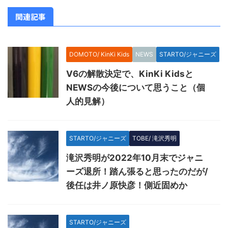
関連記事
DOMOTO/ KinKi Kids
NEWS
STARTO/ジャニーズ
V6の解散決定で、KinKi Kidsと
NEWSの今後について思うこと（個
人的見解）
STARTO/ジャニーズ
TOBE/ 滝沢秀明
滝沢秀明が2022年10月末でジャニ
ーズ退所！踏ん張ると思ったのだが/
後任は井ノ原快彦！側近固めか
STARTO/ジャニーズ