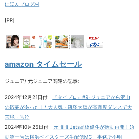
にほんブログ村
[PR]
amazon タイムセール
ジュニア/ 元ジュニア関連の記事:
2024年12月21日付
『タイプロ』#9-ジュニアから沢山
の応募があった！/ 大人気・篠塚大輝が高難度ダンスで大
苦境・号泣
2024年10月25日付
元HiHi Jets髙橋優斗が活動再開！始
動第一号は横浜ベイスターズ生配信MC、事務所不明