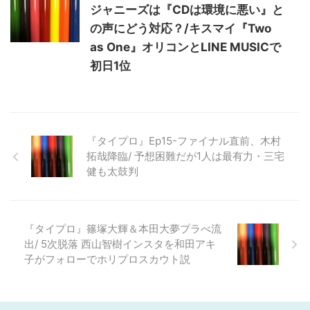
ジャニーズは『CDは環境に悪い』と
の声にどう対応？/キスマイ『Two
as One』オリコンとLINE MUSICで
初日1位
『タイプロ』Ep15-ファイナル直前、木村
拓哉降臨/ 予想困難だが1人は最有力・三宅
健も太鼓判
『タイプロ』篠塚大輝＆本田大夢プラべ流
出/ 5次脱落 西山智樹インスタを和田アキ
子がフォローでホリプロスカウト説