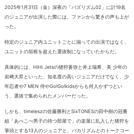
2025年1月31日（金）深夜の「バズリズム02」に計19名
のジュニアが出演した際には、ファンから驚きの声も上が
った。
特定のジュニア内ユニットごとに揃っての出演ではなく、
ユニットの垣根を超えた選抜制になっていたからだ。
具体的には、HiHi Jetsの猪狩蒼弥と井上瑞希、美 少年の
岩﨑大昇といった、知名度の高いジュニアだけでなく、少
年忍者や7 MEN 侍やGo!Go!kidsからも何人かずつとい
う、選抜で集められたメンバーだった。
しかも、timeleszの佐藤勝利とSixTONESの田中樹の冠番
組「あべこべ男子の待つ部屋で」の楽屋に乱入した猪狩を
筆頭とする13人のジュニアと、バカリズムとのトークコー