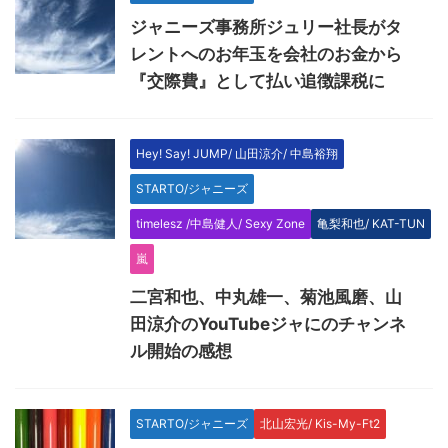
ジャニーズ事務所ジュリー社長がタ
レントへのお年玉を会社のお金から
『交際費』として払い追徴課税に
Hey! Say! JUMP/ 山田涼介/ 中島裕翔
STARTO/ジャニーズ
timelesz /中島健人/ Sexy Zone
亀梨和也/ KAT-TUN
嵐
二宮和也、中丸雄一、菊池風磨、山
田涼介のYouTubeジャにのチャンネ
ル開始の感想
STARTO/ジャニーズ
北山宏光/ Kis-My-Ft2