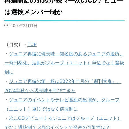
再編開始の兆候が続々―次のCDデビュー
は選抜メンバー制か
2025年2月11日
（目次）・
TOP
・
ジュニア再編に現実味―知名度のあるジュニアの退所、
一斉円盤化、活動がグループ（ユニット）単位でなく選抜
制に
・
ジュニア再編の第一報は2022年11月の『週刊文春』、
2024年秋から現実味を帯びてきた
・
ジュニアのイベントやテレビ番組の出演が、グループ
（ユニット）単位ではなく選抜制に
・
次にCDデビューするジュニアはグループ（ユニット）
でなく選抜制？ 3月のイベントで発表の可能性は？