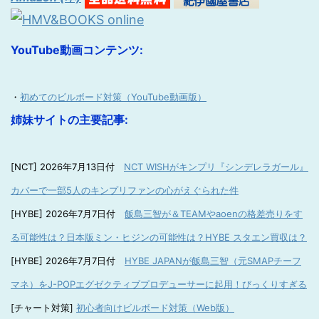
YouTube動画コンテンツ:
・
初めてのビルボード対策（YouTube動画版）
姉妹サイトの主要記事:
[NCT] 2026年7月13日付
NCT WISHがキンプリ『シンデレラガール』
カバーで一部5人のキンプリファンの心がえぐられた件
[HYBE] 2026年7月7日付
飯島三智が＆TEAMやaoenの格差売りをす
る可能性は？日本版ミン・ヒジンの可能性は？HYBE スタエン買収は？
[HYBE] 2026年7月7日付
HYBE JAPANが飯島三智（元SMAPチーフ
マネ）をJ-POPエグゼクティブプロデューサーに起用！びっくりすぎる
[チャート対策]
初心者向けビルボード対策（Web版）