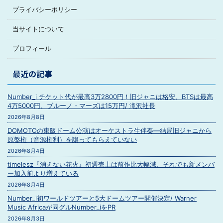
プライバシーポリシー
当サイトについて
プロフィール
最近の記事
Number_i チケット代が最高3万2800円！旧ジャニは格安、BTSは最高
4万5000円、ブルーノ・マーズは15万円/ 滝沢社長
2026年8月8日
DOMOTOの東阪ドーム公演はオーケストラ生伴奏―結局旧ジャニから
原盤権（音源権利）を譲ってもらえていない
2026年8月4日
timelesz『消えない花火』初週売上は前作比大幅減、それでも新メンバ
ー加入前より増えている
2026年8月4日
Number_i初ワールドツアーと5大ドームツアー開催決定/ Warner
Music Africaが同グルNumber_iをPR
2026年8月3日