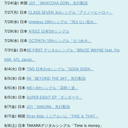
7/24(金) 米国
JO1 「WHATCHA DOIN」先行配信
7/27(月) 日本
CLASS SEVEN 3rdシングル「アイノーヒーロー」
7/29(水) 日本
timelesz 29thシングル「消えない花火」
7/29(水) 日本
ATEEZ 日本5thシングル
7/29(水) 日本
OCTPATH 10thシングル「なつめき」
7/31(金) 日本
BE:FIRST デジタルシングル「BRUCE WAYNE feat. Flo
Milli, ATL Jacob」
8/4(火) 日本
TWS 日本2ndシングル「SODA SODA」
8/5(水) 日本
INI「BEYOND THE SKY」先行配信
8/5(水) 日本
ME:I 4thシングル「花咲く道」
8/5(水) 日本
SUPER EIGHT EP「ダンダーラ」
8/7(金) 日本
JO1「SAKURA」先行配信
8/7(金) 韓国
Stray Kids ミニアルバム「THIS ＆ THAT」
8/8(土) 日本 TAKARAデジタルシングル「Time is money」