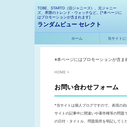
TOBE、STARTO（旧ジャニーズ）、元ジャニー
ズ、界隈のトレンド・ウォッチなど。[*本ページに
はプロモーションが含まれます]
ランダムビュー セレクト
ホーム
当サイトに
※本ページにはプロモーションが含ま
HOME
>
お問い合わせフォーム
*当サイトは個人ブログですので、表現の
サイトの記事中に間違いや著作権等の問題
の日付・タイトル、問題箇所を明記してく