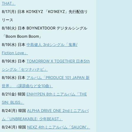
THAT」
8/17(月) 日本 KO1KEYZ 「KO1KEYZ」先行配信リ
リース
8/18(火) 日本 BOYNEXTDOOR デジタルシングル
「Boom Boom Boom」
8/19(水) 日本
中島健人 3rdシングル「鬼事/
Fiction Love」
8/19(水) 日本
TOMORROW X TOGETHER 日本5th
シングル「セツナハナビ」
8/19(水) 日本
アルバム「PRODUCE 101 JAPAN 新
世界」 （課題曲など全10曲）
8/21(金) 韓国
ENHYPEN 8thミニアルバム「THE
SIN: BLISS」
8/24(月) 韓国
ALPHA DRIVE ONE 2ndミニアルバ
ム「UNBREAKABLE: 少年BEAST」
8/24(月) 韓国
NEXZ 4thミニアルバム「SAUCIN’」