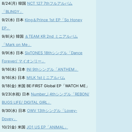
8/24(月) 韓国
NCT 127 7thフルアルバム
「BLINGY」
9/2(水) 日本
King＆Prince 1st EP「So Honey
EP」
9/8(火) 韓国
＆TEAM KR 2nd ミニアルバム
「Mark on Me」
9/9(水) 日本
SixTONES 18thシングル「Dance
Forever/ マイオンリー」
9/16(水) 日本
INI 9thシングル「ANTHEM」
9/16(水) 日本
M!LK 1stミニアルバム
9/18(金) 米国 BE:FIRST Global EP「WATCH ME」
9/23(水祝) 日本
Number_i 4thシングル「REBON/
BUGS LIFE/ DIGITAL GIRL」
9/30(水) 日本
OWV 13thシングル「Lovey-
Dovey」
10/2(金) 米国
JO1 US EP「ANIMAL」