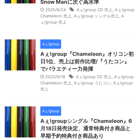
Snow Manに次ぐ高水準
2025/6/24
Aぇ!group CD 売上
,
Aぇ!group
Chameleon 売上
,
Aぇ!group シングル売上
,
A
ぇ!group 売上
Aぇ!group
Aぇ!group『Chameleon』オリコン初
日1位、売上は前作比増/『うたコン』
でバラエティー力発揮
2025/6/18
Aぇ!group CD 売上
,
Aぇ!group
Chameleon 売上
,
Aぇ!group うたコン
,
Aぇ!group
売上
Aぇ!group
Aぇ!groupシングル『Chameleon』6
月18日発売決定、通常特典付き商品と
早期予約特典付き商品あり