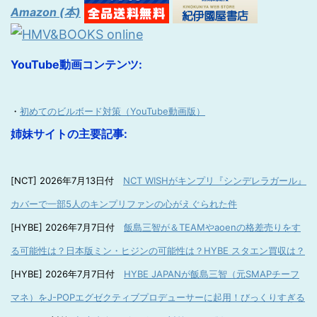
Amazon (本)
YouTube動画コンテンツ:
・
初めてのビルボード対策（YouTube動画版）
姉妹サイトの主要記事:
[NCT] 2026年7月13日付
NCT WISHがキンプリ『シンデレラガール』
カバーで一部5人のキンプリファンの心がえぐられた件
[HYBE] 2026年7月7日付
飯島三智が＆TEAMやaoenの格差売りをす
る可能性は？日本版ミン・ヒジンの可能性は？HYBE スタエン買収は？
[HYBE] 2026年7月7日付
HYBE JAPANが飯島三智（元SMAPチーフ
マネ）をJ-POPエグゼクティブプロデューサーに起用！びっくりすぎる