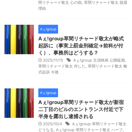
間リチャード敬太 心の病
,
草間リチャード敬太 脱退
理由
Aぇ!group
Aぇ!group草間リチャード敬太が略式
起訴に（事実上罰金刑確定→前科が付
く）、事務所はどうする？
2025/11/15
Aぇ!group 主演映画 公開延期
,
草間リチャード敬太 何した
,
草間リチャード敬太 略
式起訴 今後
Aぇ!group
Aぇ!group草間リチャード敬太が新宿
二丁目のビルのエントランス付近で下
半身を露出し逮捕される
2025/10/4
Aぇ!group 草間リチャード敬太
どうなる
,
Aぇ!group 草間リチャード敬太 ハーフ
,