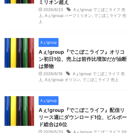
ミリオン超え
2026/6/23
Aぇ!group でこぼこライフ 売
上
,
Aぇ!group ハーフミリオン
,
でこぼこライフ 売
上
Aぇ!group
Aぇ!group『でこぼこライフ』オリコ
ン初日1位、売上は前作比増加だが油断
は禁物
2026/6/18
Aぇ!group でこぼこライフ 売
上
,
Aえ!group オリコン
,
でこぼこライフ 売上
Aぇ!group
Aぇ!group『でこぼこライフ』配信リ
リース週にダウンロード1位、ビルボー
ド総合は6位
2026/5/20
Aぇ!group でこぼこライフ 1位
,