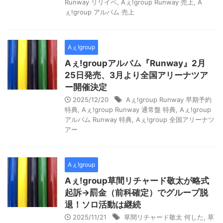
Runway リリイベ
,
Aぇ!group Runway 売上
,
A
ぇ!group アルバム 売上
Aぇ!group
Aぇ!groupアルバム『Runway』2月
25日発売、3月より全国アリーナツア
ー開催決定
2025/12/20
Aぇ!group Runway 早期予約
特典
,
Aぇ!group Runway 通常盤 特典
,
Aぇ!group
アルバム Runway 特典
,
Aぇ!group 全国アリーナツ
アー
Aぇ!group
Aぇ!group草間リチャード敬太が略式
起訴→罰金（前科確定）でグループ脱
退！ソロ活動は継続
2025/11/21
草間リチャード敬太 何した
,
草