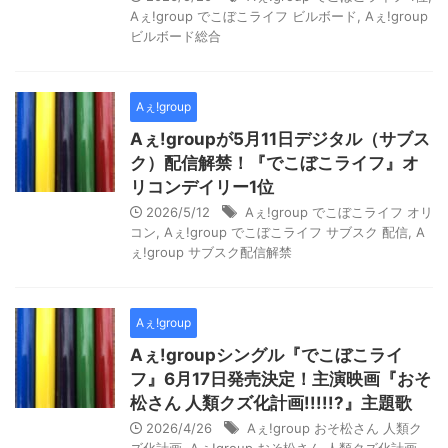
Aぇ!group でこぼこライフ ビルボード
,
Aぇ!group
ビルボード総合
Aぇ!group
Aぇ!groupが5月11日デジタル（サブス
ク）配信解禁！『でこぼこライフ』オ
リコンデイリー1位
2026/5/12
Aぇ!group でこぼこライフ オリ
コン
,
Aぇ!group でこぼこライフ サブスク 配信
,
A
ぇ!group サブスク配信解禁
Aぇ!group
Aぇ!groupシングル『でこぼこライ
フ』6月17日発売決定！主演映画『おそ
松さん 人類クズ化計画!!!!!?』主題歌
2026/4/26
Aぇ!group おそ松さん 人類ク