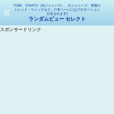
TOBE、STARTO（旧ジャニーズ）、元ジャニーズ、界隈の
トレンド・ウォッチなど。[*本ページにはプロモーション
が含まれます]
ランダムビュー セレクト
スポンサードリンク