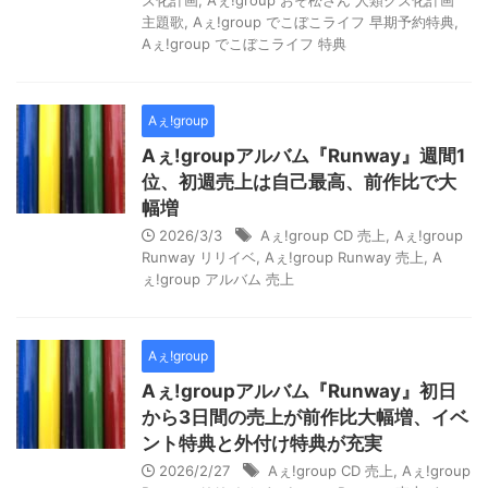
ズ化計画
,
Aぇ!group おそ松さん 人類クズ化計画
主題歌
,
Aぇ!group でこぼこライフ 早期予約特典
,
Aぇ!group でこぼこライフ 特典
Aぇ!group
Aぇ!groupアルバム『Runway』週間1
位、初週売上は自己最高、前作比で大
幅増
2026/3/3
Aぇ!group CD 売上
,
Aぇ!group
Runway リリイベ
,
Aぇ!group Runway 売上
,
A
ぇ!group アルバム 売上
Aぇ!group
Aぇ!groupアルバム『Runway』初日
から3日間の売上が前作比大幅増、イベ
ント特典と外付け特典が充実
2026/2/27
Aぇ!group CD 売上
,
Aぇ!group