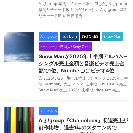
Aぇ!group 草間リチャード敬太 何した
,
Aぇ!group
草間リチャード敬太 公然わいせつ
,
Aぇ!group 草間
リチャード敬太 逮捕場所
Aぇ!group
Number_i
SixTONES
Snow Man
timelesz /中島健人/ Sexy Zone
Snow Manが2025年上半期アルバム＋
シングル売上金額と音楽ビデオ売上金
額で1位、Number_iはビデオ4位
2025/8/26
CD売上ランキング 2025年上半
期
,
Number_i 売上 2025年上半期
,
SixTONES 売上
,
Snow Man 売上 2025年上半期
,
timelesz 売上
Aぇ!group
Aぇ!group『Chameleon』初週売上が
前作比増、過去1年のスタエン内で