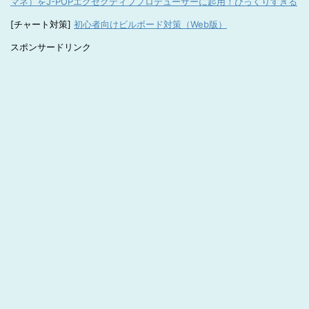
マネ）をJ-POPエグゼクティブプロデューサーに起用！びっくりすぎる
[チャート対策]
初心者向けビルボード対策（Web版）
スポンサードリンク