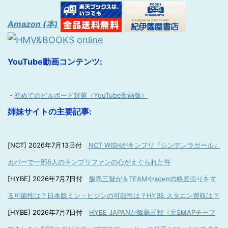
Amazon (本)
YouTube動画コンテンツ:
・
初めてのビルボード対策（YouTube動画版）
姉妹サイトの主要記事:
[NCT] 2026年7月13日付
NCT WISHがキンプリ『シンデレラガール』
カバーで一部5人のキンプリファンの心がえぐられた件
[HYBE] 2026年7月7日付
飯島三智が＆TEAMやaoenの格差売りをす
る可能性は？日本版ミン・ヒジンの可能性は？HYBE スタエン買収は？
[HYBE] 2026年7月7日付
HYBE JAPANが飯島三智（元SMAPチーフ