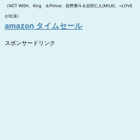
（NCT WISH、King ＆Prince、佐野勇斗＆吉田仁人(M!LK)、=LOVE
が出演）
amazon タイムセール
スポンサードリンク