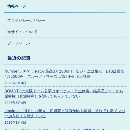
情報ページ
プライバシーポリシー
当サイトについて
プロフィール
最近の記事
Number_i チケット代が最高3万2800円！旧ジャニは格安、BTSは最高
4万5000円、ブルーノ・マーズは15万円/ 滝沢社長
2026年8月8日
DOMOTOの東阪ドーム公演はオーケストラ生伴奏―結局旧ジャニから
原盤権（音源権利）を譲ってもらえていない
2026年8月4日
timelesz『消えない花火』初週売上は前作比大幅減、それでも新メンバ
ー加入前より増えている
2026年8月4日