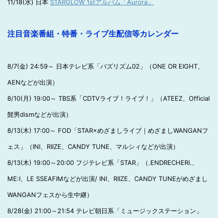
11/18(水) 日本
STARGLOW 1stアルバム「Aurora」
注目音楽番組・特番・ライブ生配信等カレンダー
8/7(金) 24:59～ 日本テレビ系「バズリズム02」（ONE OR EIGHT、
AENなどが出演）
8/10(月) 19:00～ TBS系「CDTVライブ！ライブ！」（ATEEZ、Official
髭男dismなどが出演）
8/13(木) 17:00～ FOD「STAR×めざましライブ｜めざましWANGANフ
ェス」（INI、RIIZE、CANDY TUNE、マルシィなどが出演）
8/13(木) 19:00～20:00 フジテレビ系「STAR」（.ENDRECHERI.、
ME:I、LE SSEAFIMなどが出演/ INI、RIIZE、CANDY TUNEがめざまし
WANGANフェスから生中継）
8/28(金) 21:00～21:54 テレビ朝日系「ミュージックステーション」