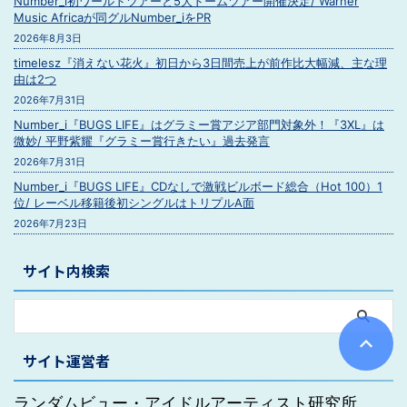
Number_i初ワールドツアーと5大ドームツアー開催決定/ Warner
Music Africaが同グルNumber_iをPR
2026年8月3日
timelesz『消えない花火』初日から3日間売上が前作比大幅減、主な理
由は2つ
2026年7月31日
Number_i『BUGS LIFE』はグラミー賞アジア部門対象外！『3XL』は
微妙/ 平野紫耀『グラミー賞行きたい』過去発言
2026年7月31日
Number_i『BUGS LIFE』CDなしで激戦ビルボード総合（Hot 100）1
位/ レーベル移籍後初シングルはトリプルA面
2026年7月23日
サイト内検索
サイト運営者
ランダムビュー・アイドルアーティスト研究所