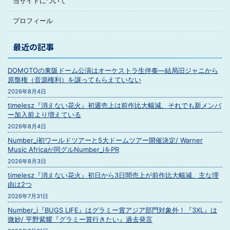
当サイトについて
プロフィール
最近の記事
DOMOTOの東阪ドーム公演はオーケストラ生伴奏―結局旧ジャニから
原盤権（音源権利）を譲ってもらえていない
2026年8月4日
timelesz『消えない花火』初週売上は前作比大幅減、それでも新メンバ
ー加入前より増えている
2026年8月4日
Number_i初ワールドツアーと5大ドームツアー開催決定/ Warner
Music Africaが同グルNumber_iをPR
2026年8月3日
timelesz『消えない花火』初日から3日間売上が前作比大幅減、主な理
由は2つ
2026年7月31日
Number_i『BUGS LIFE』はグラミー賞アジア部門対象外！『3XL』は
微妙/ 平野紫耀『グラミー賞行きたい』過去発言