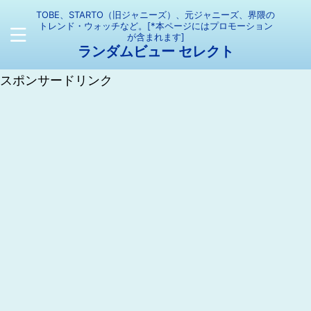
TOBE、STARTO（旧ジャニーズ）、元ジャニーズ、界隈の
トレンド・ウォッチなど。[*本ページにはプロモーション
が含まれます]
ランダムビュー セレクト
スポンサードリンク