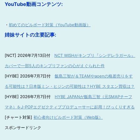
YouTube動画コンテンツ:
・
初めてのビルボード対策（YouTube動画版）
姉妹サイトの主要記事:
[NCT] 2026年7月13日付
NCT WISHがキンプリ『シンデレラガール』
カバーで一部5人のキンプリファンの心がえぐられた件
[HYBE] 2026年7月7日付
飯島三智が＆TEAMやaoenの格差売りをす
る可能性は？日本版ミン・ヒジンの可能性は？HYBE スタエン買収は？
[HYBE] 2026年7月7日付
HYBE JAPANが飯島三智（元SMAPチーフ
マネ）をJ-POPエグゼクティブプロデューサーに起用！びっくりすぎる
[チャート対策]
初心者向けビルボード対策（Web版）
スポンサードリンク