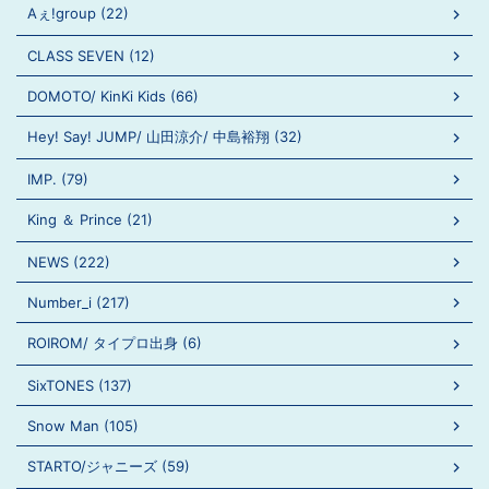
Aぇ!group (22)
CLASS SEVEN (12)
DOMOTO/ KinKi Kids (66)
Hey! Say! JUMP/ 山田涼介/ 中島裕翔 (32)
IMP. (79)
King ＆ Prince (21)
NEWS (222)
Number_i (217)
ROIROM/ タイプロ出身 (6)
SixTONES (137)
Snow Man (105)
STARTO/ジャニーズ (59)