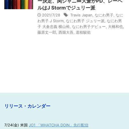
ー決定、関ジャニ∞大倉がPD、レーベ
ルはJ Stormでジュリー派
2021/7/28
Travis Japan
,
なにわ男子
,
なに
わ男子 J Storm
,
なにわ男子 ジュリー派
,
なにわ男
子 大倉忠義 横山裕
,
なにわ男子デビュー
,
大橋和也
,
藤原丈一郎
,
西畑大吾
,
道枝駿佑
リリース・カレンダー
7/24(金) 米国
JO1 「WHATCHA DOIN」先行配信