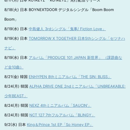
8/17(月) 日本 KO1KEYZ 「KO1KEYZ」先行配信リリース
8/18(火) 日本 BOYNEXTDOOR デジタルシングル「Boom Boom
Boom」
8/19(水) 日本
中島健人 3rdシングル「鬼事/ Fiction Love」
8/19(水) 日本
TOMORROW X TOGETHER 日本5thシングル「セツナハ
ナビ」
8/19(水) 日本
アルバム「PRODUCE 101 JAPAN 新世界」 （課題曲な
ど全10曲）
8/21(金) 韓国
ENHYPEN 8thミニアルバム「THE SIN: BLISS」
8/24(月) 韓国
ALPHA DRIVE ONE 2ndミニアルバム「UNBREAKABLE:
少年BEAST」
8/24(月) 韓国
NEXZ 4thミニアルバム「SAUCIN’」
8/24(月) 韓国
NCT 127 7thフルアルバム「BLINGY」
9/2(水) 日本
King＆Prince 1st EP「So Honey EP」