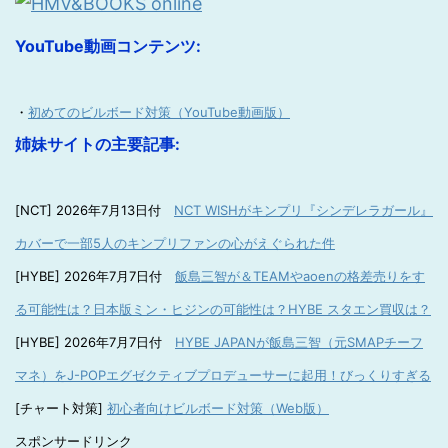
YouTube動画コンテンツ:
・
初めてのビルボード対策（YouTube動画版）
姉妹サイトの主要記事:
[NCT] 2026年7月13日付
NCT WISHがキンプリ『シンデレラガール』
カバーで一部5人のキンプリファンの心がえぐられた件
[HYBE] 2026年7月7日付
飯島三智が＆TEAMやaoenの格差売りをす
る可能性は？日本版ミン・ヒジンの可能性は？HYBE スタエン買収は？
[HYBE] 2026年7月7日付
HYBE JAPANが飯島三智（元SMAPチーフ
マネ）をJ-POPエグゼクティブプロデューサーに起用！びっくりすぎる
[チャート対策]
初心者向けビルボード対策（Web版）
スポンサードリンク