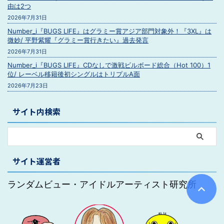
由は2つ
2026年7月31日
Number_i『BUGS LIFE』はグラミー賞アジア部門対象外！『3XL』は
微妙/ 平野紫耀『グラミー賞行きたい』過去発言
2026年7月31日
Number_i『BUGS LIFE』CDなしで激戦ビルボード総合（Hot 100）1
位/ レーベル移籍後初シングルはトリプルA面
2026年7月23日
サイト内検索
サイト運営者
ランダムビュー・アイドルアーティスト研究所