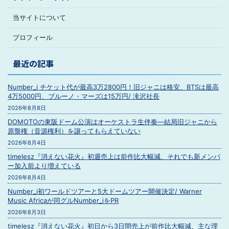
当サイトについて
プロフィール
最近の記事
Number_i チケット代が最高3万2800円！旧ジャニは格安、BTSは最高
4万5000円、ブルーノ・マーズは15万円/ 滝沢社長
2026年8月8日
DOMOTOの東阪ドーム公演はオーケストラ生伴奏―結局旧ジャニから
原盤権（音源権利）を譲ってもらえていない
2026年8月4日
timelesz『消えない花火』初週売上は前作比大幅減、それでも新メンバ
ー加入前より増えている
2026年8月4日
Number_i初ワールドツアーと5大ドームツアー開催決定/ Warner
Music Africaが同グルNumber_iをPR
2026年8月3日
timelesz『消えない花火』初日から3日間売上が前作比大幅減、主な理