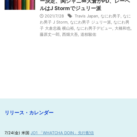
ー決定、関ジャニ∞大倉がPD、レーベ
ルはJ Stormでジュリー派
2021/7/28
Travis Japan
,
なにわ男子
,
なに
わ男子 J Storm
,
なにわ男子 ジュリー派
,
なにわ男
子 大倉忠義 横山裕
,
なにわ男子デビュー
,
大橋和也
,
藤原丈一郎
,
西畑大吾
,
道枝駿佑
リリース・カレンダー
7/24(金) 米国
JO1 「WHATCHA DOIN」先行配信