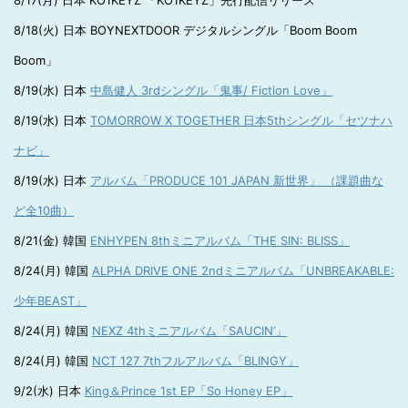
8/17(月) 日本 KO1KEYZ 「KO1KEYZ」先行配信リリース
8/18(火) 日本 BOYNEXTDOOR デジタルシングル「Boom Boom
Boom」
8/19(水) 日本
中島健人 3rdシングル「鬼事/ Fiction Love」
8/19(水) 日本
TOMORROW X TOGETHER 日本5thシングル「セツナハ
ナビ」
8/19(水) 日本
アルバム「PRODUCE 101 JAPAN 新世界」 （課題曲な
ど全10曲）
8/21(金) 韓国
ENHYPEN 8thミニアルバム「THE SIN: BLISS」
8/24(月) 韓国
ALPHA DRIVE ONE 2ndミニアルバム「UNBREAKABLE:
少年BEAST」
8/24(月) 韓国
NEXZ 4thミニアルバム「SAUCIN’」
8/24(月) 韓国
NCT 127 7thフルアルバム「BLINGY」
9/2(水) 日本
King＆Prince 1st EP「So Honey EP」