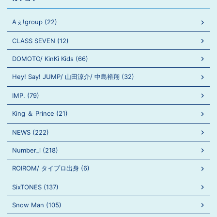
Aぇ!group (22)
CLASS SEVEN (12)
DOMOTO/ KinKi Kids (66)
Hey! Say! JUMP/ 山田涼介/ 中島裕翔 (32)
IMP. (79)
King ＆ Prince (21)
NEWS (222)
Number_i (218)
ROIROM/ タイプロ出身 (6)
SixTONES (137)
Snow Man (105)