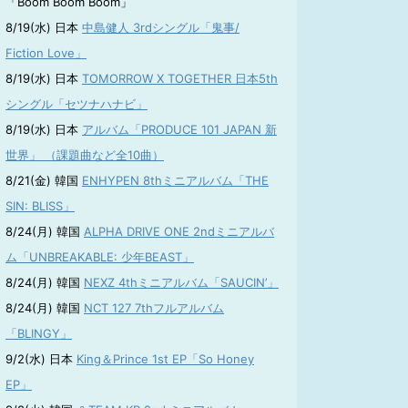
「Boom Boom Boom」
8/19(水) 日本
中島健人 3rdシングル「鬼事/
Fiction Love」
8/19(水) 日本
TOMORROW X TOGETHER 日本5th
シングル「セツナハナビ」
8/19(水) 日本
アルバム「PRODUCE 101 JAPAN 新
世界」 （課題曲など全10曲）
8/21(金) 韓国
ENHYPEN 8thミニアルバム「THE
SIN: BLISS」
8/24(月) 韓国
ALPHA DRIVE ONE 2ndミニアルバ
ム「UNBREAKABLE: 少年BEAST」
8/24(月) 韓国
NEXZ 4thミニアルバム「SAUCIN’」
8/24(月) 韓国
NCT 127 7thフルアルバム
「BLINGY」
9/2(水) 日本
King＆Prince 1st EP「So Honey
EP」