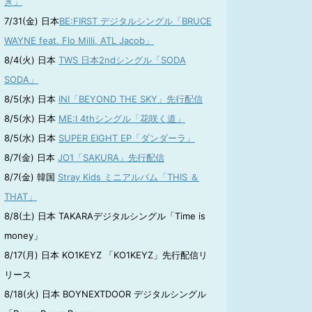
き」
7/31(金) 日本
BE:FIRST デジタルシングル「BRUCE
WAYNE feat. Flo Milli, ATL Jacob」
8/4(火) 日本
TWS 日本2ndシングル「SODA
SODA」
8/5(水) 日本
INI「BEYOND THE SKY」先行配信
8/5(水) 日本
ME:I 4thシングル「花咲く道」
8/5(水) 日本
SUPER EIGHT EP「ダンダーラ」
8/7(金) 日本
JO1「SAKURA」先行配信
8/7(金) 韓国
Stray Kids ミニアルバム「THIS ＆
THAT」
8/8(土) 日本 TAKARAデジタルシングル「Time is
money」
8/17(月) 日本 KO1KEYZ 「KO1KEYZ」先行配信リ
リース
8/18(火) 日本 BOYNEXTDOOR デジタルシングル