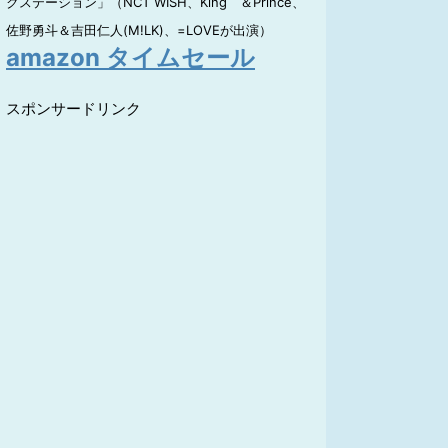
クステーション」（NCT WISH、King ＆Prince、
佐野勇斗＆吉田仁人(M!LK)、=LOVEが出演）
amazon タイムセール
スポンサードリンク