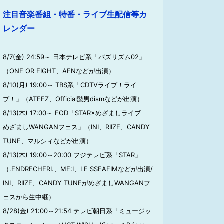
注目音楽番組・特番・ライブ生配信等カ
レンダー
8/7(金) 24:59～ 日本テレビ系「バズリズム02」
（ONE OR EIGHT、AENなどが出演）
8/10(月) 19:00～ TBS系「CDTVライブ！ライ
ブ！」（ATEEZ、Official髭男dismなどが出演）
8/13(木) 17:00～ FOD「STAR×めざましライブ｜
めざましWANGANフェス」（INI、RIIZE、CANDY
TUNE、マルシィなどが出演）
8/13(木) 19:00～20:00 フジテレビ系「STAR」
（.ENDRECHERI.、ME:I、LE SSEAFIMなどが出演/
INI、RIIZE、CANDY TUNEがめざましWANGANフ
ェスから生中継）
8/28(金) 21:00～21:54 テレビ朝日系「ミュージッ