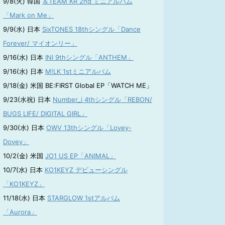
9/8(火) 韓国
＆TEAM KR 2nd ミニアルバム
「Mark on Me」
9/9(水) 日本
SixTONES 18thシングル「Dance
Forever/ マイオンリー」
9/16(水) 日本
INI 9thシングル「ANTHEM」
9/16(水) 日本
M!LK 1stミニアルバム
9/18(金) 米国 BE:FIRST Global EP「WATCH ME」
9/23(水祝) 日本
Number_i 4thシングル「REBON/
BUGS LIFE/ DIGITAL GIRL」
9/30(水) 日本
OWV 13thシングル「Lovey-
Dovey」
10/2(金) 米国
JO1 US EP「ANIMAL」
10/7(水) 日本
KO1KEYZ デビューシングル
「KO1KEYZ」
11/18(水) 日本
STARGLOW 1stアルバム
「Aurora」