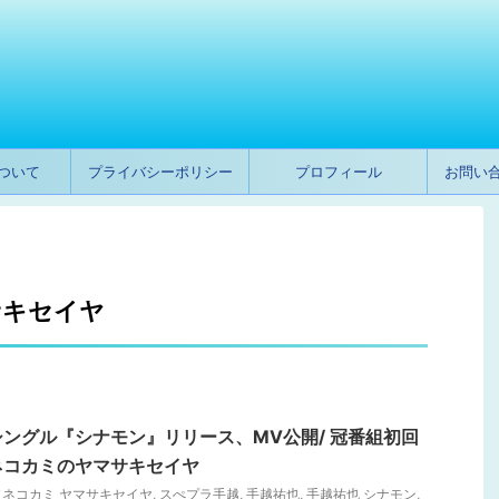
ついて
プライバシーポリシー
プロフィール
お問い
ヤ
サキセイヤ
ングル『シナモン』リリース、MV公開/ 冠番組初回
ネコカミのヤマサキセイヤ
ネコカミ ヤマサキセイヤ
,
スぺプラ手越
,
手越祐也
,
手越祐也 シナモン
,