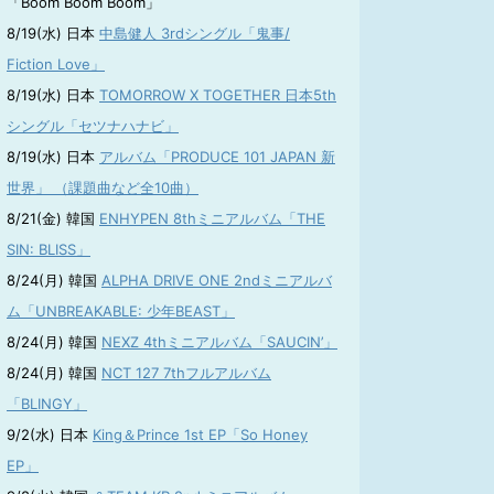
「Boom Boom Boom」
8/19(水) 日本
中島健人 3rdシングル「鬼事/
Fiction Love」
8/19(水) 日本
TOMORROW X TOGETHER 日本5th
シングル「セツナハナビ」
8/19(水) 日本
アルバム「PRODUCE 101 JAPAN 新
世界」 （課題曲など全10曲）
8/21(金) 韓国
ENHYPEN 8thミニアルバム「THE
SIN: BLISS」
8/24(月) 韓国
ALPHA DRIVE ONE 2ndミニアルバ
ム「UNBREAKABLE: 少年BEAST」
8/24(月) 韓国
NEXZ 4thミニアルバム「SAUCIN’」
8/24(月) 韓国
NCT 127 7thフルアルバム
「BLINGY」
9/2(水) 日本
King＆Prince 1st EP「So Honey
EP」