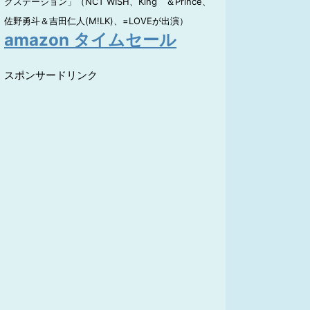
クステーション」（NCT WISH、King ＆Prince、
佐野勇斗＆吉田仁人(M!LK)、=LOVEが出演）
amazon タイムセール
スポンサードリンク