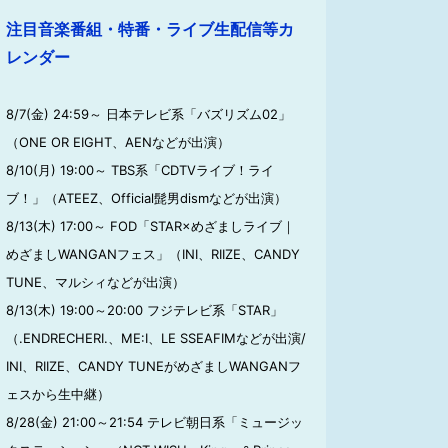
注目音楽番組・特番・ライブ生配信等カ
レンダー
8/7(金) 24:59～ 日本テレビ系「バズリズム02」
（ONE OR EIGHT、AENなどが出演）
8/10(月) 19:00～ TBS系「CDTVライブ！ライ
ブ！」（ATEEZ、Official髭男dismなどが出演）
8/13(木) 17:00～ FOD「STAR×めざましライブ｜
めざましWANGANフェス」（INI、RIIZE、CANDY
TUNE、マルシィなどが出演）
8/13(木) 19:00～20:00 フジテレビ系「STAR」
（.ENDRECHERI.、ME:I、LE SSEAFIMなどが出演/
INI、RIIZE、CANDY TUNEがめざましWANGANフ
ェスから生中継）
8/28(金) 21:00～21:54 テレビ朝日系「ミュージッ