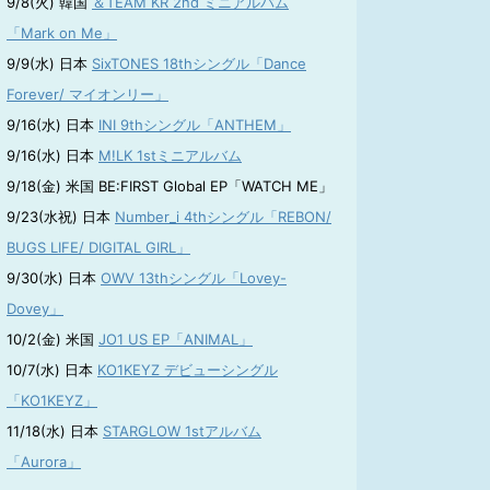
9/8(火) 韓国
＆TEAM KR 2nd ミニアルバム
「Mark on Me」
9/9(水) 日本
SixTONES 18thシングル「Dance
Forever/ マイオンリー」
9/16(水) 日本
INI 9thシングル「ANTHEM」
9/16(水) 日本
M!LK 1stミニアルバム
9/18(金) 米国 BE:FIRST Global EP「WATCH ME」
9/23(水祝) 日本
Number_i 4thシングル「REBON/
BUGS LIFE/ DIGITAL GIRL」
9/30(水) 日本
OWV 13thシングル「Lovey-
Dovey」
10/2(金) 米国
JO1 US EP「ANIMAL」
10/7(水) 日本
KO1KEYZ デビューシングル
「KO1KEYZ」
11/18(水) 日本
STARGLOW 1stアルバム
「Aurora」