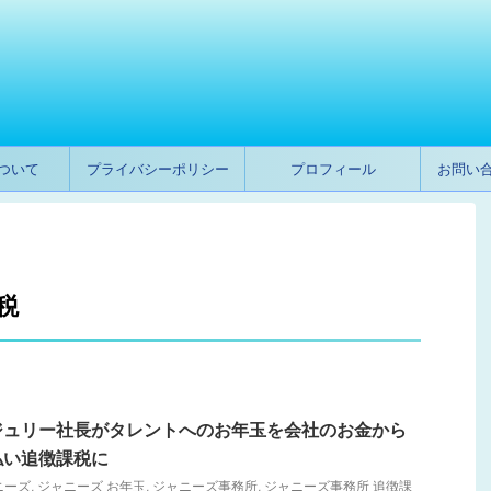
ついて
プライバシーポリシー
プロフィール
お問い
税
ジュリー社長がタレントへのお年玉を会社のお金から
払い追徴課税に
ニーズ
,
ジャニーズ お年玉
,
ジャニーズ事務所
,
ジャニーズ事務所 追徴課