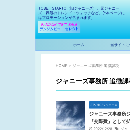
TOBE、STARTO（旧ジャニーズ）、元ジャニー
ズ、界隈のトレンド・ウォッチなど。[*本ページに
はプロモーションが含まれます]
ホーム
当サイトに
HOME
>
ジャニーズ事務所 追徴課税
ジャニーズ事務所 追徴課
STARTO/ジャニーズ
ジャニーズ事務所
『交際費』として
2022/12/28
ジャ