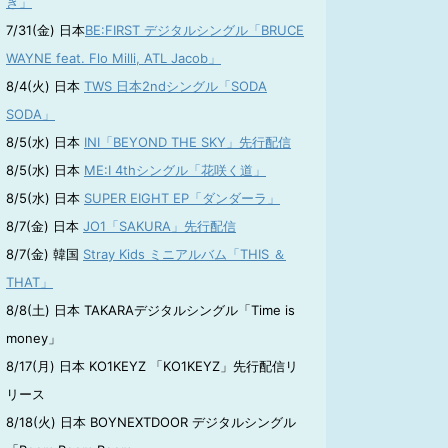
き」
7/31(金) 日本
BE:FIRST デジタルシングル「BRUCE
WAYNE feat. Flo Milli, ATL Jacob」
8/4(火) 日本
TWS 日本2ndシングル「SODA
SODA」
8/5(水) 日本
INI「BEYOND THE SKY」先行配信
8/5(水) 日本
ME:I 4thシングル「花咲く道」
8/5(水) 日本
SUPER EIGHT EP「ダンダーラ」
8/7(金) 日本
JO1「SAKURA」先行配信
8/7(金) 韓国
Stray Kids ミニアルバム「THIS ＆
THAT」
8/8(土) 日本 TAKARAデジタルシングル「Time is
money」
8/17(月) 日本 KO1KEYZ 「KO1KEYZ」先行配信リ
リース
8/18(火) 日本 BOYNEXTDOOR デジタルシングル