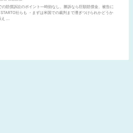
国での賠償訴訟のポイント―時効なし、勝訴なら巨額賠償金、被告に
STARTO社らも ・まずは米国での裁判まで漕ぎつけられかどうか
 ...