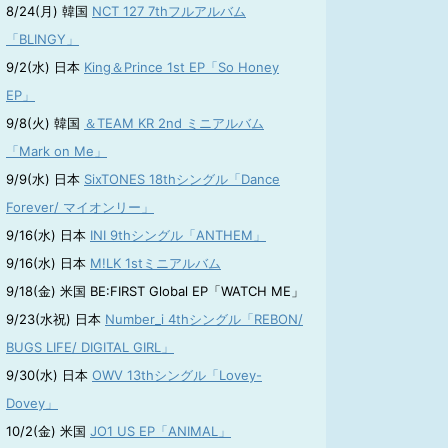
8/24(月) 韓国
NCT 127 7thフルアルバム
「BLINGY」
9/2(水) 日本
King＆Prince 1st EP「So Honey
EP」
9/8(火) 韓国
＆TEAM KR 2nd ミニアルバム
「Mark on Me」
9/9(水) 日本
SixTONES 18thシングル「Dance
Forever/ マイオンリー」
9/16(水) 日本
INI 9thシングル「ANTHEM」
9/16(水) 日本
M!LK 1stミニアルバム
9/18(金) 米国 BE:FIRST Global EP「WATCH ME」
9/23(水祝) 日本
Number_i 4thシングル「REBON/
BUGS LIFE/ DIGITAL GIRL」
9/30(水) 日本
OWV 13thシングル「Lovey-
Dovey」
10/2(金) 米国
JO1 US EP「ANIMAL」