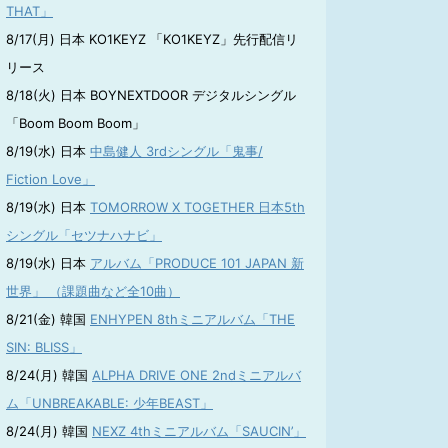
THAT」
8/17(月) 日本 KO1KEYZ 「KO1KEYZ」先行配信リ
リース
8/18(火) 日本 BOYNEXTDOOR デジタルシングル
「Boom Boom Boom」
8/19(水) 日本
中島健人 3rdシングル「鬼事/
Fiction Love」
8/19(水) 日本
TOMORROW X TOGETHER 日本5th
シングル「セツナハナビ」
8/19(水) 日本
アルバム「PRODUCE 101 JAPAN 新
世界」 （課題曲など全10曲）
8/21(金) 韓国
ENHYPEN 8thミニアルバム「THE
SIN: BLISS」
8/24(月) 韓国
ALPHA DRIVE ONE 2ndミニアルバ
ム「UNBREAKABLE: 少年BEAST」
8/24(月) 韓国
NEXZ 4thミニアルバム「SAUCIN’」