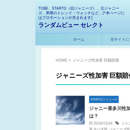
TOBE、STARTO（旧ジャニーズ）、元ジャニー
ズ、界隈のトレンド・ウォッチなど。[*本ページに
はプロモーションが含まれます]
ランダムビュー セレクト
ホーム
当サイトに
HOME
>
ジャニーズ性加害 巨額賠償
ジャニーズ性加害 巨額賠
STARTO/ジャニーズ
ジャニー喜多川性加
は？
2024/12/24
ジャ
害 ネバダ州
,
ジャニーズ性