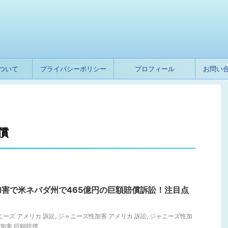
ついて
プライバシーポリシー
プロフィール
お問い
償
害で米ネバダ州で465億円の巨額賠償訴訟！注目点
ニーズ アメリカ 訴訟
,
ジャニーズ性加害 アメリカ 訴訟
,
ジャニーズ性加
加害 巨額賠償