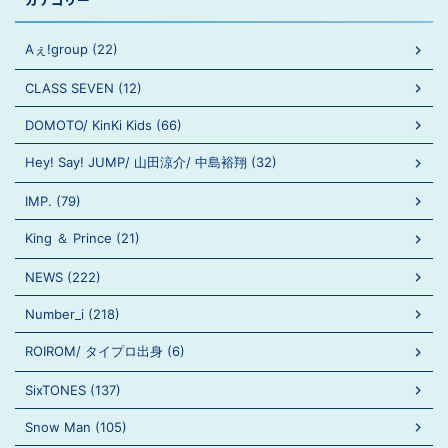
Aぇ!group (22)
CLASS SEVEN (12)
DOMOTO/ KinKi Kids (66)
Hey! Say! JUMP/ 山田涼介/ 中島裕翔 (32)
IMP. (79)
King ＆ Prince (21)
NEWS (222)
Number_i (218)
ROIROM/ タイプロ出身 (6)
SixTONES (137)
Snow Man (105)