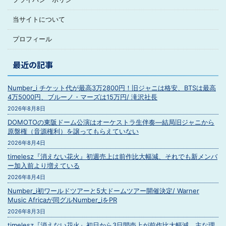
当サイトについて
プロフィール
最近の記事
Number_i チケット代が最高3万2800円！旧ジャニは格安、BTSは最高
4万5000円、ブルーノ・マーズは15万円/ 滝沢社長
2026年8月8日
DOMOTOの東阪ドーム公演はオーケストラ生伴奏―結局旧ジャニから
原盤権（音源権利）を譲ってもらえていない
2026年8月4日
timelesz『消えない花火』初週売上は前作比大幅減、それでも新メンバ
ー加入前より増えている
2026年8月4日
Number_i初ワールドツアーと5大ドームツアー開催決定/ Warner
Music Africaが同グルNumber_iをPR
2026年8月3日
timelesz『消えない花火』初日から3日間売上が前作比大幅減、主な理