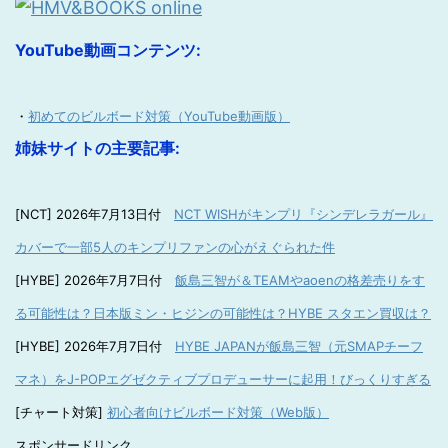
YouTube動画コンテンツ:
・
初めてのビルボード対策（YouTube動画版）
姉妹サイトの主要記事:
[NCT] 2026年7月13日付
NCT WISHがキンプリ『シンデレラガール』
カバーで一部5人のキンプリファンの心がえぐられた件
[HYBE] 2026年7月7日付
飯島三智が＆TEAMやaoenの格差売りをす
る可能性は？日本版ミン・ヒジンの可能性は？HYBE スタエン買収は？
[HYBE] 2026年7月7日付
HYBE JAPANが飯島三智（元SMAPチーフ
マネ）をJ-POPエグゼクティブプロデューサーに起用！びっくりすぎる
[チャート対策]
初心者向けビルボード対策（Web版）
スポンサードリンク