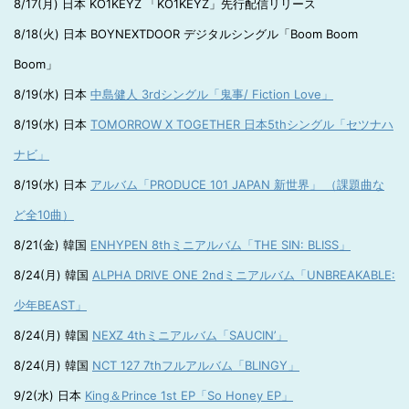
8/17(月) 日本 KO1KEYZ 「KO1KEYZ」先行配信リリース
8/18(火) 日本 BOYNEXTDOOR デジタルシングル「Boom Boom
Boom」
8/19(水) 日本
中島健人 3rdシングル「鬼事/ Fiction Love」
8/19(水) 日本
TOMORROW X TOGETHER 日本5thシングル「セツナハ
ナビ」
8/19(水) 日本
アルバム「PRODUCE 101 JAPAN 新世界」 （課題曲な
ど全10曲）
8/21(金) 韓国
ENHYPEN 8thミニアルバム「THE SIN: BLISS」
8/24(月) 韓国
ALPHA DRIVE ONE 2ndミニアルバム「UNBREAKABLE:
少年BEAST」
8/24(月) 韓国
NEXZ 4thミニアルバム「SAUCIN’」
8/24(月) 韓国
NCT 127 7thフルアルバム「BLINGY」
9/2(水) 日本
King＆Prince 1st EP「So Honey EP」