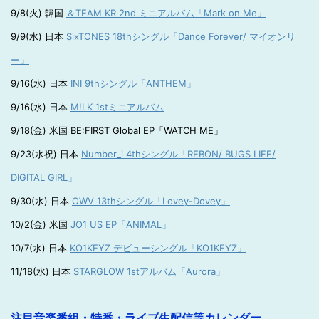
9/8(火) 韓国
＆TEAM KR 2nd ミニアルバム「Mark on Me」
9/9(水) 日本
SixTONES 18thシングル「Dance Forever/ マイオンリ
ー」
9/16(水) 日本
INI 9thシングル「ANTHEM」
9/16(水) 日本
M!LK 1stミニアルバム
9/18(金) 米国 BE:FIRST Global EP「WATCH ME」
9/23(水祝) 日本
Number_i 4thシングル「REBON/ BUGS LIFE/
DIGITAL GIRL」
9/30(水) 日本
OWV 13thシングル「Lovey-Dovey」
10/2(金) 米国
JO1 US EP「ANIMAL」
10/7(水) 日本
KO1KEYZ デビューシングル「KO1KEYZ」
11/18(水) 日本
STARGLOW 1stアルバム「Aurora」
注目音楽番組・特番・ライブ生配信等カレンダー