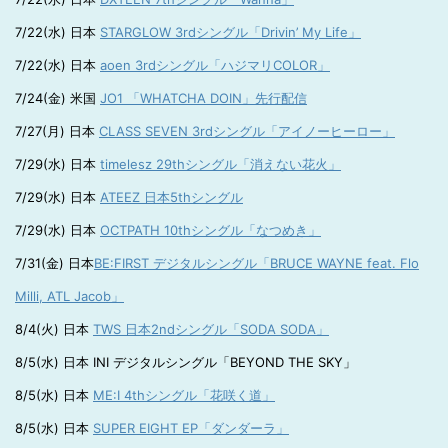
7/22(水) 日本
STARGLOW 3rdシングル「Drivin’ My Life」
7/22(水) 日本
aoen 3rdシングル「ハジマリCOLOR」
7/24(金) 米国
JO1 「WHATCHA DOIN」先行配信
7/27(月) 日本
CLASS SEVEN 3rdシングル「アイノーヒーロー」
7/29(水) 日本
timelesz 29thシングル「消えない花火」
7/29(水) 日本
ATEEZ 日本5thシングル
7/29(水) 日本
OCTPATH 10thシングル「なつめき」
7/31(金) 日本
BE:FIRST デジタルシングル「BRUCE WAYNE feat. Flo
Milli, ATL Jacob」
8/4(火) 日本
TWS 日本2ndシングル「SODA SODA」
8/5(水) 日本 INI デジタルシングル「BEYOND THE SKY」
8/5(水) 日本
ME:I 4thシングル「花咲く道」
8/5(水) 日本
SUPER EIGHT EP「ダンダーラ」