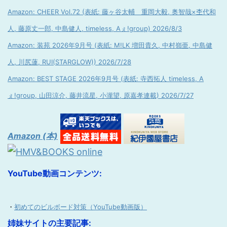
Amazon: CHEER Vol.72 (表紙: 藤ヶ谷太輔 重岡大毅, 奥智哉×杢代和
人, 藤原丈一郎, 中島健人, timeless, Aぇ!group) 2026/8/3
Amazon: 装苑 2026年9月号 (表紙: M!LK 増田貴久, 中村嶺亜, 中島健
人, 川尻蓮, RUI(STARGLOW)) 2026/7/28
Amazon: BEST STAGE 2026年9月号 (表紙: 寺西拓人 timeless, A
ぇ!group, 山田涼介, 藤井流星, 小瀧望, 原嘉孝連載) 2026/7/27
Amazon (本)
YouTube動画コンテンツ:
・
初めてのビルボード対策（YouTube動画版）
姉妹サイトの主要記事: