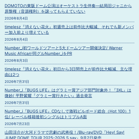
DOMOTOの東阪ドーム公演はオーケストラ生伴奏―結局旧ジャニから
原盤権（音源権利）を譲ってもらえていない
2026年8月4日
timelesz『消えない花火』初週売上は前作比大幅減、それでも新メンバ
ー加入前より増えている
2026年8月4日
Number_i初ワールドツアーと5大ドームツアー開催決定/ Warner
Music Africaが同グルNumber_iをPR
2026年8月3日
timelesz『消えない花火』初日から3日間売上が前作比大幅減、主な理
由は2つ
2026年7月31日
Number_i『BUGS LIFE』はグラミー賞アジア部門対象外！『3XL』は
微妙/ 平野紫耀『グラミー賞行きたい』過去発言
2026年7月31日
Number_i『BUGS LIFE』CDなしで激戦ビルボード総合（Hot 100）1
位/ レーベル移籍後初シングルはトリプルA面
2026年7月23日
山田涼介が大河ドラマで悲劇の武将役！/Blu-ray/DVD『Hey! Say!
JUMP DOME TOUR 2025-2026 S say』9月2日発売