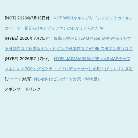
[NCT] 2026年7月13日付
NCT WISHがキンプリ『シンデレラガール』
カバーで一部5人のキンプリファンの心がえぐられた件
[HYBE] 2026年7月7日付
飯島三智が＆TEAMやaoenの格差売りをす
る可能性は？日本版ミン・ヒジンの可能性は？HYBE スタエン買収は？
[HYBE] 2026年7月7日付
HYBE JAPANが飯島三智（元SMAPチーフ
マネ）をJ-POPエグゼクティブプロデューサーに起用！びっくりすぎる
[チャート対策]
初心者向けビルボード対策（Web版）
スポンサードリンク