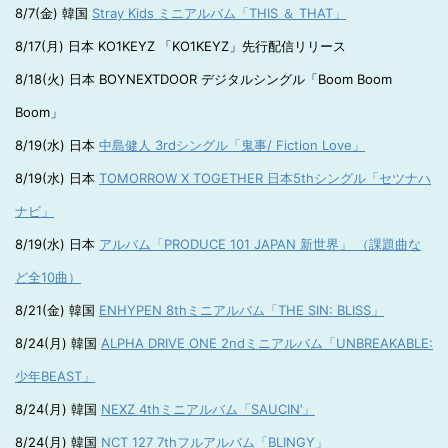
8/7(金) 韓国
Stray Kids ミニアルバム「THIS ＆ THAT」
8/17(月) 日本 KO1KEYZ 「KO1KEYZ」先行配信リリース
8/18(火) 日本 BOYNEXTDOOR デジタルシングル「Boom Boom
Boom」
8/19(水) 日本
中島健人 3rdシングル「鬼事/ Fiction Love」
8/19(水) 日本
TOMORROW X TOGETHER 日本5thシングル「セツナハ
ナビ」
8/19(水) 日本
アルバム「PRODUCE 101 JAPAN 新世界」 （課題曲な
ど全10曲）
8/21(金) 韓国
ENHYPEN 8thミニアルバム「THE SIN: BLISS」
8/24(月) 韓国
ALPHA DRIVE ONE 2ndミニアルバム「UNBREAKABLE:
少年BEAST」
8/24(月) 韓国
NEXZ 4thミニアルバム「SAUCIN’」
8/24(月) 韓国
NCT 127 7thフルアルバム「BLINGY」