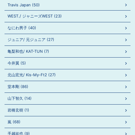
Travis Japan (50)
WEST./ ジャニーズWEST (23)
なにわ男子 (40)
ジュニア/ 元ジュニア (27)
亀梨和也/ KAT-TUN (7)
今井翼 (5)
北山宏光/ Kis-My-Ft2 (27)
堂本剛 (86)
山下智久 (14)
岩橋玄樹 (1)
嵐 (68)
手越祐也 (9)