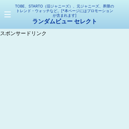
TOBE、STARTO（旧ジャニーズ）、元ジャニーズ、界隈の
トレンド・ウォッチなど。[*本ページにはプロモーション
が含まれます]
ランダムビュー セレクト
スポンサードリンク