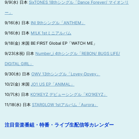
9/9(水) 日本
SixTONES 18thシングル「Dance Forever/ マイオンリ
ー」
9/16(水) 日本
INI 9thシングル「ANTHEM」
9/16(水) 日本
M!LK 1stミニアルバム
9/18(金) 米国 BE:FIRST Global EP「WATCH ME」
9/23(水祝) 日本
Number_i 4thシングル「REBON/ BUGS LIFE/
DIGITAL GIRL」
9/30(水) 日本
OWV 13thシングル「Lovey-Dovey」
10/2(金) 米国
JO1 US EP「ANIMAL」
10/7(水) 日本
KO1KEYZ デビューシングル「KO1KEYZ」
11/18(水) 日本
STARGLOW 1stアルバム「Aurora」
注目音楽番組・特番・ライブ生配信等カレンダー