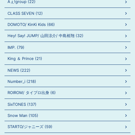
Aぇ!group (22)
CLASS SEVEN (12)
DOMOTO/ KinKi Kids (66)
Hey! Say! JUMP/ 山田涼介/ 中島裕翔 (32)
IMP. (79)
King ＆ Prince (21)
NEWS (222)
Number_i (218)
ROIROM/ タイプロ出身 (6)
SixTONES (137)
Snow Man (105)
STARTO/ジャニーズ (59)