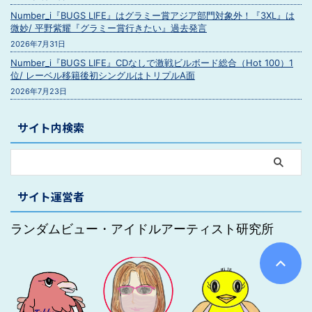
Number_i『BUGS LIFE』はグラミー賞アジア部門対象外！『3XL』は
微妙/ 平野紫耀『グラミー賞行きたい』過去発言
2026年7月31日
Number_i『BUGS LIFE』CDなしで激戦ビルボード総合（Hot 100）1
位/ レーベル移籍後初シングルはトリプルA面
2026年7月23日
サイト内検索
サイト運営者
ランダムビュー・アイドルアーティスト研究所