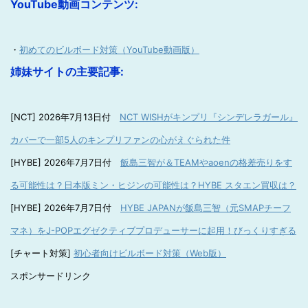
YouTube動画コンテンツ:
・
初めてのビルボード対策（YouTube動画版）
姉妹サイトの主要記事:
[NCT] 2026年7月13日付
NCT WISHがキンプリ『シンデレラガール』
カバーで一部5人のキンプリファンの心がえぐられた件
[HYBE] 2026年7月7日付
飯島三智が＆TEAMやaoenの格差売りをす
る可能性は？日本版ミン・ヒジンの可能性は？HYBE スタエン買収は？
[HYBE] 2026年7月7日付
HYBE JAPANが飯島三智（元SMAPチーフ
マネ）をJ-POPエグゼクティブプロデューサーに起用！びっくりすぎる
[チャート対策]
初心者向けビルボード対策（Web版）
スポンサードリンク