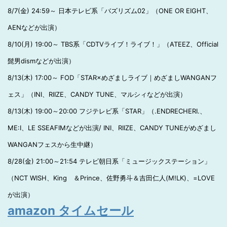
8/7(金) 24:59～ 日本テレビ系「バズリズム02」（ONE OR EIGHT、
AENなどが出演）
8/10(月) 19:00～ TBS系「CDTVライブ！ライブ！」（ATEEZ、Official
髭男dismなどが出演）
8/13(木) 17:00～ FOD「STAR×めざましライブ｜めざましWANGANフ
ェス」（INI、RIIZE、CANDY TUNE、マルシィなどが出演）
8/13(木) 19:00～20:00 フジテレビ系「STAR」（.ENDRECHERI.、
ME:I、LE SSEAFIMなどが出演/ INI、RIIZE、CANDY TUNEがめざまし
WANGANフェスから生中継）
8/28(金) 21:00～21:54 テレビ朝日系「ミュージックステーション」
（NCT WISH、King ＆Prince、佐野勇斗＆吉田仁人(M!LK)、=LOVE
が出演）
amazon タイムセール