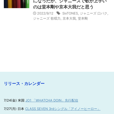
になったが、ジャニーズで歌が上手い
のは堂本剛や京本大我だと思う
2022/9/12
SixTONES
,
ジャニーズ 口パク
,
ジャニーズ 歌唱力
,
京本大我
,
堂本剛
リリース・カレンダー
7/24(金) 米国
JO1 「WHATCHA DOIN」先行配信
7/27(月) 日本
CLASS SEVEN 3rdシングル「アイノーヒーロー」