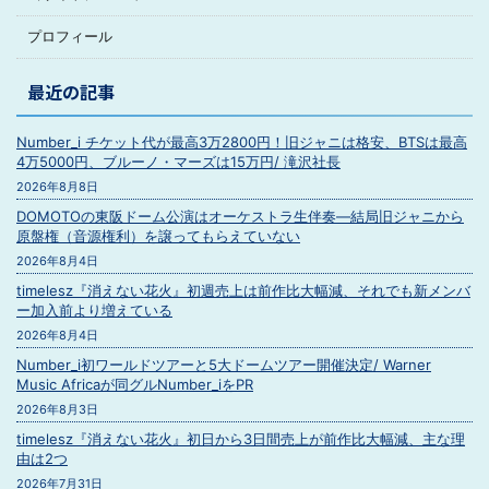
プロフィール
最近の記事
Number_i チケット代が最高3万2800円！旧ジャニは格安、BTSは最高
4万5000円、ブルーノ・マーズは15万円/ 滝沢社長
2026年8月8日
DOMOTOの東阪ドーム公演はオーケストラ生伴奏―結局旧ジャニから
原盤権（音源権利）を譲ってもらえていない
2026年8月4日
timelesz『消えない花火』初週売上は前作比大幅減、それでも新メンバ
ー加入前より増えている
2026年8月4日
Number_i初ワールドツアーと5大ドームツアー開催決定/ Warner
Music Africaが同グルNumber_iをPR
2026年8月3日
timelesz『消えない花火』初日から3日間売上が前作比大幅減、主な理
由は2つ
2026年7月31日