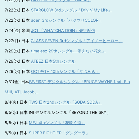
7/22(水) 日本
STARGLOW 3rdシングル「Drivin’ My Life」
7/22(水) 日本
aoen 3rdシングル「ハジマリCOLOR」
7/24(金) 米国
JO1 「WHATCHA DOIN」先行配信
7/27(月) 日本
CLASS SEVEN 3rdシングル「アイノーヒーロー」
7/29(水) 日本
timelesz 29thシングル「消えない花火」
7/29(水) 日本
ATEEZ 日本5thシングル
7/29(水) 日本
OCTPATH 10thシングル「なつめき」
7/31(金) 日本
BE:FIRST デジタルシングル「BRUCE WAYNE feat. Flo
Milli, ATL Jacob」
8/4(火) 日本
TWS 日本2ndシングル「SODA SODA」
8/5(水) 日本 INI デジタルシングル「BEYOND THE SKY」
8/5(水) 日本
ME:I 4thシングル「花咲く道」
8/5(水) 日本
SUPER EIGHT EP「ダンダーラ」