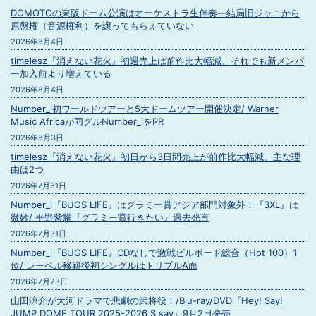
DOMOTOの東阪ドーム公演はオーケストラ生伴奏―結局旧ジャニから
原盤権（音源権利）を譲ってもらえていない
2026年8月4日
timelesz『消えない花火』初週売上は前作比大幅減、それでも新メンバ
ー加入前より増えている
2026年8月4日
Number_i初ワールドツアーと5大ドームツアー開催決定/ Warner
Music Africaが同グルNumber_iをPR
2026年8月3日
timelesz『消えない花火』初日から3日間売上が前作比大幅減、主な理
由は2つ
2026年7月31日
Number_i『BUGS LIFE』はグラミー賞アジア部門対象外！『3XL』は
微妙/ 平野紫耀『グラミー賞行きたい』過去発言
2026年7月31日
Number_i『BUGS LIFE』CDなしで激戦ビルボード総合（Hot 100）1
位/ レーベル移籍後初シングルはトリプルA面
2026年7月23日
山田涼介が大河ドラマで悲劇の武将役！/Blu-ray/DVD『Hey! Say!
JUMP DOME TOUR 2025-2026 S say』9月2日発売