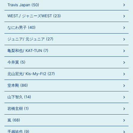
Travis Japan (50)
WEST./ ジャニーズWEST (23)
なにわ男子 (40)
ジュニア/ 元ジュニア (27)
亀梨和也/ KAT-TUN (7)
今井翼 (5)
北山宏光/ Kis-My-Ft2 (27)
堂本剛 (86)
山下智久 (14)
岩橋玄樹 (1)
嵐 (68)
手越祐也 (9)