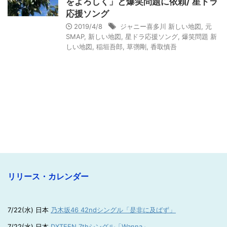
をよろしく」と爆笑問題に依頼/ 星ドラ
応援ソング
2019/4/8
ジャニー喜多川 新しい地図
,
元
SMAP
,
新しい地図
,
星ドラ応援ソング
,
爆笑問題 新
しい地図
,
稲垣吾郎
,
草彅剛
,
香取慎吾
リリース・カレンダー
7/22(水) 日本
乃木坂46 42ndシングル「是非に及ばず」
7/22(水) 日本
DXTEEN 7thシングル「Wanna」