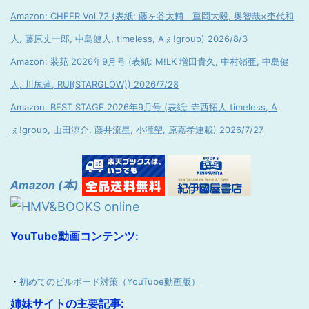
Amazon: CHEER Vol.72 (表紙: 藤ヶ谷太輔 重岡大毅, 奥智哉×杢代和
人, 藤原丈一郎, 中島健人, timeless, Aぇ!group) 2026/8/3
Amazon: 装苑 2026年9月号 (表紙: M!LK 増田貴久, 中村嶺亜, 中島健
人, 川尻蓮, RUI(STARGLOW)) 2026/7/28
Amazon: BEST STAGE 2026年9月号 (表紙: 寺西拓人 timeless, A
ぇ!group, 山田涼介, 藤井流星, 小瀧望, 原嘉孝連載) 2026/7/27
Amazon (本)
YouTube動画コンテンツ:
・
初めてのビルボード対策（YouTube動画版）
姉妹サイトの主要記事: