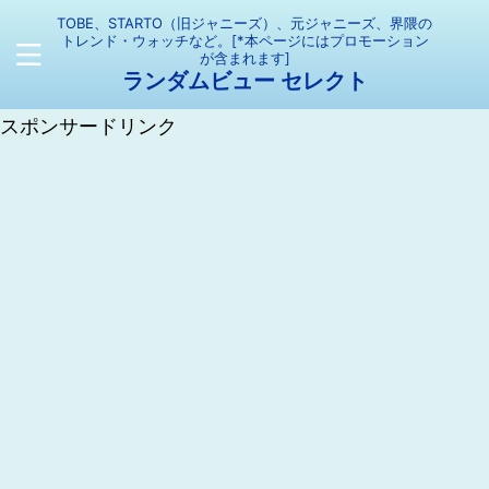
TOBE、STARTO（旧ジャニーズ）、元ジャニーズ、界隈の
トレンド・ウォッチなど。[*本ページにはプロモーション
が含まれます]
ランダムビュー セレクト
スポンサードリンク