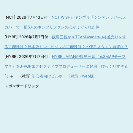
[NCT] 2026年7月13日付
NCT WISHがキンプリ『シンデレラガール』
カバーで一部5人のキンプリファンの心がえぐられた件
[HYBE] 2026年7月7日付
飯島三智が＆TEAMやaoenの格差売りをす
る可能性は？日本版ミン・ヒジンの可能性は？HYBE スタエン買収は？
[HYBE] 2026年7月7日付
HYBE JAPANが飯島三智（元SMAPチーフ
マネ）をJ-POPエグゼクティブプロデューサーに起用！びっくりすぎる
[チャート対策]
初心者向けビルボード対策（Web版）
スポンサードリンク