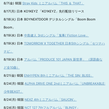
8/7(金) 韓国
Stray Kids ミニアルバム「THIS ＆ THAT」
8/17(月) 日本 KO1KEYZ 「KO1KEYZ」先行配信リリース
8/18(火) 日本 BOYNEXTDOOR デジタルシングル「Boom Boom
Boom」
8/19(水) 日本
中島健人 3rdシングル「鬼事/ Fiction Love」
8/19(水) 日本
TOMORROW X TOGETHER 日本5thシングル「セツナハ
ナビ」
8/19(水) 日本
アルバム「PRODUCE 101 JAPAN 新世界」 （課題曲な
ど全10曲）
8/21(金) 韓国
ENHYPEN 8thミニアルバム「THE SIN: BLISS」
8/24(月) 韓国
ALPHA DRIVE ONE 2ndミニアルバム「UNBREAKABLE:
少年BEAST」
8/24(月) 韓国
NEXZ 4thミニアルバム「SAUCIN’」
8/24(月) 韓国
NCT 127 7thフルアルバム「BLINGY」