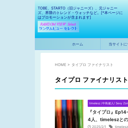
TOBE、STARTO（旧ジャニーズ）、元ジャニー
ズ、界隈のトレンド・ウォッチなど。[*本ページに
はプロモーションが含まれます]
ホーム
当サイトに
HOME
>
タイプロ ファイナリスト
タイプロ ファイナリス
timelesz /中島健人/ Sexy Zo
『タイプロ』Ep1
4人、timelesz
2025/2/1
timelesz