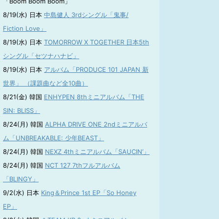
「Boom Boom Boom」
8/19(水) 日本
中島健人 3rdシングル「鬼事/
Fiction Love」
8/19(水) 日本
TOMORROW X TOGETHER 日本5th
シングル「セツナハナビ」
8/19(水) 日本
アルバム「PRODUCE 101 JAPAN 新
世界」 （課題曲など全10曲）
8/21(金) 韓国
ENHYPEN 8thミニアルバム「THE
SIN: BLISS」
8/24(月) 韓国
ALPHA DRIVE ONE 2ndミニアルバ
ム「UNBREAKABLE: 少年BEAST」
8/24(月) 韓国
NEXZ 4thミニアルバム「SAUCIN’」
8/24(月) 韓国
NCT 127 7thフルアルバム
「BLINGY」
9/2(水) 日本
King＆Prince 1st EP「So Honey
EP」