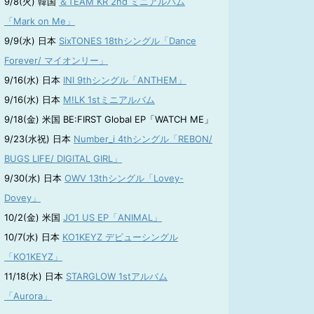
9/8(火) 韓国
＆TEAM KR 2nd ミニアルバム
「Mark on Me」
9/9(水) 日本
SixTONES 18thシングル「Dance
Forever/ マイオンリー」
9/16(水) 日本
INI 9thシングル「ANTHEM」
9/16(水) 日本
M!LK 1stミニアルバム
9/18(金) 米国 BE:FIRST Global EP「WATCH ME」
9/23(水祝) 日本
Number_i 4thシングル「REBON/
BUGS LIFE/ DIGITAL GIRL」
9/30(水) 日本
OWV 13thシングル「Lovey-
Dovey」
10/2(金) 米国
JO1 US EP「ANIMAL」
10/7(水) 日本
KO1KEYZ デビューシングル
「KO1KEYZ」
11/18(水) 日本
STARGLOW 1stアルバム
「Aurora」