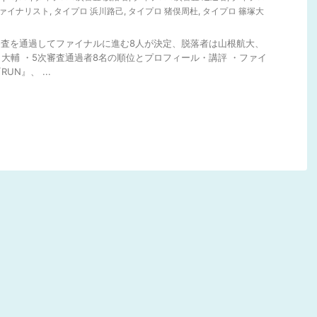
ファイナリスト
,
タイプロ 浜川路己
,
タイプロ 猪俣周杜
,
タイプロ 篠塚大
次審査を通過してファイナルに進む8人が決定、脱落者は山根航大、
大輔 ・5次審査通過者8名の順位とプロフィール・講評 ・ファイ
N』、 ...