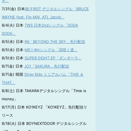
き」
7/31(金) 日本
BE:FIRST デジタルシングル「BRUCE
WAYNE feat. Flo Milli, ATL Jacob」
8/4(火) 日本
TWS 日本2ndシングル「SODA
SODA」
8/5(水) 日本
INI「BEYOND THE SKY」先行配信
8/5(水) 日本
ME:I 4thシングル「花咲く道」
8/5(水) 日本
SUPER EIGHT EP「ダンダーラ」
8/7(金) 日本
JO1「SAKURA」先行配信
8/7(金) 韓国
Stray Kids ミニアルバム「THIS ＆
THAT」
8/8(土) 日本 TAKARAデジタルシングル「Time is
money」
8/17(月) 日本 KO1KEYZ 「KO1KEYZ」先行配信リ
リース
8/18(火) 日本 BOYNEXTDOOR デジタルシングル