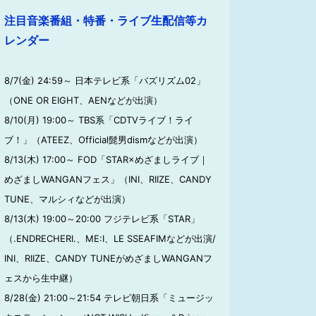
注目音楽番組・特番・ライブ生配信等カ
レンダー
8/7(金) 24:59～ 日本テレビ系「バズリズム02」
（ONE OR EIGHT、AENなどが出演）
8/10(月) 19:00～ TBS系「CDTVライブ！ライ
ブ！」（ATEEZ、Official髭男dismなどが出演）
8/13(木) 17:00～ FOD「STAR×めざましライブ｜
めざましWANGANフェス」（INI、RIIZE、CANDY
TUNE、マルシィなどが出演）
8/13(木) 19:00～20:00 フジテレビ系「STAR」
（.ENDRECHERI.、ME:I、LE SSEAFIMなどが出演/
INI、RIIZE、CANDY TUNEがめざましWANGANフ
ェスから生中継）
8/28(金) 21:00～21:54 テレビ朝日系「ミュージッ