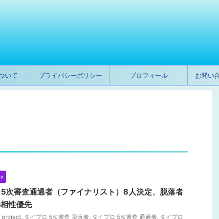
ついて
プライバシーポリシー
プロフィール
お問い
ト
ne
4-5次審査通過者（ファイナリスト）8人決定、脱落者
との相性優先
 project
,
タイプロ 5次審査 脱落者
,
タイプロ 5次審査 通過者
,
タイプロ