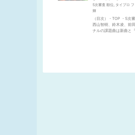
5次審査 順位
,
タイプロ 
輝
（目次）・TOP ・5
西山智樹、鈴木凌、前田
ナルの課題曲は新曲と『RU